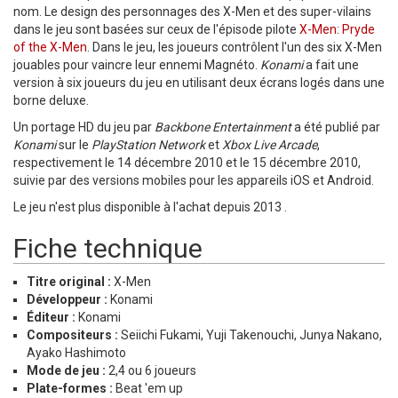
nom. Le design des personnages des X-Men et des super-vilains
dans le jeu sont basées sur ceux de l'épisode pilote
X-Men: Pryde
of the X-Men
. Dans le jeu, les joueurs contrôlent l'un des six X-Men
jouables pour vaincre leur ennemi Magnéto.
Konami
a fait une
version à six joueurs du jeu en utilisant deux écrans logés dans une
borne deluxe.
Un portage HD du jeu par
Backbone Entertainment
a été publié par
Konami
sur le
PlayStation Network
et
Xbox Live Arcade
,
respectivement le 14 décembre 2010 et le 15 décembre 2010,
suivie par des versions mobiles pour les appareils iOS et Android.
Le jeu n'est plus disponible à l'achat depuis 2013 .
Fiche technique
Titre original :
X-Men
Développeur :
Konami
Éditeur :
Konami
Compositeurs :
Seiichi Fukami, Yuji Takenouchi, Junya Nakano,
Ayako Hashimoto
Mode de jeu :
2,4 ou 6 joueurs
Plate-formes :
Beat 'em up