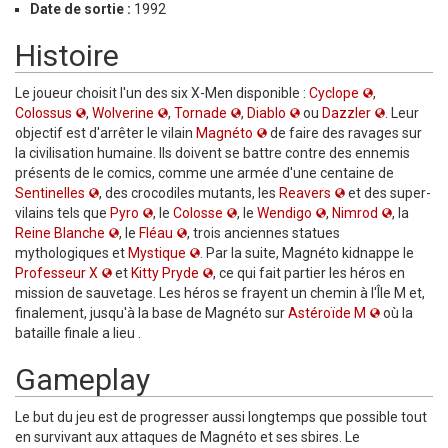
Date de sortie :
1992
Histoire
Le joueur choisit l'un des six X-Men disponible :
Cyclope
,
Colossus
,
Wolverine
,
Tornade
,
Diablo
ou
Dazzler
. Leur
objectif est d'arrêter le vilain
Magnéto
de faire des ravages sur
la civilisation humaine. Ils doivent se battre contre des ennemis
présents de le comics, comme une armée d'une centaine de
Sentinelles
, des crocodiles mutants, les
Reavers
et des super-
vilains tels que
Pyro
, le
Colosse
, le
Wendigo
,
Nimrod
, la
Reine Blanche
, le
Fléau
, trois anciennes statues
mythologiques et
Mystique
. Par la suite, Magnéto kidnappe le
Professeur X
et
Kitty Pryde
, ce qui fait partier les héros en
mission de sauvetage. Les héros se frayent un chemin à l'Île M et,
finalement, jusqu'à la base de Magnéto sur
Astéroïde M
où la
bataille finale a lieu .
Gameplay
Le but du jeu est de progresser aussi longtemps que possible tout
en survivant aux attaques de Magnéto et ses sbires. Le