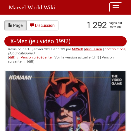
Marvel World Wiki
Toggle
navigati
1 292
pages sur
Page
Discussion
notre wiki
X-Men (jeu vidéo 1992)
Révision de 10 janvier 2017 à 11:39 par
MrWolf
(
discussion
|
contributions
)
(Ajout catégorie.)
(
diff
)
← Version précédente
| Voir la version actuelle (diff) | Version
suivante → (diff)
Aller à :
navigation
,
rechercher