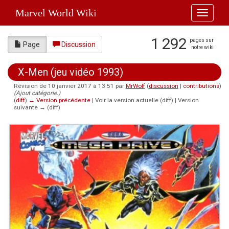
Marvel World Wiki
Toggle
navigati
1 292
pages sur
Page
Discussion
notre wiki
X-Men (jeu vidéo 1993)
Révision de 10 janvier 2017 à 13:51 par
MrWolf
(
discussion
|
contributions
)
(Ajout catégorie.)
(
diff
)
← Version précédente
| Voir la version actuelle (diff) | Version
suivante → (diff)
Aller à :
navigation
,
rechercher