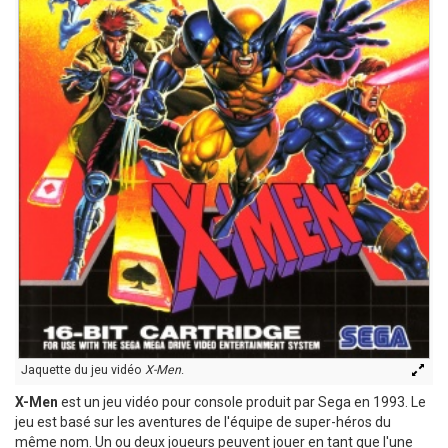
Jaquette du jeu vidéo
X-Men
.
X-Men
est un jeu vidéo pour console produit par Sega en 1993. Le
jeu est basé sur les aventures de l'équipe de super-héros du
même nom. Un ou deux joueurs peuvent jouer en tant que l'une