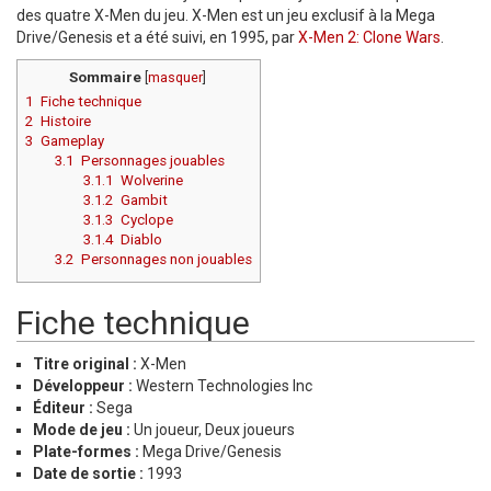
des quatre X-Men du jeu. X-Men est un jeu exclusif à la Mega
Drive/Genesis et a été suivi, en 1995, par
X-Men 2: Clone Wars
.
Sommaire
[
masquer
]
1
Fiche technique
2
Histoire
3
Gameplay
3.1
Personnages jouables
3.1.1
Wolverine
3.1.2
Gambit
3.1.3
Cyclope
3.1.4
Diablo
3.2
Personnages non jouables
Fiche technique
Titre original :
X-Men
Développeur :
Western Technologies Inc
Éditeur :
Sega
Mode de jeu :
Un joueur, Deux joueurs
Plate-formes :
Mega Drive/Genesis
Date de sortie :
1993