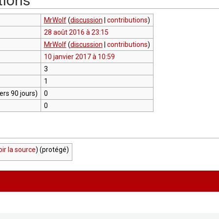
tions
MrWolf
(
discussion
|
contributions
)
28 août 2016 à 23:15
MrWolf
(
discussion
|
contributions
)
10 janvier 2017 à 10:59
3
1
rs 90 jours)
0
0
oir la source
) (protégé)