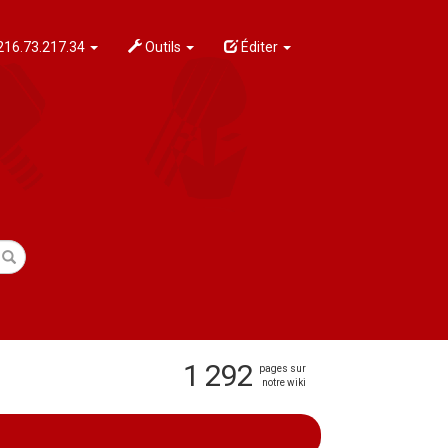
216.73.217.34
Outils
Éditer
1 292
pages sur
notre wiki