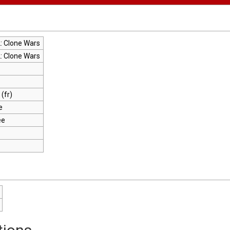
: Clone Wars
: Clone Wars
 (fr)
e
ée