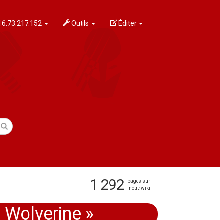
6.73.217.152
Outils
Éditer
1 292
pages sur
notre wiki
 Wolverine »