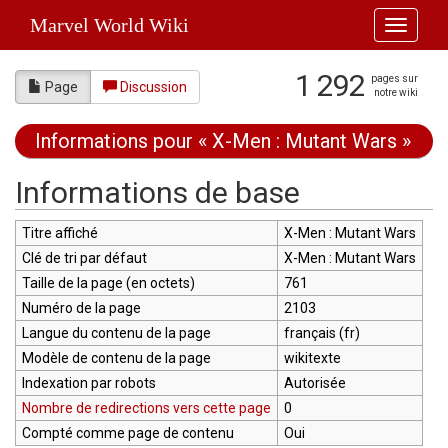
Marvel World Wiki
Toggle
navigati
1 292
pages sur
Page
Discussion
notre wiki
Informations pour « X-Men : Mutant Wars »
Aller à :
navigation
,
rechercher
Informations de base
Titre affiché
X-Men : Mutant Wars
Clé de tri par défaut
X-Men : Mutant Wars
Taille de la page (en octets)
761
Numéro de la page
2103
Langue du contenu de la page
français (fr)
Modèle de contenu de la page
wikitexte
Indexation par robots
Autorisée
Nombre de redirections vers cette page
0
Compté comme page de contenu
Oui