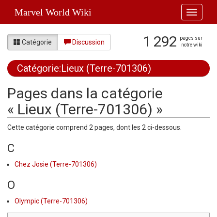
Marvel World Wiki
Toggle
navigati
1 292
pages sur
Catégorie
Discussion
notre wiki
Catégorie:Lieux (Terre-701306)
Aller à :
navigation
,
rechercher
Pages dans la catégorie
« Lieux (Terre-701306) »
Cette catégorie comprend 2 pages, dont les 2 ci-dessous.
C
Chez Josie (Terre-701306)
O
Olympic (Terre-701306)