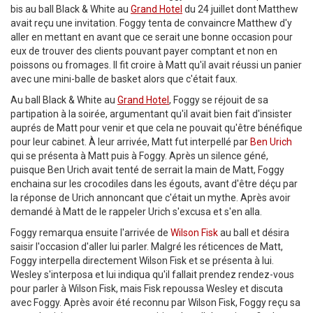
bis au ball Black & White au
Grand Hotel
du 24 juillet dont Matthew
avait reçu une invitation. Foggy tenta de convaincre Matthew d'y
aller en mettant en avant que ce serait une bonne occasion pour
eux de trouver des clients pouvant payer comptant et non en
poissons ou fromages. Il fit croire à Matt qu'il avait réussi un panier
avec une mini-balle de basket alors que c'était faux.
Au ball Black & White au
Grand Hotel
, Foggy se réjouit de sa
partipation à la soirée, argumentant qu'il avait bien fait d'insister
auprés de Matt pour venir et que cela ne pouvait qu'être bénéfique
pour leur cabinet. À leur arrivée, Matt fut interpellé par
Ben Urich
qui se présenta à Matt puis à Foggy. Après un silence géné,
puisque Ben Urich avait tenté de serrait la main de Matt, Foggy
enchaina sur les crocodiles dans les égouts, avant d'être déçu par
la réponse de Urich annoncant que c'était un mythe. Après avoir
demandé à Matt de le rappeler Urich s'excusa et s'en alla.
Foggy remarqua ensuite l'arrivée de
Wilson Fisk
au ball et désira
saisir l'occasion d'aller lui parler. Malgré les réticences de Matt,
Foggy interpella directement Wilson Fisk et se présenta à lui.
Wesley s'interposa et lui indiqua qu'il fallait prendez rendez-vous
pour parler à Wilson Fisk, mais Fisk repoussa Wesley et discuta
avec Foggy. Après avoir été reconnu par Wilson Fisk, Foggy reçu sa