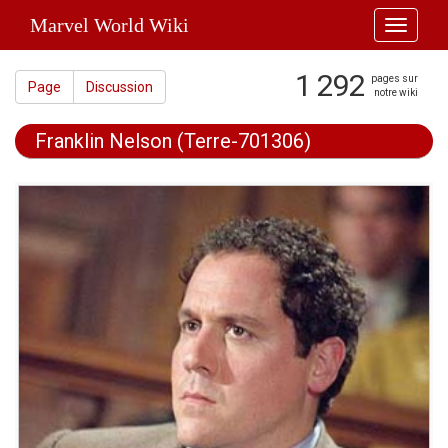
Marvel World Wiki
Toggle
navigati
1 292
pages sur
Page
Discussion
notre wiki
Franklin Nelson (Terre-701306)
Aller à :
navigation
,
rechercher