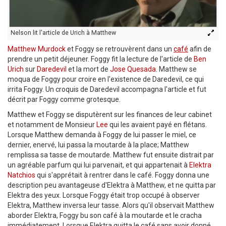
Nelson lit l'article de Urich à Matthew
Matthew Murdock
et Foggy se retrouvèrent dans un
café
afin de
prendre un petit déjeuner. Foggy fit la lecture de l'article de
Ben
Urich
sur
Daredevil
et la mort de
Jose Quesada
. Matthew se
moqua de Foggy pour croire en l'existence de Daredevil, ce qui
irrita Foggy. Un croquis de Daredevil accompagna l'article et fut
décrit par Foggy comme grotesque.
Matthew et Foggy se disputèrent sur les finances de leur cabinet
et notamment de Monsieur
Lee
qui les avaient payé en flétans.
Lorsque Matthew demanda à Foggy de lui passer le miel, ce
dernier, enervé, lui passa la moutarde à la place; Matthew
remplissa sa tasse de moutarde. Matthew fut ensuite distrait par
un agréable parfum qui lui parvenait, et qui appartenait à
Elektra
Natchios
qui s'apprétait à rentrer dans le café. Foggy donna une
description peu avantageuse d'Elektra à Matthew, et ne quitta par
Elektra des yeux. Lorsque Foggy était trop occupé à observer
Elektra, Matthew inversa leur tasse. Alors qu'il observait Matthew
aborder Elektra, Foggy bu son café à la moutarde et le cracha
immédiatement. Lorsque Elektra quitta le café sans avoir donné