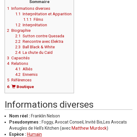
Sommaire
1
Informations diverses
1.1
Interprétation et Apparition
1.1.1
Films
1.2
Interprétation
2
Biographie
2.1
Sutton contre Quesada
2.2
Rencontre avec Elektra
2.3
Ball Black & White
2.4
La chute du Caïd
3
Capacités
4
Relations
4.1
Alliés
4.2
Ennemis
5
Références
6
Boutique
Informations diverses
Nom réel :
Franklin Nelson
Pseudonymes :
Foggy, Avocat Conseil, Invité Bis,Les Avocats
Aveugles de Hell's Kitchen (avec
Matthew Murdock
)
Espèce :
Humain