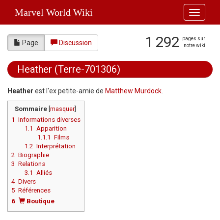
Marvel World Wiki
Toggle
navigati
1 292
pages sur
Page
Discussion
notre wiki
Heather (Terre-701306)
Aller à :
navigation
,
rechercher
Heather
est l'ex petite-amie de
Matthew Murdock
.
Sommaire
[
masquer
]
1
Informations diverses
1.1
Apparition
1.1.1
Films
1.2
Interprétation
2
Biographie
3
Relations
3.1
Alliés
4
Divers
5
Références
6
Boutique