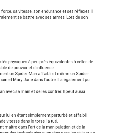
force, sa vitesse, son endurance et ses réflexes. Il
éralement se battre avec ses armes. Lors de son
ités physiques à peu près équivalentes à celles de
ble de pouvoir et d’influence.
alement un Spider-Man affaibli et même un Spider-
main et Mary Jane dans l’autre. Il a également pu
an avec sa main et de les contrer. Il peut aussi
sur lui en étant simplement perturbé et affaibli.
 vitesse dans le torse l’a tué.
nt maître dans l’art de la manipulation et de la
opper des technologies avancées pour les utiliser en