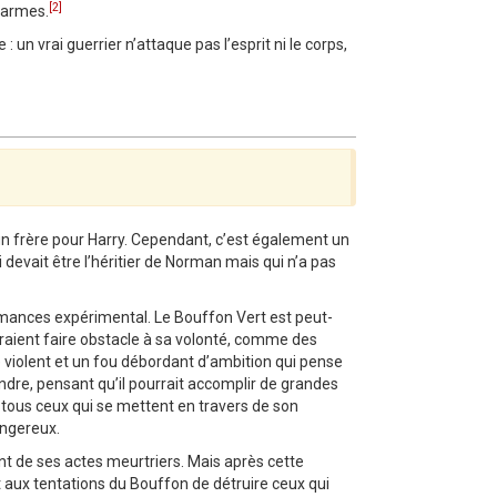
[2]
s armes.
un vrai guerrier n’attaque pas l’esprit ni le corps,
un frère pour Harry. Cependant, c’est également un
i devait être l’héritier de Norman mais qui n’a pas
rmances expérimental. Le Bouffon Vert est peut-
udraient faire obstacle à sa volonté, comme des
 violent et un fou débordant d’ambition qui pense
indre, pensant qu’il pourrait accomplir de grandes
n tous ceux qui se mettent en travers de son
angereux.
nt de ses actes meurtriers. Mais après cette
t aux tentations du Bouffon de détruire ceux qui