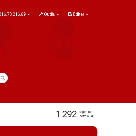
216.73.216.69
Outils
Éditer
1 292
pages sur
notre wiki