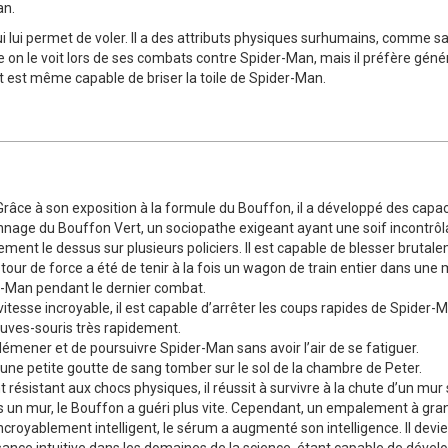
an.
i lui permet de voler. Il a des attributs physiques surhumains, comme sa 
on le voit lors de ses combats contre Spider-Man, mais il préfère gén
et est même capable de briser la toile de Spider-Man.
râce à son exposition à la formule du Bouffon, il a développé des capac
onnage du Bouffon Vert, un sociopathe exigeant ayant une soif incontrôla
ilement le dessus sur plusieurs policiers. Il est capable de blesser brut
ur de force a été de tenir à la fois un wagon de train entier dans une 
der-Man pendant le dernier combat.
vitesse incroyable, il est capable d’arrêter les coups rapides de Spider-M
auves-souris très rapidement.
démener et de poursuivre Spider-Man sans avoir l’air de se fatiguer.
t une petite goutte de sang tomber sur le sol de la chambre de Peter.
 résistant aux chocs physiques, il réussit à survivre à la chute d’un mur 
un mur, le Bouffon a guéri plus vite. Cependant, un empalement à grande
ncroyablement intelligent, le sérum a augmenté son intelligence. Il devie
sance intuitive dans les domaines de la science, étant capable de dével