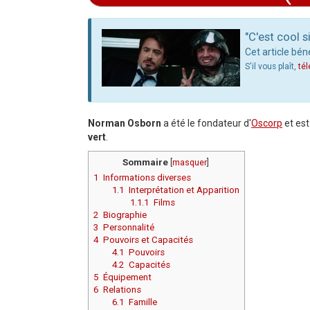
Aller à :
navigation
,
rechercher
"C'est cool 
Cet article bén
S'il vous plaît,
té
Norman Osborn
a été le fondateur d'
Oscorp
et est
vert
.
Sommaire
[
masquer
]
1
Informations diverses
1.1
Interprétation et Apparition
1.1.1
Films
2
Biographie
3
Personnalité
4
Pouvoirs et Capacités
4.1
Pouvoirs
4.2
Capacités
5
Équipement
6
Relations
6.1
Famille