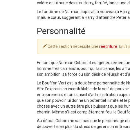
colère et lui hurle dessus. Harry, terrifié, lance une
Le fantôme de Norman apparaît à nouveau à Harry, qui
mais le cœur, suggérant à Harry d’atteindre Peter à
Personnalité
Cette section nécessite une
réécriture
.
Une foi
En tant que Norman Osborn, il est généralement un 
homme très carriériste, pour qui la science, les affa
son ambition, sa force ou son désir de réussir et d’a
Le Bouffon Vert est la deuxième personnalité de N
être l’expression incontrôlable de la soif de pouvo
entrepreneurs et un conseil d’administration cupid
que son pouvoir lui donne un potentiel illimité et l
choses avec un autre être plus puissant que les hum
chemin. Même s’il est complètement fou, le Bouffon 
Au début, Osborn ne sait pas que le personnage du B
découverte, en plus du stress de gérer son entrepr