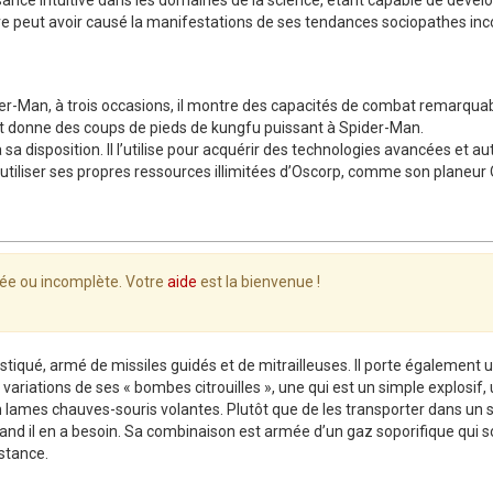
e peut avoir causé la manifestations de ses tendances sociopathes inc
der-Man, à trois occasions, il montre des capacités de combat remarquab
 et donne des coups de pieds de kungfu puissant à Spider-Man.
à sa disposition. Il l’utilise pour acquérir des technologies avancées et
tiliser ses propres ressources illimitées d’Oscorp, comme son planeur 
lée ou incomplète. Votre
aide
est la bienvenue !
histiqué, armé de missiles guidés et de mitrailleuses. Il porte égaleme
s variations de ses « bombes citrouilles », une qui est un simple explosif, u
n lames chauves-souris volantes. Plutôt que de les transporter dans un 
and il en a besoin. Sa combinaison est armée d’un gaz soporifique qui 
istance.