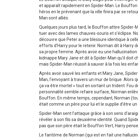
et apparaît rapidement en Spider-Man. Le Bouffon l
héros en le prévenant que la ville finira par se reto
Man sont alliés.
Quelques jours plus tard, le Bouffon attire Spider-
tuer avec des lames chauves-souris et s’éclipse. Nor
découvre que Peter a une blessure identique à celle 
efforts d’Harry pour le retenir. Norman dit à Harry 
sa propre femme. Après avoir eu une hallucination d
kidnappe Mary Jane et dit à Spider-Man qu’il doit c
mais Spider-Man réussit à sauver à la fois les enfa
Après avoir sauvé les enfants et Mary Jane, Spider
Man, l’envoyant à travers un mur de brique. Alors que
ça va être mortel » tout en sortant un trident. Fou 
personnalité semble refaire surface, Norman enlèv
Bouffon. En même temps, cependant, Norman (toujou
était comme un père pour lui et le supplie d’être un 
Spider-Man sent l’attaque grâce à son sens d’araig
révéler à son fils sa deuxième identité. Quand Spid
pas que son père était le Bouffon Vert, Harry pens
Le fantôme de Norman (qui est en fait une hallucina