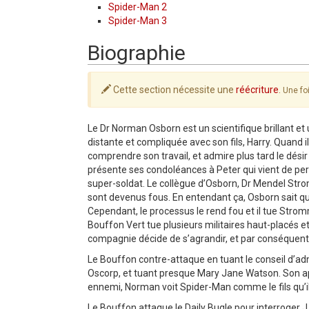
Spider-Man 2
Spider-Man 3
Biographie
Cette section nécessite une
réécriture
.
Une foi
Le Dr Norman Osborn est un scientifique brillant et
distante et compliquée avec son fils, Harry. Quand il
comprendre son travail, et admire plus tard le désir 
présente ses condoléances à Peter qui vient de pe
super-soldat. Le collègue d’Osborn, Dr Mendel Stro
sont devenus fous. En entendant ça, Osborn sait qu’i
Cependant, le processus le rend fou et il tue Stro
Bouffon Vert tue plusieurs militaires haut-placés et
compagnie décide de s’agrandir, et par conséquent
Le Bouffon contre-attaque en tuant le conseil d’ad
Oscorp, et tuant presque Mary Jane Watson. Son ap
ennemi, Norman voit Spider-Man comme le fils qu’il a 
Le Bouffon attaque le Daily Bugle pour interroger 