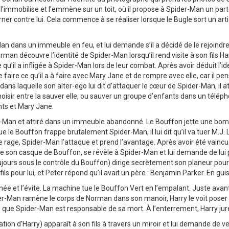
’immobilise et l’emmène sur un toit, où il propose à Spider-Man un part
urner contre lui. Cela commence à se réaliser lorsque le Bugle sort un arti
Man dans un immeuble en feu, et lui demande s’il a décidé de le rejoind
man découvre l’identité de Spider-Man lorsqu’il rend visite à son fils Har
qu’il a infligée à Spider-Man lors de leur combat. Après avoir déduit l’id
de faire ce qu’il a à faire avec Mary Jane et de rompre avec elle, car il 
ans laquelle son alter-ego lui dit d’attaquer le cœur de Spider-Man, il
hoisir entre la sauver elle, ou sauver un groupe d’enfants dans un télép
nts et Mary Jane.
-Man et attiré dans un immeuble abandonné. Le Bouffon jette une bombe 
 le Bouffon frappe brutalement Spider-Man, il lui dit qu’il va tuer M.J. L
de rage, Spider-Man l’attaque et prend l’avantage. Après avoir été vainc
e son casque de Bouffon, se révèle à Spider-Man et lui demande de lui
rs sous le contrôle du Bouffon) dirige secrètement son planeur pour 
fils pour lui, et Peter répond qu’il avait un père : Benjamin Parker. En g
née et l’évite. La machine tue le Bouffon Vert en l’empalant. Juste av
er-Man ramène le corps de Norman dans son manoir, Harry le voit poser l
e que Spider-Man est responsable de sa mort. À l’enterrement, Harry ju
tion d’Harry) apparaît à son fils à travers un miroir et lui demande de 