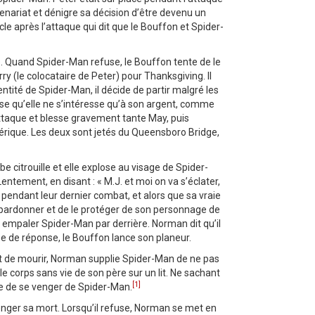
enariat et dénigre sa décision d’être devenu un
cle après l’attaque qui dit que le Bouffon et Spider-
re. Quand Spider-Man refuse, le Bouffon tente de le
ry (le colocataire de Peter) pour Thanksgiving. Il
entité de Spider-Man, il décide de partir malgré les
pense qu’elle ne s’intéresse qu’à son argent, comme
 attaque et blesse gravement tante May, puis
hérique. Les deux sont jetés du Queensboro Bridge,
citrouille et elle explose au visage de Spider-
entement, en disant : « M.J. et moi on va s’éclater,
u pendant leur dernier combat, et alors que sa vraie
 pardonner et de le protéger de son personnage de
empaler Spider-Man par derrière. Norman dit qu’il
uise de réponse, le Bouffon lance son planeur.
ant de mourir, Norman supplie Spider-Man de ne pas
e corps sans vie de son père sur un lit. Ne sachant
[1]
re de se venger de Spider-Man.
venger sa mort. Lorsqu’il refuse, Norman se met en