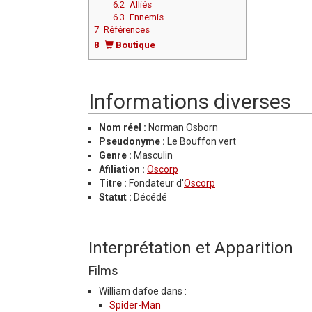
6.2
Alliés
6.3
Ennemis
7
Références
8
Boutique
Informations diverses
Nom réel :
Norman Osborn
Pseudonyme :
Le Bouffon vert
Genre :
Masculin
Afiliation :
Oscorp
Titre :
Fondateur d'
Oscorp
Statut :
Décédé
Interprétation et Apparition
Films
William dafoe dans :
Spider-Man