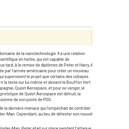
domaine de la nanotechnologie. Il a une relation
scientifique en herbe, qui est capable de
us tard, à la remise de diplômes de Peter et Harry, il
gée par l’armée américaine pour créer un nouveau
ui supervisent le projet que certains des cobayes
rn la teste sur lui-même et devient le Bouffon Vert.
mpagnie, Quest Aerospace, et pour se venger, le
e prototype de Quest Aerospace est détruit, la
ssionne de son poste de PDG.
de la dernière menace qui l’empêchait de contrôler
der-Man. Cependant, au lieu de détester son nouvel
Spider-Man. Peter était sur place pendant l’attaque