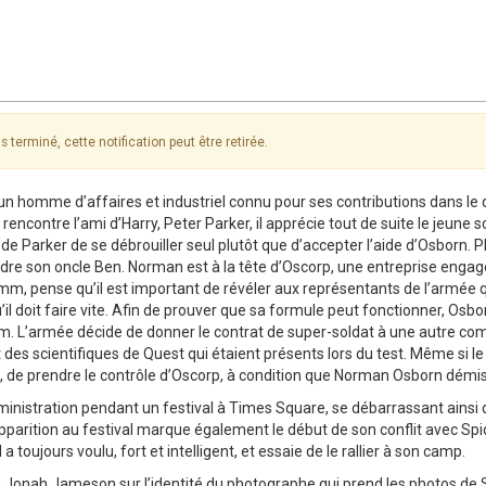
s terminé, cette notification peut être retirée.
 un homme d’affaires et industriel connu pour ses contributions dans le 
 rencontre l’ami d’Harry, Peter Parker, il apprécie tout de suite le jeune 
de Parker de se débrouiller seul plutôt que d’accepter l’aide d’Osborn. Pl
rdre son oncle Ben. Norman est à la tête d’Oscorp, une entreprise enga
mm, pense qu’il est important de révéler aux représentants de l’armée q
l doit faire vite. Afin de prouver que sa formule peut fonctionner, Osbo
mm. L’armée décide de donner le contrat de super-soldat à une autre co
 des scientifiques de Quest qui étaient présents lors du test. Même si l
, de prendre le contrôle d’Oscorp, à condition que Norman Osborn démi
ministration pendant un festival à Times Square, se débarrassant ainsi 
parition au festival marque également le début de son conflit avec Spi
toujours voulu, fort et intelligent, et essaie de le rallier à son camp.
J. Jonah Jameson sur l’identité du photographe qui prend les photos de 