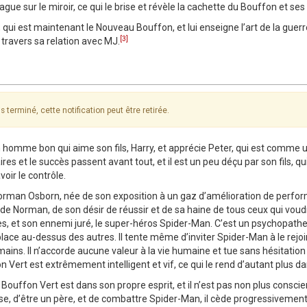
 dague sur le miroir, ce qui le brise et révèle la cachette du Bouffon et se
 est maintenant le Nouveau Bouffon, et lui enseigne l’art de la guerre : 
[3]
 travers sa relation avec MJ.
s terminé, cette notification peut être retirée.
homme bon qui aime son fils, Harry, et apprécie Peter, qui est comme 
ires et le succès passent avant tout, et il est un peu déçu par son fils, qu
voir le contrôle.
orman Osborn, née de son exposition à un gaz d’amélioration de perfo
ir de Norman, de son désir de réussir et de sa haine de tous ceux qui vo
es, et son ennemi juré, le super-héros Spider-Man. C’est un psychopathe
e place au-dessus des autres. Il tente même d’inviter Spider-Man à le rejo
ains. Il n’accorde aucune valeur à la vie humaine et tue sans hésitatio
Vert est extrêmement intelligent et vif, ce qui le rend d’autant plus d
ouffon Vert est dans son propre esprit, et il n’est pas non plus conscie
ise, d’être un père, et de combattre Spider-Man, il cède progressivemen