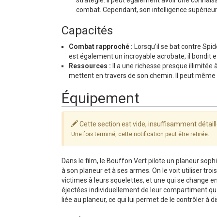
combat. Cependant, son intelligence supérieur
Capacités
Combat rapproché :
Lorsqu’il se bat contre Spi
est également un incroyable acrobate, il bondit
Ressources :
Il a une richesse presque illimitée 
mettent en travers de son chemin. Il peut même u
Équipement
Cette section est vide, insuffisamment détail
Une fois terminé, cette notification peut être retirée.
Dans le film, le Bouffon Vert pilote un planeur sop
à son planeur et à ses armes. On le voit utiliser troi
victimes à leurs squelettes, et une qui se change e
éjectées individuellement de leur compartiment qu
liée au planeur, ce qui lui permet de le contrôler à d