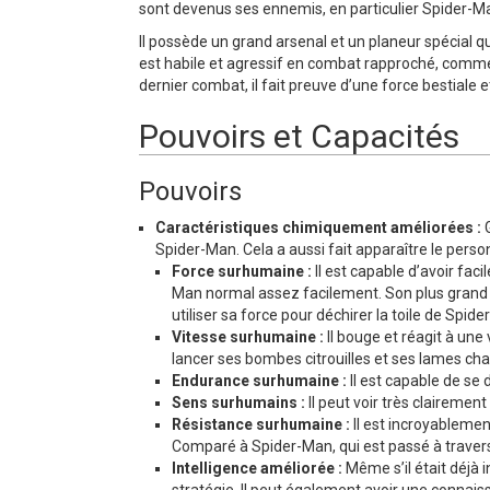
sont devenus ses ennemis, en particulier Spider-M
Il possède un grand arsenal et un planeur spécial qu
est habile et agressif en combat rapproché, comme 
dernier combat, il fait preuve d’une force bestiale 
Pouvoirs et Capacités
Pouvoirs
Caractéristiques chimiquement améliorées :
G
Spider-Man. Cela a aussi fait apparaître le pers
Force surhumaine :
Il est capable d’avoir fac
Man normal assez facilement. Son plus grand to
utiliser sa force pour déchirer la toile de Spi
Vitesse surhumaine :
Il bouge et réagit à une 
lancer ses bombes citrouilles et ses lames ch
Endurance surhumaine :
Il est capable de se 
Sens surhumains :
Il peut voir très clairemen
Résistance surhumaine :
Il est incroyablement
Comparé à Spider-Man, qui est passé à travers 
Intelligence améliorée :
Même s’il était déjà i
stratégie. Il peut également avoir une connais