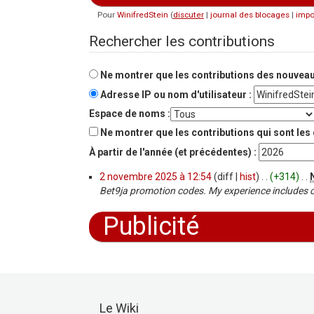
Pour
WinifredStein
(
discuter
|
journal des blocages
|
impo
Aller à :
navigation
,
rechercher
Rechercher les contributions
Ne montrer que les contributions des nouveaux
Adresse IP ou nom d'utilisateur :
Espace de noms :
Ne montrer que les contributions qui sont les 
À partir de l'année (et précédentes) :
2 novembre 2025 à 12:54
(diff |
hist
)
. .
(+314)
‎
. .
Bet9ja promotion codes. My experience includes co
Publicité
Le Wiki