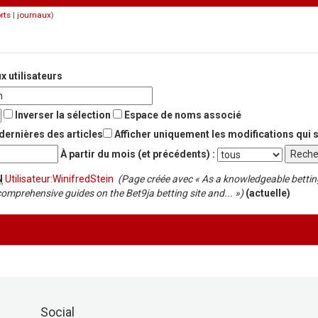
rts
|
journaux
)
 utilisateurs
Inverser la sélection
Espace de noms associé
dernières des articles
Afficher uniquement les modifications qui 
À partir du mois (et précédents) :
N
Utilisateur:WinifredStein
‎
(Page créée avec « As a knowledgeable bettin
mprehensive guides on the Bet9ja betting site and... »)
(actuelle)
Social