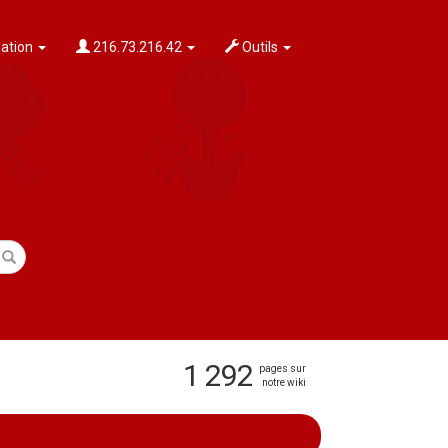
ation
216.73.216.42
Outils
1 292
pages sur
notre wiki