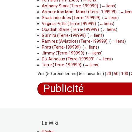
Iron Man (film 2008)
‎
(
← liens
)
Anthony Stark (Terre-199999)
‎
(
← liens
)
Armure Iron Man : Mark I (Terre-199999)
‎
(
← lien
Stark Industries (Terre-199999)
‎
(
← liens
)
Virginia Potts (Terre-199999)
‎
(
← liens
)
Obadiah Stane (Terre-199999)
‎
(
← liens
)
Gulmira (Terre-199999)
‎
(
← liens
)
Ramirez (Aviatrice) (Terre-199999)
‎
(
← liens
)
Pratt (Terre-199999)
‎
(
← liens
)
Jimmy (Terre-199999)
‎
(
← liens
)
Dix Anneaux (Terre-199999)
‎
(
← liens
)
Terre (Terre-199999)
‎
(
← liens
)
Voir (50 précédentes | 50 suivantes) (
20
|
50
|
100
|
Publicité
Le Wiki
Règles