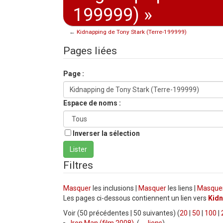
199999) »
←
Kidnapping de Tony Stark (Terre-199999)
Aller à :
navigation
,
rechercher
Pages liées
Page :
Espace de noms :
Inverser la sélection
Filtres
Masquer
les inclusions |
Masquer
les liens |
Masque
Les pages ci-dessous contiennent un lien vers
Kidn
Voir (50 précédentes | 50 suivantes) (
20
|
50
|
100
|