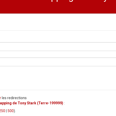
r
les redirections
apping de Tony Stark (Terre-199999)
:
250
|
500
).