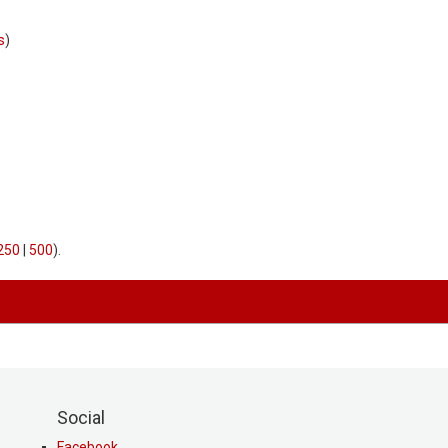
s
)
250
|
500
).
Social
Facebook