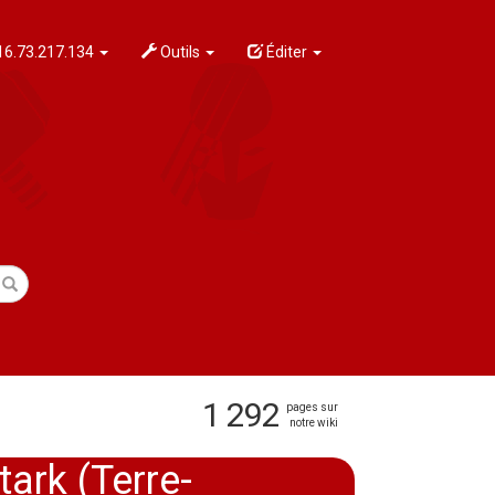
6.73.217.134
Outils
Éditer
1 292
pages sur
notre wiki
ark (Terre-