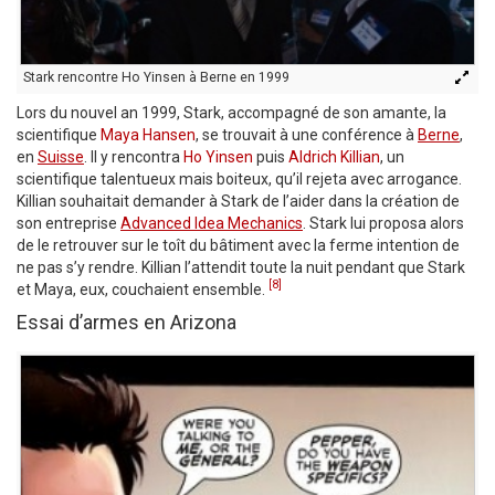
Stark rencontre Ho Yinsen à Berne en 1999
Lors du nouvel an 1999, Stark, accompagné de son amante, la
scientifique
Maya Hansen
, se trouvait à une conférence à
Berne
,
en
Suisse
. Il y rencontra
Ho Yinsen
puis
Aldrich Killian
, un
scientifique talentueux mais boiteux, qu’il rejeta avec arrogance.
Killian souhaitait demander à Stark de l’aider dans la création de
son entreprise
Advanced Idea Mechanics
. Stark lui proposa alors
de le retrouver sur le toît du bâtiment avec la ferme intention de
ne pas s’y rendre. Killian l’attendit toute la nuit pendant que Stark
[8]
et Maya, eux, couchaient ensemble.
Essai d’armes en Arizona