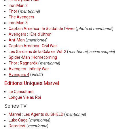
Iron Man 2
Thor
(
mentionné
)
The Avengers
Iron Man 3
Captain America : le Soldat de l'Hiver
(
photo et mentionné
)
Avengers : l'Ère d'Ultron
Ant-Man
(
mentionné
)
Captain America : Civil War
Les Gardiens de la Galaxie Vol. 2
(
mentionné; scène coupée
)
Spider-Man : Homecoming
Thor : Ragnarök
(
mentionné
)
Avengers : Infinity War
Avengers 4
(
inédit
)
Éditions Uniques Marvel
Le Consultant
Longue Vie au Roi
Séries TV
Marvel : Les Agents du SHIELD
(
mentionné
)
Luke Cage
(
mentionné
)
Daredevil
(
mentionné
)