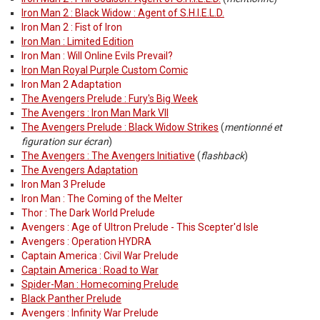
Iron Man 2 : Black Widow : Agent of S.H.I.E.L.D.
Iron Man 2 : Fist of Iron
Iron Man : Limited Edition
Iron Man : Will Online Evils Prevail?
Iron Man Royal Purple Custom Comic
Iron Man 2 Adaptation
The Avengers Prelude : Fury's Big Week
The Avengers : Iron Man Mark VII
The Avengers Prelude : Black Widow Strikes
(
mentionné et
figuration sur écran
)
The Avengers : The Avengers Initiative
(
flashback
)
The Avengers Adaptation
Iron Man 3 Prelude
Iron Man : The Coming of the Melter
Thor : The Dark World Prelude
Avengers : Age of Ultron Prelude - This Scepter'd Isle
Avengers : Operation HYDRA
Captain America : Civil War Prelude
Captain America : Road to War
Spider-Man : Homecoming Prelude
Black Panther Prelude
Avengers : Infinity War Prelude