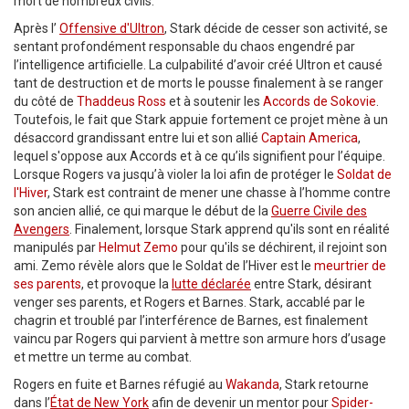
mort de nombreux civils.
Après l’
Offensive d'Ultron
, Stark décide de cesser son activité, se
sentant profondément responsable du chaos engendré par
l’intelligence artificielle. La culpabilité d’avoir créé Ultron et causé
tant de destruction et de morts le pousse finalement à se ranger
du côté de
Thaddeus Ross
et à soutenir les
Accords de Sokovie
.
Toutefois, le fait que Stark appuie fortement ce projet mène à un
désaccord grandissant entre lui et son allié
Captain America
,
lequel s'oppose aux Accords et à ce qu’ils signifient pour l’équipe.
Lorsque Rogers va jusqu’à violer la loi afin de protéger le
Soldat de
l'Hiver
, Stark est contraint de mener une chasse à l’homme contre
son ancien allié, ce qui marque le début de la
Guerre Civile des
Avengers
. Finalement, lorsque Stark apprend qu'ils sont en réalité
manipulés par
Helmut Zemo
pour qu'ils se déchirent, il rejoint son
ami. Zemo révèle alors que le Soldat de l’Hiver est le
meurtrier de
ses parents
, et provoque la
lutte déclarée
entre Stark, désirant
venger ses parents, et Rogers et Barnes. Stark, accablé par le
chagrin et troublé par l’interférence de Barnes, est finalement
vaincu par Rogers qui parvient à mettre son armure hors d’usage
et mettre un terme au combat.
Rogers en fuite et Barnes réfugié au
Wakanda
, Stark retourne
dans l’
État de New York
afin de devenir un mentor pour
Spider-