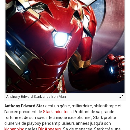
Anthony Edward Stark alias Iron Man
Anthony Edward Stark
est un génie, milliardaire, philanthrope et
l’ancien président de
Stark Industries
. Profitant de sa grande
fortune et de son savoir technique exceptionnel, Stark profite
d’une vie de playboy pendant plusieurs années jusqu’à son
kidnapping
par les
Dix Anneaux
. Sa vie menacée, Stark crée une