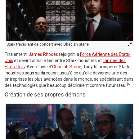
Stark travaillant de concert avec Obadiah Stane
Finalement,
James Rhodes
rejoignit la
Force Aérienne des États-
Unis
et devint alors le lien entre Stark Industries et
l’armée des
Etats-Unis
. Avec l'aide d'
Obadiah Stane
, Tony fit prospérer Stark
Industries sous sa direction jusqu’à ce qu’elle devienne une des
entreprises les plus avancées dans le monde, se spécialisant dans
[6]
des technologies que beaucoup décriraient comme futuristes.
Création de ses propres démons