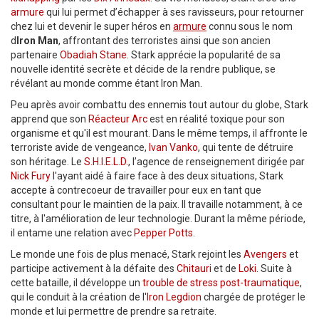
armure
qui lui permet d’échapper à ses ravisseurs, pour retourner
chez lui et devenir le super héros en
armure
connu sous le nom
d
Iron Man
, affrontant des terroristes ainsi que son ancien
partenaire
Obadiah Stane
. Stark apprécie la popularité de sa
nouvelle identité secrète et décide de la rendre publique, se
révélant au monde comme étant Iron Man.
Peu après avoir combattu des ennemis tout autour du globe, Stark
apprend que son
Réacteur Arc
est en réalité toxique pour son
organisme et qu'il est mourant. Dans le même temps, il affronte le
terroriste avide de vengeance,
Ivan Vanko
, qui tente de détruire
son héritage. Le
S.H.I.E.L.D.
, l’agence de renseignement dirigée par
Nick Fury
l'ayant aidé à faire face à des deux situations, Stark
accepte à contrecoeur de travailler pour eux en tant que
consultant pour le maintien de la paix. Il travaille notamment, à ce
titre, à l'amélioration de leur technologie. Durant la même période,
il entame une relation avec
Pepper Potts
.
Le monde une fois de plus menacé, Stark rejoint les
Avengers
et
participe activement à la défaite des
Chitauri
et de
Loki
. Suite à
cette bataille, il développe un
trouble de stress post-traumatique
,
qui le conduit à la création de l'
Iron Legdion
chargée de protéger le
monde et lui permettre de prendre sa retraite.