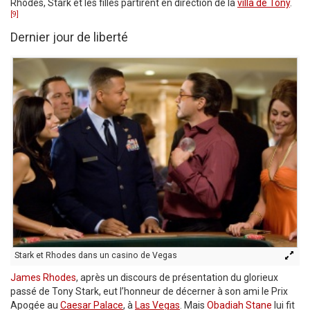
Rhodes, Stark et les filles partirent en direction de la
villa de Tony
.
[9]
Dernier jour de liberté
Stark et Rhodes dans un casino de Vegas
James Rhodes
, après un discours de présentation du glorieux
passé de Tony Stark, eut l’honneur de décerner à son ami le Prix
Apogée au
Caesar Palace
, à
Las Vegas
. Mais
Obadiah Stane
lui fit