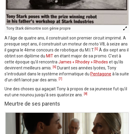
Tony Stark démontre son génie propre
A l’âge de quatre ans, il construisit son premier circuit imprimé. A
presque sept ans, il construisit un moteur de moto V8, à seize ans
[5]
il gagna le 4ème concours de robotique du M.I.T.
À dix-sept ans il
obtint son diplôme du
MIT
en étant major de sa promo. C’est à
cette époque qu’il rencontra
James « Rhodey » Rhodes
et qu’ils
[6]
devinrent meilleurs amis.
Durant ses années lycées, Tony
s’introduisit dans le système informatique du
Pentagone
à la suite
[7]
d’un défi lancé par des amis.
Une des choses qui agaçait Tony à propos de sa jeunesse fut qu’il
[8]
eut une nounou jusqu’à ses quatorze ans.
Meurtre de ses parents