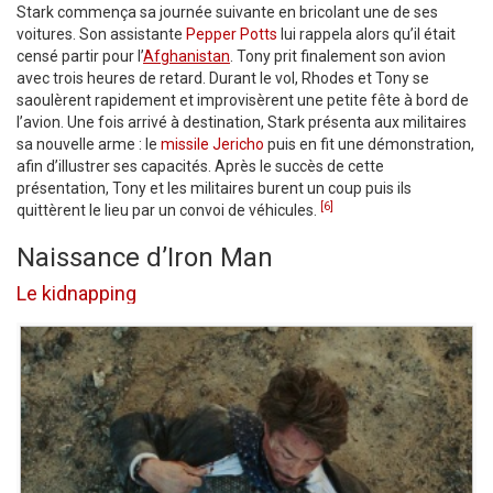
Stark commença sa journée suivante en bricolant une de ses
voitures. Son assistante
Pepper Potts
lui rappela alors qu’il était
censé partir pour l’
Afghanistan
. Tony prit finalement son avion
avec trois heures de retard. Durant le vol, Rhodes et Tony se
saoulèrent rapidement et improvisèrent une petite fête à bord de
l’avion. Une fois arrivé à destination, Stark présenta aux militaires
sa nouvelle arme : le
missile Jericho
puis en fit une démonstration,
afin d’illustrer ses capacités. Après le succès de cette
présentation, Tony et les militaires burent un coup puis ils
[6]
quittèrent le lieu par un convoi de véhicules.
Naissance d’Iron Man
Le kidnapping