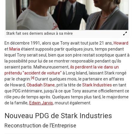
Stark fait ses derniers adieux à sa mère
En décembre 1991, alors que Tony avait tout juste 21 ans,
Howard
et
Maria
étaient supposés partir quelques jours, temps pendant
lequel Tony serait seul, bien que son père restait sceptique quant à
la possibilité pour lui de se montrer responsable pendant qu’ils
seraient partis. Malheureusement,
ils perdirent la vie dans un
prétendu "accident de voiture"
à Long Island, laissant Stark rongé
[4]
par le chagrin.
Durant quelques mois, le partenaire en affaires
de Howard,
Obadiah Stane
, prit la tête de
Stark Industries
en tant
que PDG intérimaire, jusqu’à ce que Tony assume officiellement ce
rôle peu de temps après. Quelques temps plus tard, le majordome
de la famille,
Edwin Jarvis
, mourut également.
Nouveau PDG de Stark Industries
Reconstruction de l’Entreprise