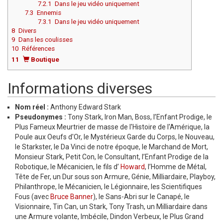
7.2.1
Dans le jeu vidéo uniquement
7.3
Ennemis
7.3.1
Dans le jeu vidéo uniquement
Aller à :
8
Divers
9
Dans les coulisses
10
Références
11
Boutique
Informations diverses
Nom réel :
Anthony Edward Stark
Pseudonymes :
Tony Stark, Iron Man, Boss, l’Enfant Prodige, le
Plus Fameux Meurtrier de masse de l'Histoire de l'Amérique, la
Poule aux Oeufs d'Or, le Mystérieux Garde du Corps, le Nouveau,
le Starkster, le Da Vinci de notre époque, le Marchand de Mort,
Monsieur Stark, Petit Con, le Consultant, l’Enfant Prodige de la
Robotique, le Mécanicien, le fils d’
Howard
, l’Homme de Métal,
Tête de Fer, un Dur sous son Armure, Génie, Milliardaire, Playboy,
Philanthrope, le Mécanicien, le Légionnaire, les Scientifiques
Fous (avec
Bruce Banner
), le Sans-Abri sur le Canapé, le
Visionnaire, Tin Can, un Stark, Tony Trash, un Milliardaire dans
une Armure volante, Imbécile, Dindon Verbeux, le Plus Grand