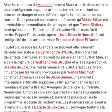
Mais les menaces du
Mandarin
forcent Stark à sortir de sa retraite
pour protéger son pays, ses attaques terroristes mettant ses
proches en danger et sans défense après la destruction de sa
maison. Stark poursuit sa mission et découvre qu’
Aldrich Killian
est
le véritable commanditaire des attaques, et que
Trevor Slattery
n'est qu’un pantin. Finalement, Stark vainc Killian, mais faillit
perdre Pepper Potts. Juste après la
bataille sur le Noco
, il détruit
l’intégralité de ses armures via le
Protocole Ardoise Effacée
.
Toutefois, lorsque les Avengers se trouvent officiellement
démobilisés suite à la
Guerre contre HYDRA
, Stark construit
davantage d’armures et reprend du service en tant qu’Iron Man, et
aide à la capture de
Wolfgang von Strucker
et à la récupération du
Sceptre de Loki
. Une fois la menace d’HYDRA éradiquée, Stark,
influencé par les visions provoquées par
Wanda Maximoff
,
construit
Ultron
avec l’aide de
Bruce Banner
, une nouvelle
intelligence artificielle supposée veiller au maintien de la paix
mondiale et permettre aux Avengers de prendre leur retraite.
Néanmoins, Ultron se convainc que c'est en réalité l’humanité elle-
même qui menace le monde et, suivant ce pour quoi il a été
programmé, il décide de l'exterminer. Les Avengers réussissent à
le vaincre durant la
Bataille de Sokovie
, qui provoque toutefois la