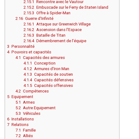
2.15.1
Rencontre avec le Vautour
Aller à :
2.15.2
Embuscade sur le Ferry de Staten Island
Aller à :
2.15.3
Offre à Spider-Man
Aller à :
2.16
Guerre d'Infinité
2.16.1
Attaque sur Greenwich Village
2.16.2
Ascension dans l’Espace
Aller à :
2.16.3
Bataille de Titan
2.16.4
Démembrement de l’équipe
Aller à :
3
Personnalité
4
Pouvoirs et capacités
Aller à :
4.1
Capacités des armures
Aller à :
4.1.1
Conception
4.1.2
Armures d’Iron Man
4.1.3
Capacités de soutien
4.1.4
Capacités défensives
4.1.5
Capacités offensives
4.2
Compétences
5
Equipement
Aller à :
5.1
Armes
5.2
Autre Equipement
5.3
Véhicules
6
Installations
7
Relations
7.1
Famille
Aller à :
7.2
Alliés