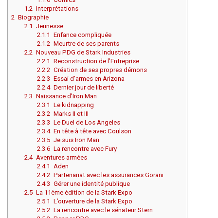
1.2
Interprétations
2
Biographie
2.1
Jeunesse
2.1.1
Enfance compliquée
2.1.2
Meurtre de ses parents
2.2
Nouveau PDG de Stark Industries
2.2.1
Reconstruction de l’Entreprise
2.2.2
Création de ses propres démons
2.2.3
Essai d’armes en Arizona
2.2.4
Dernier jour de liberté
2.3
Naissance d’Iron Man
2.3.1
Le kidnapping
2.3.2
Marks II et III
2.3.3
Le Duel de Los Angeles
2.3.4
En tête à tête avec Coulson
2.3.5
Je suis Iron Man
2.3.6
La rencontre avec Fury
2.4
Aventures armées
2.4.1
Aden
2.4.2
Partenariat avec les assurances Gorani
2.4.3
Gérer une identité publique
2.5
La 11ème édition de la Stark Expo
2.5.1
L’ouverture de la Stark Expo
2.5.2
La rencontre avec le sénateur Stern