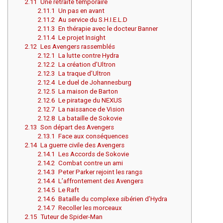
2.11
Une retraite temporaire
2.11.1
Un pas en avant
2.11.2
Au service du S.H.I.E.L.D
2.11.3
En thérapie avec le docteur Banner
2.11.4
Le projet Insight
2.12
Les Avengers rassemblés
2.12.1
La lutte contre Hydra
2.12.2
La création d’Ultron
2.12.3
La traque d’Ultron
2.12.4
Le duel de Johannesburg
2.12.5
La maison de Barton
2.12.6
Le piratage du NEXUS
2.12.7
La naissance de Vision
2.12.8
La bataille de Sokovie
2.13
Son départ des Avengers
2.13.1
Face aux conséquences
2.14
La guerre civile des Avengers
2.14.1
Les Accords de Sokovie
2.14.2
Combat contre un ami
2.14.3
Peter Parker rejoint les rangs
2.14.4
L’affrontement des Avengers
2.14.5
Le Raft
2.14.6
Bataille du complexe sibérien d’Hydra
2.14.7
Recoller les morceaux
2.15
Tuteur de Spider-Man
Aller à :