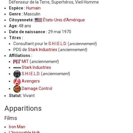
Défenseur de la Terre, Superhéros, Vieil Homme
Espèce :
Humain
Genre :
Masculin
Citoyenneté:
États-Unis d'Amérique
Age:
48 ans
Date de naissance :
29 mai 1970
Titres :
Consultant pour le
S.H.I.E.L.D.
(
anciennement
)
PDG de
Stark Industries
(
anciennement
)
Affiliations :
MIT
(
anciennement
)
Stark Industries
S.H.I.E.L.D.
(
anciennement
)
Avengers
Damage Control
Statut:
Vivant
Apparitions
Films
Iron Man
L'Incroyable Hulk