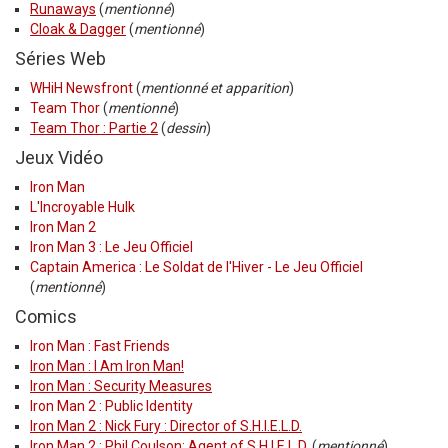
Runaways
(
mentionné
)
Cloak & Dagger
(
mentionné
)
Séries Web
WHiH Newsfront
(
mentionné et apparition
)
Team Thor
(
mentionné
)
Team Thor : Partie 2
(
dessin
)
Jeux Vidéo
Iron Man
L'Incroyable Hulk
Iron Man 2
Iron Man 3 : Le Jeu Officiel
Captain America : Le Soldat de l'Hiver - Le Jeu Officiel
(
mentionné
)
Comics
Iron Man : Fast Friends
Iron Man : I Am Iron Man!
Iron Man : Security Measures
Iron Man 2 : Public Identity
Iron Man 2 : Nick Fury : Director of S.H.I.E.L.D.
Iron Man 2 : Phil Coulson: Agent of S.H.I.E.L.D.
(
mentionné
)