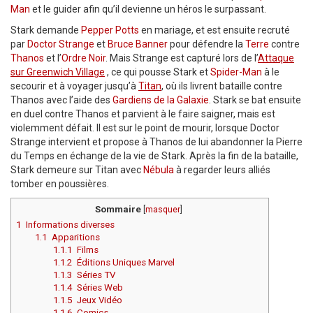
Man
et le guider afin qu’il devienne un héros le surpassant.
Stark demande
Pepper Potts
en mariage, et est ensuite recruté
par
Doctor Strange
et
Bruce Banner
pour défendre la
Terre
contre
Thanos
et l’
Ordre Noir
. Mais Strange est capturé lors de l’
Attaque
sur Greenwich Village
, ce qui pousse Stark et
Spider-Man
à le
secourir et à voyager jusqu’à
Titan
, où ils livrent bataille contre
Thanos avec l’aide des
Gardiens de la Galaxie
. Stark se bat ensuite
en duel contre Thanos et parvient à le faire saigner, mais est
violemment défait. Il est sur le point de mourir, lorsque Doctor
Strange intervient et propose à Thanos de lui abandonner la Pierre
du Temps en échange de la vie de Stark. Après la fin de la bataille,
Stark demeure sur Titan avec
Nébula
à regarder leurs alliés
tomber en poussières.
Sommaire
[
masquer
]
1
Informations diverses
1.1
Apparitions
1.1.1
Films
1.1.2
Éditions Uniques Marvel
1.1.3
Séries TV
1.1.4
Séries Web
1.1.5
Jeux Vidéo
1.1.6
Comics