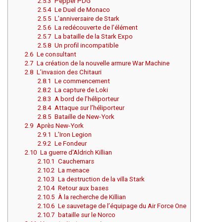
2.5.3
Pepper PDG
2.5.4
Le Duel de Monaco
2.5.5
L’anniversaire de Stark
2.5.6
La redécouverte de l’élément
2.5.7
La bataille de la Stark Expo
2.5.8
Un profil incompatible
2.6
Le consultant
2.7
La création de la nouvelle armure War Machine
2.8
L’invasion des Chitauri
2.8.1
Le commencement
2.8.2
La capture de Loki
2.8.3
A bord de l’héliporteur
2.8.4
Attaque sur l’héliporteur
2.8.5
Bataille de New-York
2.9
Après New-York
2.9.1
L’Iron Legion
2.9.2
Le Fondeur
2.10
La guerre d'Aldrich Killian
2.10.1
Cauchemars
2.10.2
La menace
2.10.3
La destruction de la villa Stark
2.10.4
Retour aux bases
2.10.5
À la recherche de Killian
2.10.6
Le sauvetage de l’équipage du Air Force One
2.10.7
bataille sur le Norco