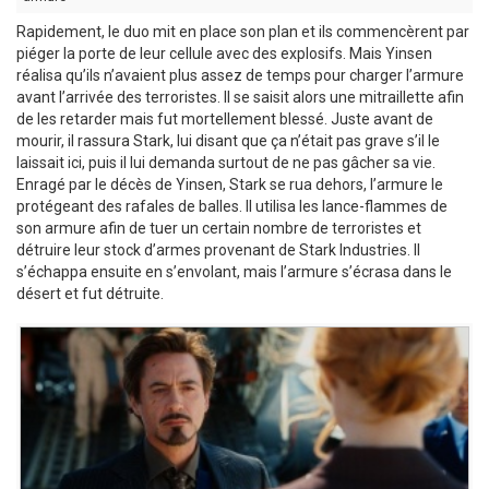
Rapidement, le duo mit en place son plan et ils commencèrent par
piéger la porte de leur cellule avec des explosifs. Mais Yinsen
réalisa qu’ils n’avaient plus assez de temps pour charger l’armure
avant l’arrivée des terroristes. Il se saisit alors une mitraillette afin
de les retarder mais fut mortellement blessé. Juste avant de
mourir, il rassura Stark, lui disant que ça n’était pas grave s’il le
laissait ici, puis il lui demanda surtout de ne pas gâcher sa vie.
Enragé par le décès de Yinsen, Stark se rua dehors, l’armure le
protégeant des rafales de balles. Il utilisa les lance-flammes de
son armure afin de tuer un certain nombre de terroristes et
détruire leur stock d’armes provenant de Stark Industries. Il
s’échappa ensuite en s’envolant, mais l’armure s’écrasa dans le
désert et fut détruite.