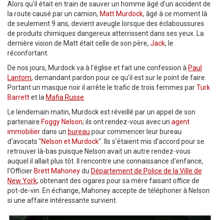
Alors qu'il était en train de sauver un homme âgé d'un accident de
la route causé par un camion,
Matt Murdock
, âgé à ce moment là
de seulement 9 ans, devient aveugle lorsque des éclaboussures
de produits chimiques dangereux atterrissent dans ses yeux. La
dernière vision de Matt était celle de son père,
Jack
, le
réconfortant.
De nos jours, Murdock va à l'église et fait une confession à
Paul
Lantom
, demandant pardon pour ce qu'il est sur le point de faire.
Portant un masque noir il arrête le trafic de trois femmes par
Turk
Barrett
et la
Mafia Russe
.
Le lendemain matin, Murdock est réveillé par un appel de son
partenaire
Foggy Nelson
; ils ont rendez-vous avec un
agent
immobilier
dans un
bureau
pour commencer leur bureau
d'avocats "
Nelson et Murdock
". Ils s'étaient mis d'accord pour se
retrouver là-bas puisque Nelson avait un autre rendez-vous
auquel il allait plus tôt. Il rencontre une connaissance d'enfance,
l'Officier
Brett Mahoney
du
Département de Police de la Ville de
New York
; obtenant des cigares pour sa mère faisant office de
pot-de-vin. En échange, Mahoney accepte de téléphoner à Nelson
si une affaire intéressante survient.