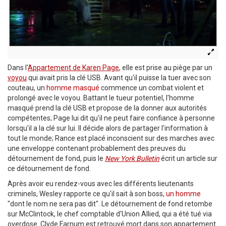
Dans l'
Appartement de Karen Page
, elle est prise au piège par un
voyou
qui avait pris la clé USB. Avant qu'il puisse la tuer avec son
couteau, un
homme masqué
commence un combat violent et
prolongé avec le voyou. Battant le tueur potentiel, l'homme
masqué prend la clé USB et propose de la donner aux autorités
compétentes; Page lui dit qu'il ne peut faire confiance à personne
lorsqu'il a la clé sur lui. Il décide alors de partager l'information à
tout le monde; Rance est placé inconscient sur des marches avec
une enveloppe contenant probablement des preuves du
détournement de fond, puis le
New York Bulletin
écrit un article sur
ce détournement de fond.
Après avoir eu rendez-vous avec les différents lieutenants
criminels, Wesley rapporte ce qu'il sait à son boss,
un homme
"dont le nom ne sera pas dit". Le détournement de fond retombe
sur McClintock, le chef comptable d'Union Allied, qui a été tué via
overdose. Clyde Farnum est retrouvé mort dans son appartement