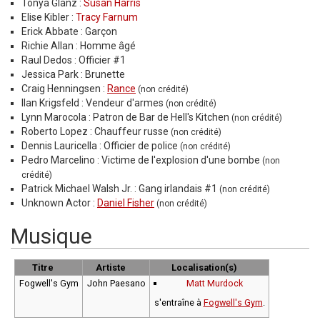
Tonya Glanz :
Susan Harris
Elise Kibler :
Tracy Farnum
Erick Abbate : Garçon
Richie Allan : Homme âgé
Raul Dedos : Officier #1
Jessica Park : Brunette
Craig Henningsen :
Rance
(non crédité)
Ilan Krigsfeld : Vendeur d'armes
(non crédité)
Lynn Marocola : Patron de Bar de Hell's Kitchen
(non crédité)
Roberto Lopez : Chauffeur russe
(non crédité)
Dennis Lauricella : Officier de police
(non crédité)
Pedro Marcelino : Victime de l'explosion d'une bombe
(non
crédité)
Patrick Michael Walsh Jr. : Gang irlandais #1
(non crédité)
Unknown Actor :
Daniel Fisher
(non crédité)
Musique
Titre
Artiste
Localisation(s)
Fogwell's Gym
John Paesano
Matt Murdock
s'entraîne à
Fogwell's Gym
.