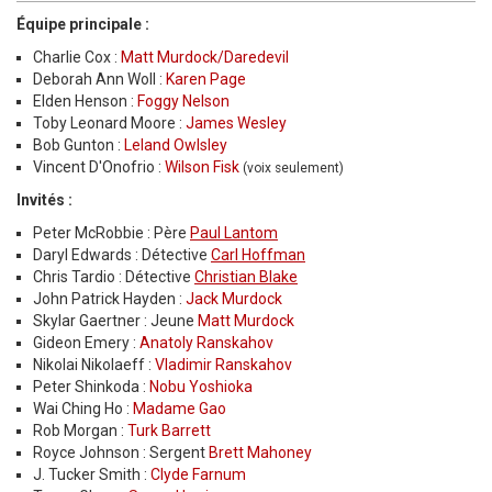
Équipe principale :
Charlie Cox :
Matt Murdock/Daredevil
Deborah Ann Woll :
Karen Page
Elden Henson :
Foggy Nelson
Toby Leonard Moore :
James Wesley
Bob Gunton :
Leland Owlsley
Vincent D'Onofrio :
Wilson Fisk
(voix seulement)
Invités :
Peter McRobbie : Père
Paul Lantom
Daryl Edwards : Détective
Carl Hoffman
Chris Tardio : Détective
Christian Blake
John Patrick Hayden :
Jack Murdock
Skylar Gaertner : Jeune
Matt Murdock
Gideon Emery :
Anatoly Ranskahov
Nikolai Nikolaeff :
Vladimir Ranskahov
Peter Shinkoda :
Nobu Yoshioka
Wai Ching Ho :
Madame Gao
Rob Morgan :
Turk Barrett
Royce Johnson : Sergent
Brett Mahoney
J. Tucker Smith :
Clyde Farnum