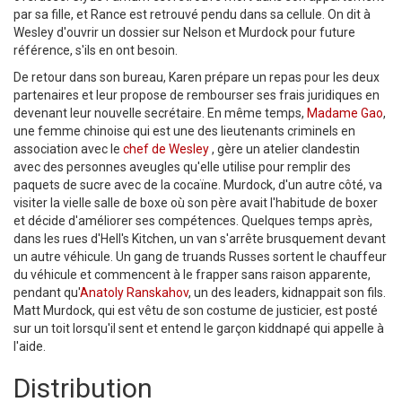
par sa fille, et Rance est retrouvé pendu dans sa cellule. On dit à
Wesley d'ouvrir un dossier sur Nelson et Murdock pour future
référence, s'ils en ont besoin.
De retour dans son bureau, Karen prépare un repas pour les deux
partenaires et leur propose de rembourser ses frais juridiques en
devenant leur nouvelle secrétaire. En même temps,
Madame Gao
,
une femme chinoise qui est une des lieutenants criminels en
association avec le
chef de Wesley
, gère un atelier clandestin
avec des personnes aveugles qu'elle utilise pour remplir des
paquets de sucre avec de la cocaïne. Murdock, d'un autre côté, va
visiter la vielle salle de boxe où son père avait l'habitude de boxer
et décide d'améliorer ses compétences. Quelques temps après,
dans les rues d'Hell's Kitchen, un van s'arrête brusquement devant
un autre véhicule. Un gang de truands Russes sortent le chauffeur
du véhicule et commencent à le frapper sans raison apparente,
pendant qu'
Anatoly Ranskahov
, un des leaders, kidnappait son fils.
Matt Murdock, qui est vêtu de son costume de justicier, est posté
sur un toit lorsqu'il sent et entend le garçon kiddnapé qui appelle à
l'aide.
Distribution