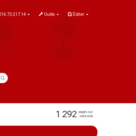
216.73.217.14
Outils
Éditer
1 292
pages sur
notre wiki