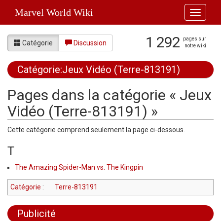
Marvel World Wiki
Toggle
navigati
1 292
pages sur
Catégorie
Discussion
notre wiki
Catégorie:Jeux Vidéo (Terre-813191)
Aller à :
navigation
,
rechercher
Pages dans la catégorie « Jeux
Vidéo (Terre-813191) »
Cette catégorie comprend seulement la page ci-dessous.
T
The Amazing Spider-Man vs. The Kingpin
Catégorie
:
Terre-813191
Publicité