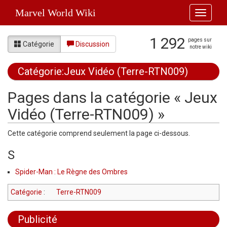
Marvel World Wiki
Toggle
navigati
1 292
pages sur
Catégorie
Discussion
notre wiki
Catégorie:Jeux Vidéo (Terre-RTN009)
Aller à :
navigation
,
rechercher
Pages dans la catégorie « Jeux
Vidéo (Terre-RTN009) »
Cette catégorie comprend seulement la page ci-dessous.
S
Spider-Man : Le Règne des Ombres
Catégorie
:
Terre-RTN009
Publicité