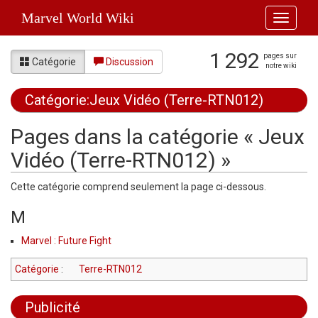
Marvel World Wiki
Toggle
navigati
1 292
pages sur
Catégorie
Discussion
notre wiki
Catégorie:Jeux Vidéo (Terre-RTN012)
Aller à :
navigation
,
rechercher
Pages dans la catégorie « Jeux
Vidéo (Terre-RTN012) »
Cette catégorie comprend seulement la page ci-dessous.
M
Marvel : Future Fight
Catégorie
:
Terre-RTN012
Publicité