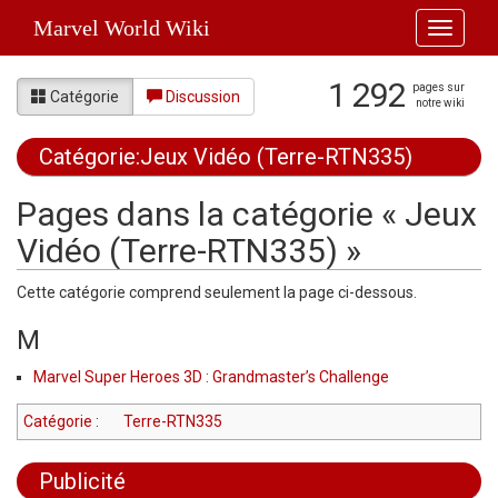
Marvel World Wiki
Toggle
navigati
1 292
pages sur
Catégorie
Discussion
notre wiki
Catégorie:Jeux Vidéo (Terre-RTN335)
Aller à :
navigation
,
rechercher
Pages dans la catégorie « Jeux
Vidéo (Terre-RTN335) »
Cette catégorie comprend seulement la page ci-dessous.
M
Marvel Super Heroes 3D : Grandmaster’s Challenge
Catégorie
:
Terre-RTN335
Publicité