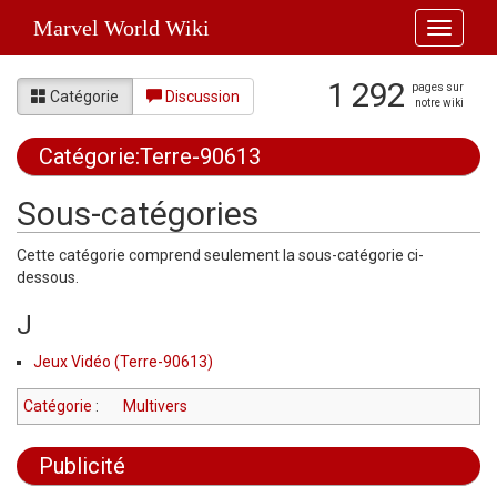
Marvel World Wiki
Toggle
navigati
1 292
pages sur
Catégorie
Discussion
notre wiki
Catégorie:Terre-90613
Aller à :
navigation
,
rechercher
Sous-catégories
Cette catégorie comprend seulement la sous-catégorie ci-
dessous.
J
Jeux Vidéo (Terre-90613)
Catégorie
:
Multivers
Publicité