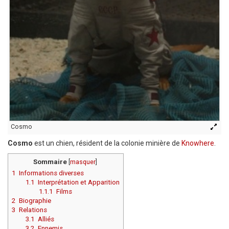
Cosmo
Cosmo
est un chien, résident de la colonie minière de
Knowhere
.
Sommaire
[
masquer
]
1
Informations diverses
1.1
Interprétation et Apparition
1.1.1
Films
2
Biographie
3
Relations
3.1
Alliés
3.2
Ennemis