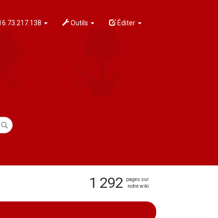
6.73.217.138
Outils
Éditer
1 292
pages sur
notre wiki