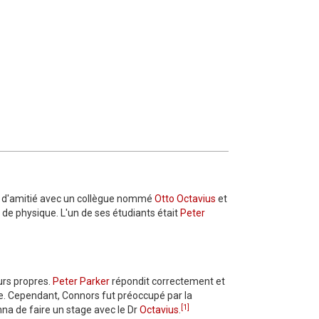
lia d'amitié avec un collègue nommé
Otto Octavius
​​et
 de physique. L'un de ses étudiants était
Peter
urs propres.
Peter Parker
répondit correctement et
ée. Cependant, Connors fut préoccupé par la
[1]
nna de faire un stage avec le Dr
Octavius
.