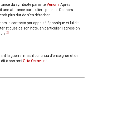
bstance du symbiote parasite
Venom
. Après
ait une attirance particulière pour lui. Connors
serait plus dur de s'en détacher.
ors le contacta par appel téléphonique et lui dit
éristiques de son hôte, en particulier l'agression.
[2]
non.
rant la guerre, mais il continua d'enseigner et de
[1]
 dit à son ami
Otto Octavius
.