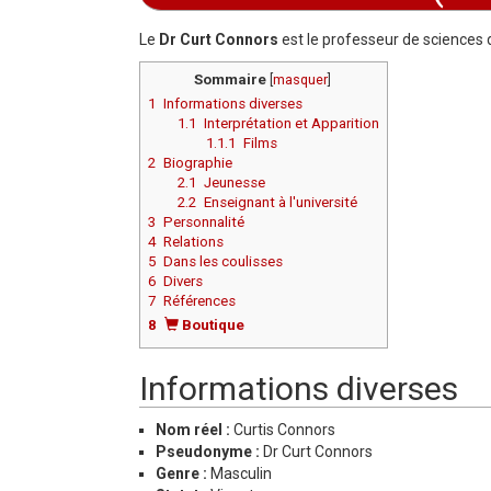
Aller à :
navigation
,
rechercher
Le
Dr Curt Connors
est le professeur de sciences
Sommaire
[
masquer
]
1
Informations diverses
1.1
Interprétation et Apparition
1.1.1
Films
2
Biographie
2.1
Jeunesse
2.2
Enseignant à l'université
3
Personnalité
4
Relations
5
Dans les coulisses
6
Divers
7
Références
8
Boutique
Informations diverses
Nom réel :
Curtis Connors
Pseudonyme :
Dr Curt Connors
Genre :
Masculin