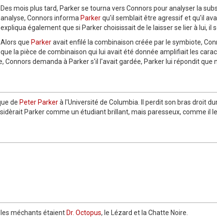
Des mois plus tard, Parker se tourna vers Connors pour analyser la su
analyse, Connors informa
Parker
qu'il semblait être agressif et qu'il av
expliqua également que si Parker choisissait de le laisser se lier à lui, il 
Alors que
Parker
avait enfilé la combinaison créée par le symbiote, Conn
que la pièce de combinaison qui lui avait été donnée amplifiait les caract
 Connors demanda à Parker s'il l'avait gardée, Parker lui répondit que 
ique de
Peter Parker
à l'Université de Columbia. Il perdit son bras droit du
idèrait Parker comme un étudiant brillant, mais paresseux, comme il le
, les méchants étaient
Dr. Octopus
, le Lézard et la Chatte Noire.