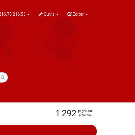
216.73.216.53
Outils
Éditer
1 292
pages sur
notre wiki