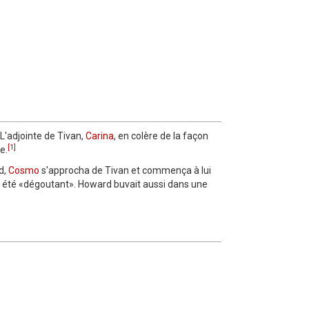
 L'adjointe de Tivan,
Carina
, en colère de la façon
[1]
e.
d,
Cosmo
s'approcha de Tivan et commença à lui
te été «dégoutant». Howard buvait aussi dans une