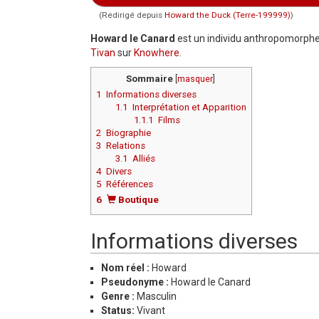
(Redirigé depuis
Howard the Duck (Terre-199999)
)
Aller à :
navigation
,
rechercher
Howard le Canard
est un individu anthropomorphe
Tivan
sur
Knowhere
.
Sommaire
[
masquer
]
1
Informations diverses
1.1
Interprétation et Apparition
1.1.1
Films
2
Biographie
3
Relations
3.1
Alliés
4
Divers
5
Références
6
Boutique
Informations diverses
Nom réel :
Howard
Pseudonyme :
Howard le Canard
Genre :
Masculin
Status:
Vivant