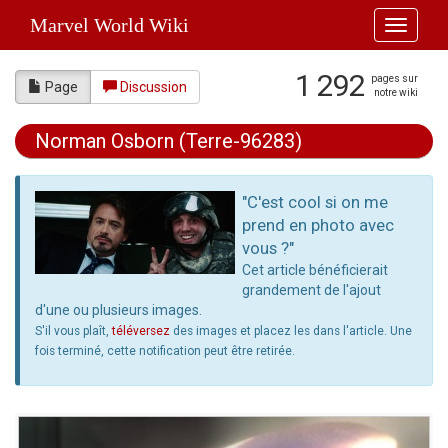
Marvel World Wiki
Toggle
navigati
1 292
pages sur
Page
Discussion
notre wiki
Norman Osborn (Terre-96283)
Aller à :
navigation
,
rechercher
"C'est cool si on me
prend en photo avec
vous ?"
Cet article bénéficierait
grandement de l'ajout
d'une ou plusieurs images.
S'il vous plaît,
téléversez
des images et placez les dans l'article. Une
fois terminé, cette notification peut être retirée.