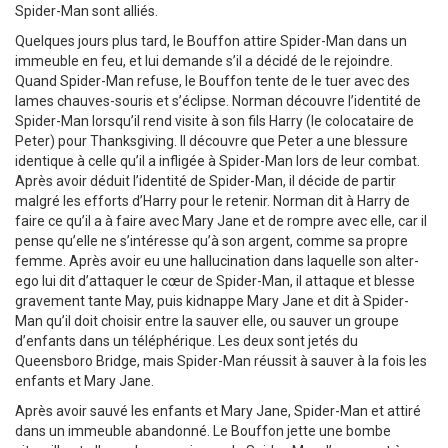
Spider-Man sont alliés.
Quelques jours plus tard, le Bouffon attire Spider-Man dans un
immeuble en feu, et lui demande s’il a décidé de le rejoindre.
Quand Spider-Man refuse, le Bouffon tente de le tuer avec des
lames chauves-souris et s’éclipse. Norman découvre l’identité de
Spider-Man lorsqu’il rend visite à son fils Harry (le colocataire de
Peter) pour Thanksgiving. Il découvre que Peter a une blessure
identique à celle qu’il a infligée à Spider-Man lors de leur combat.
Après avoir déduit l’identité de Spider-Man, il décide de partir
malgré les efforts d’Harry pour le retenir. Norman dit à Harry de
faire ce qu’il a à faire avec Mary Jane et de rompre avec elle, car il
pense qu’elle ne s’intéresse qu’à son argent, comme sa propre
femme. Après avoir eu une hallucination dans laquelle son alter-
ego lui dit d’attaquer le cœur de Spider-Man, il attaque et blesse
gravement tante May, puis kidnappe Mary Jane et dit à Spider-
Man qu’il doit choisir entre la sauver elle, ou sauver un groupe
d’enfants dans un téléphérique. Les deux sont jetés du
Queensboro Bridge, mais Spider-Man réussit à sauver à la fois les
enfants et Mary Jane.
Après avoir sauvé les enfants et Mary Jane, Spider-Man et attiré
dans un immeuble abandonné. Le Bouffon jette une bombe