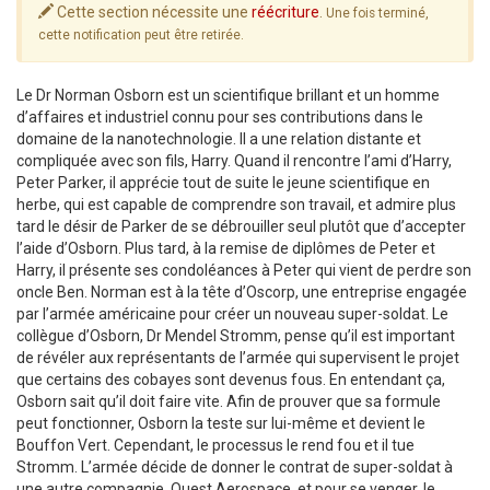
Cette section nécessite une
réécriture
.
Une fois terminé,
cette notification peut être retirée.
Le Dr Norman Osborn est un scientifique brillant et un homme
d’affaires et industriel connu pour ses contributions dans le
domaine de la nanotechnologie. Il a une relation distante et
compliquée avec son fils, Harry. Quand il rencontre l’ami d’Harry,
Peter Parker, il apprécie tout de suite le jeune scientifique en
herbe, qui est capable de comprendre son travail, et admire plus
tard le désir de Parker de se débrouiller seul plutôt que d’accepter
l’aide d’Osborn. Plus tard, à la remise de diplômes de Peter et
Harry, il présente ses condoléances à Peter qui vient de perdre son
oncle Ben. Norman est à la tête d’Oscorp, une entreprise engagée
par l’armée américaine pour créer un nouveau super-soldat. Le
collègue d’Osborn, Dr Mendel Stromm, pense qu’il est important
de révéler aux représentants de l’armée qui supervisent le projet
que certains des cobayes sont devenus fous. En entendant ça,
Osborn sait qu’il doit faire vite. Afin de prouver que sa formule
peut fonctionner, Osborn la teste sur lui-même et devient le
Bouffon Vert. Cependant, le processus le rend fou et il tue
Stromm. L’armée décide de donner le contrat de super-soldat à
une autre compagnie, Quest Aerospace, et pour se venger, le