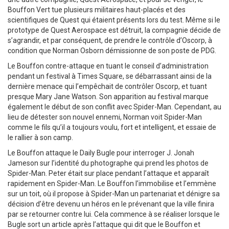
Bouffon Vert tue plusieurs militaires haut-placés et des
scientifiques de Quest qui étaient présents lors du test. Même si le
prototype de Quest Aerospace est détruit, la compagnie décide de
s’agrandir, et par conséquent, de prendre le contrôle d’Oscorp, à
condition que Norman Osborn démissionne de son poste de PDG.
Le Bouffon contre-attaque en tuant le conseil d’administration
pendant un festival à Times Square, se débarrassant ainsi de la
dernière menace qui l’empêchait de contrôler Oscorp, et tuant
presque Mary Jane Watson. Son apparition au festival marque
également le début de son conflit avec Spider-Man. Cependant, au
lieu de détester son nouvel ennemi, Norman voit Spider-Man
comme le fils qu’il a toujours voulu, fort et intelligent, et essaie de
le rallier à son camp.
Le Bouffon attaque le Daily Bugle pour interroger J. Jonah
Jameson sur l’identité du photographe qui prend les photos de
Spider-Man. Peter était sur place pendant l’attaque et apparaît
rapidement en Spider-Man. Le Bouffon l’immobilise et l’emmène
sur un toit, où il propose à Spider-Man un partenariat et dénigre sa
décision d’être devenu un héros en le prévenant que la ville finira
par se retourner contre lui. Cela commence à se réaliser lorsque le
Bugle sort un article après l’attaque qui dit que le Bouffon et