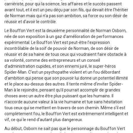
carriériste, pour qui la science, les affaires et le succès passent
avant tout, et il est un peu déçu par son fils, qui devait être l’héritier
de Norman mais qui n’a pas son ambition, sa force ou son désir de
réussir et d’avoir le contrôle.
Le Bouffon Vert est la deuxième personnalité de Norman Osborn,
née de son exposition à un gaz d’amélioration de performances
expérimental. Le Bouffon Vert est peut-être l’expression
incontrôlable de la soif de pouvoir de Norman, de son désir de
réussir et de sa haine de tous ceux qui voudraient faire obstacle à
sa volonté, comme des entrepreneurs et un conseil
d’administration cupides, et son ennemi juré, le super-héros
Spider-Man. C’est un psychopathe violent et un fou débordant
d’ambition qui pense que son pouvoir lui donne un potentiel illimité
et le place au-dessus des autres. Il tente même d’inviter Spider-
Man à le rejoindre, pensant qu’il pourrait accomplir de grandes
choses avec un autre être plus puissant que les humains. Il
n’accorde aucune valeur à la vie humaine et tue sans hésitation
tous ceux qui se mettent en travers de son chemin. Même s’il est
complètement fou, le Bouffon Vert est extrêmement intelligent et
vif, ce qui le rend d’autant plus dangereux.
Au début, Osborn ne sait pas que le personnage du Bouffon Vert