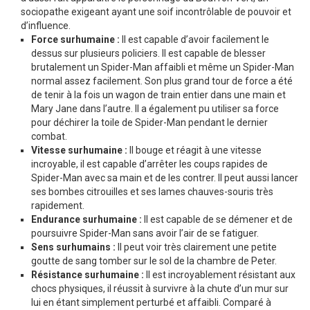
sociopathe exigeant ayant une soif incontrôlable de pouvoir et
d’influence.
Force surhumaine :
Il est capable d’avoir facilement le
dessus sur plusieurs policiers. Il est capable de blesser
brutalement un Spider-Man affaibli et même un Spider-Man
normal assez facilement. Son plus grand tour de force a été
de tenir à la fois un wagon de train entier dans une main et
Mary Jane dans l’autre. Il a également pu utiliser sa force
pour déchirer la toile de Spider-Man pendant le dernier
combat.
Vitesse surhumaine :
Il bouge et réagit à une vitesse
incroyable, il est capable d’arrêter les coups rapides de
Spider-Man avec sa main et de les contrer. Il peut aussi lancer
ses bombes citrouilles et ses lames chauves-souris très
rapidement.
Endurance surhumaine :
Il est capable de se démener et de
poursuivre Spider-Man sans avoir l’air de se fatiguer.
Sens surhumains :
Il peut voir très clairement une petite
goutte de sang tomber sur le sol de la chambre de Peter.
Résistance surhumaine :
Il est incroyablement résistant aux
chocs physiques, il réussit à survivre à la chute d’un mur sur
lui en étant simplement perturbé et affaibli. Comparé à