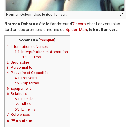
Norman Osborn alias le Bouffon vert
Norman Osborn
a été le fondateur d'
Oscorp
et est devenu plus
tard un des premiers ennemis de
Spider-Man
,
le Bouffon vert
.
Sommaire
[
masquer
]
1
Informations diverses
1.1
Interprétation et Apparition
1.1.1
Films
2
Biographie
3
Personnalité
4
Pouvoirs et Capacités
4.1
Pouvoirs
4.2
Capacités
5
Équipement
6
Relations
6.1
Famille
6.2
Alliés
6.3
Ennemis
7
Références
8
Boutique