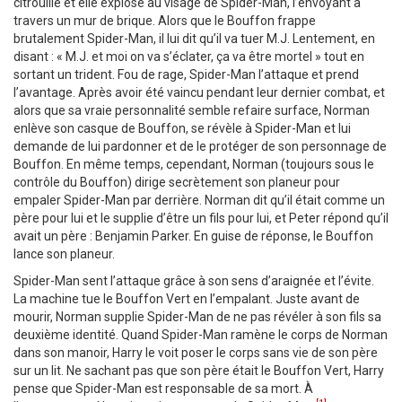
citrouille et elle explose au visage de Spider-Man, l’envoyant à
travers un mur de brique. Alors que le Bouffon frappe
brutalement Spider-Man, il lui dit qu’il va tuer M.J. Lentement, en
disant : « M.J. et moi on va s’éclater, ça va être mortel » tout en
sortant un trident. Fou de rage, Spider-Man l’attaque et prend
l’avantage. Après avoir été vaincu pendant leur dernier combat, et
alors que sa vraie personnalité semble refaire surface, Norman
enlève son casque de Bouffon, se révèle à Spider-Man et lui
demande de lui pardonner et de le protéger de son personnage de
Bouffon. En même temps, cependant, Norman (toujours sous le
contrôle du Bouffon) dirige secrètement son planeur pour
empaler Spider-Man par derrière. Norman dit qu’il était comme un
père pour lui et le supplie d’être un fils pour lui, et Peter répond qu’il
avait un père : Benjamin Parker. En guise de réponse, le Bouffon
lance son planeur.
Spider-Man sent l’attaque grâce à son sens d’araignée et l’évite.
La machine tue le Bouffon Vert en l’empalant. Juste avant de
mourir, Norman supplie Spider-Man de ne pas révéler à son fils sa
deuxième identité. Quand Spider-Man ramène le corps de Norman
dans son manoir, Harry le voit poser le corps sans vie de son père
sur un lit. Ne sachant pas que son père était le Bouffon Vert, Harry
pense que Spider-Man est responsable de sa mort. À