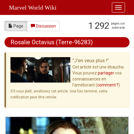
Marvel World Wiki
Toggle
navigati
1 292
pages sur
Page
Discussion
notre wiki
Rosalie Octavius (Terre-96283)
Aller à :
navigation
,
rechercher
"J'en veux plus !"
Cet article est une ébauche.
Vous pouvez
partager
vos
connaissances en
l’améliorant (
comment ?
).
S'il vous plaît, améliorez cet article. Une fois terminé, cette
notification peut être retirée.