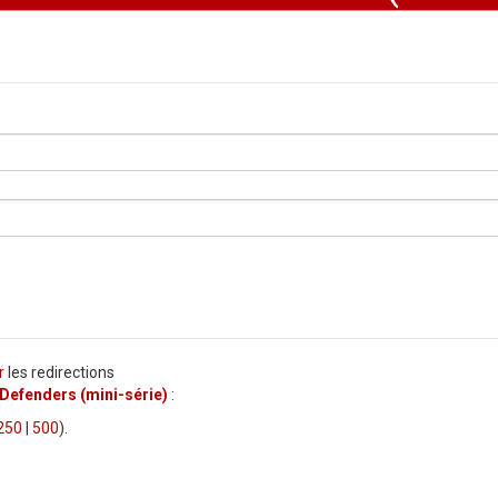
r
les redirections
Defenders (mini-série)
:
250
|
500
).