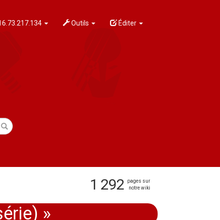
6.73.217.134
Outils
Éditer
1 292
pages sur
notre wiki
érie) »