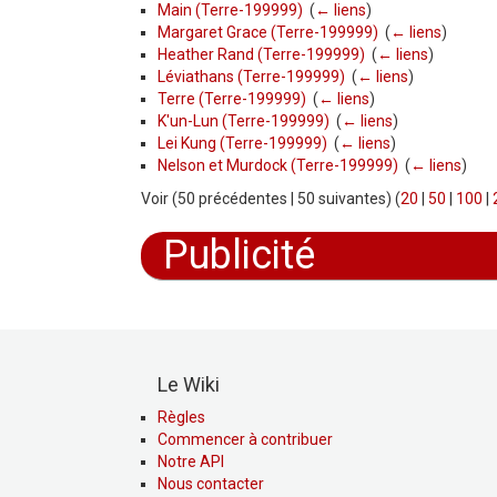
Main (Terre-199999)
‎
(
← liens
)
Margaret Grace (Terre-199999)
‎
(
← liens
)
Heather Rand (Terre-199999)
‎
(
← liens
)
Léviathans (Terre-199999)
‎
(
← liens
)
Terre (Terre-199999)
‎
(
← liens
)
K'un-Lun (Terre-199999)
‎
(
← liens
)
Lei Kung (Terre-199999)
‎
(
← liens
)
Nelson et Murdock (Terre-199999)
‎
(
← liens
)
Voir (50 précédentes | 50 suivantes) (
20
|
50
|
100
|
Publicité
Le Wiki
Règles
Commencer à contribuer
Notre API
Nous contacter