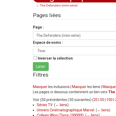
←
The Defenders (mini-série)
Aller à :
navigation
,
rechercher
Pages liées
Page :
Espace de noms :
Inverser la sélection
Filtres
Masquer
les inclusions |
Masquer
les liens |
Masque
Les pages ci-dessous contiennent un lien vers
The 
Voir (50 précédentes | 50 suivantes) (
20
|
50
|
100
|
Séries TV
‎
(
← liens
)
Univers Cinématographique Marvel
‎
(
← liens
)
Colleen Wing (Terre-199999)
‎
(
← liens
)