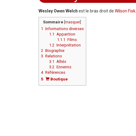
Aller à :
navigation
,
rechercher
Wesley Owen Welch
est le bras droit de
Wilson Fisk
Sommaire
[
masquer
]
1
Informations diverses
1.1
Apparition
1.1.1
Films
1.2
Interprétation
2
Biographie
3
Relations
3.1
Alliés
3.2
Ennemis
4
Références
5
Boutique