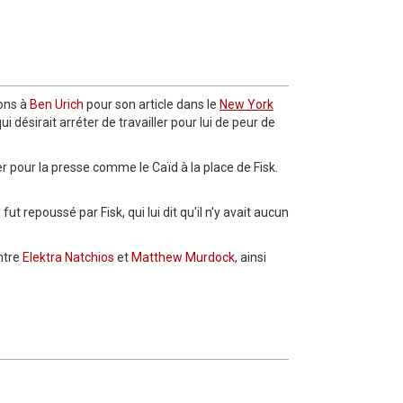
ions à
Ben Urich
pour son article dans le
New York
i désirait arréter de travailler pour lui de peur de
er pour la presse comme le Caïd à la place de Fisk.
fut repoussé par Fisk, qui lui dit qu'il n'y avait aucun
entre
Elektra Natchios
et
Matthew Murdock
, ainsi