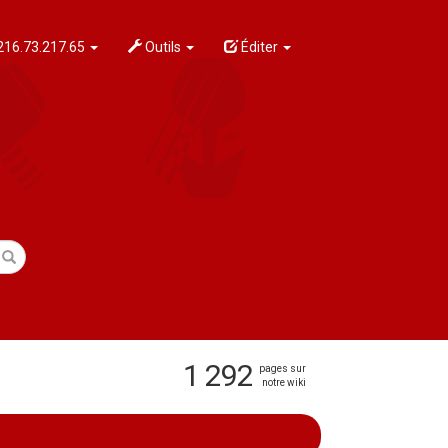
216.73.217.65
Outils
Éditer
1 292
pages sur
notre wiki