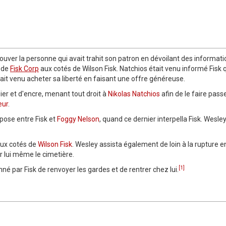
rouver la personne qui avait trahit son patron en dévoilant des informat
 de
Fisk Corp
aux cotés de Wilson Fisk. Natchios était venu informé Fisk qu
tait venu acheter sa liberté en faisant une offre généreuse.
ier et d'encre, menant tout droit à
Nikolas Natchios
afin de le faire pass
eur
.
rpose entre Fisk et
Foggy Nelson
, quand ce dernier interpella Fisk. Wesley 
ux cotés de
Wilson Fisk
. Wesley assista également de loin à la rupture 
r lui même le cimetière.
[1]
né par Fisk de renvoyer les gardes et de rentrer chez lui.