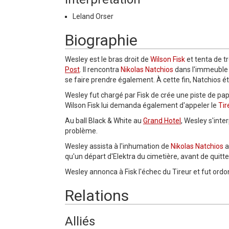
Leland Orser
Biographie
Wesley est le bras droit de
Wilson Fisk
et tenta de t
Post
. Il rencontra
Nikolas Natchios
dans l'immeuble
se faire prendre également. À cette fin, Natchios é
Wesley fut chargé par Fisk de crée une piste de pap
Wilson Fisk lui demanda également d'appeler le
Tir
Au ball Black & White au
Grand Hotel
, Wesley s'inte
problème.
Wesley assista à l'inhumation de
Nikolas Natchios
a
qu'un départ d'Elektra du cimetière, avant de quitte
Wesley annonca à Fisk l'échec du Tireur et fut ordon
Relations
Alliés