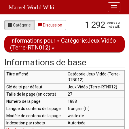
Marvel World Wiki
Toggle
navigati
1 292
pages sur
Catégorie
Discussion
notre wiki
Informations pour « Catégorie:Jeux Vidéo
(Terre-RTN012) »
Aller à :
navigation
,
rechercher
Informations de base
Titre affiché
Catégorie:Jeux Vidéo (Terre-
RTN012)
Clé de tri par défaut
Jeux Vidéo (Terre-RTN012)
Taille de la page (en octets)
27
Numéro de la page
1888
Langue du contenu de la page
français (fr)
Modèle de contenu de la page
wikitexte
Indexation par robots
Autorisée