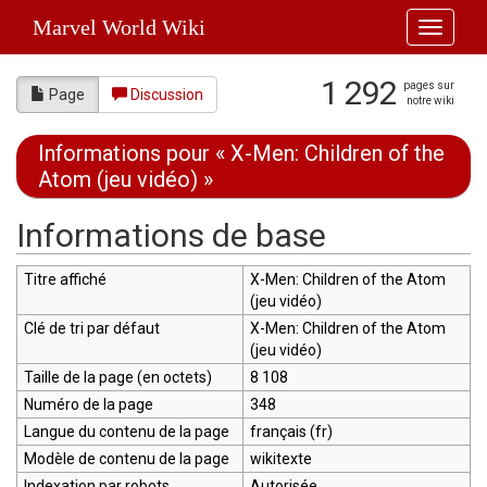
Marvel World Wiki
Toggle
navigati
1 292
pages sur
Page
Discussion
notre wiki
Informations pour « X-Men: Children of the
Atom (jeu vidéo) »
Aller à :
navigation
,
rechercher
Informations de base
Titre affiché
X-Men: Children of the Atom
(jeu vidéo)
Clé de tri par défaut
X-Men: Children of the Atom
(jeu vidéo)
Taille de la page (en octets)
8 108
Numéro de la page
348
Langue du contenu de la page
français (fr)
Modèle de contenu de la page
wikitexte
Indexation par robots
Autorisée