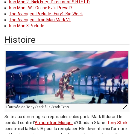
Iron Man 2 : Nick Fury : Director of S.H.I.E.L.D.
Iron Man : Will Online Evils Prevail?
The Avengers Prelude : Fury's Big Week
The Avengers : Iron Man Mark VII
Iron Man 3 Prelude
Histoire
L'arrivée de Tony Stark à la Stark Expo
Suite aux dommages irréparables subis par la Mark III durant le
combat contre l’
Armure Iron Monger
d’Obadiah Stane.
Tony Stark
construisit la Mark IV pour la remplacer. Elle devient ainsi l'armure