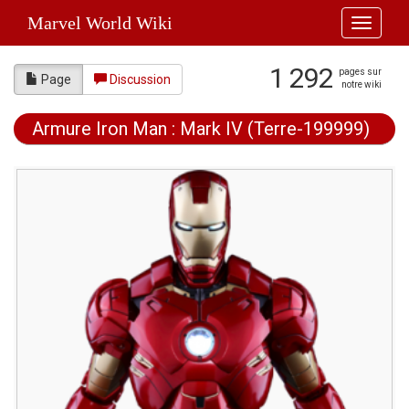
Marvel World Wiki
Toggle
navigati
1 292
pages sur
Page
Discussion
notre wiki
Armure Iron Man : Mark IV (Terre-199999)
Aller à :
navigation
,
rechercher