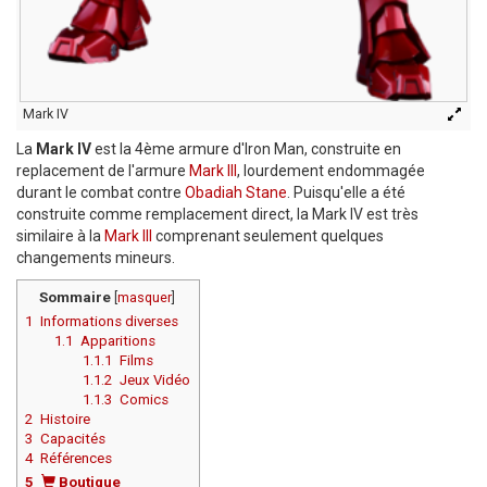
Mark IV
La
Mark IV
est la 4ème armure d'Iron Man, construite en
replacement de l'armure
Mark III
, lourdement endommagée
durant le combat contre
Obadiah Stane
. Puisqu'elle a été
construite comme remplacement direct, la Mark IV est très
similaire à la
Mark III
comprenant seulement quelques
changements mineurs.
Sommaire
[
masquer
]
1
Informations diverses
1.1
Apparitions
1.1.1
Films
1.1.2
Jeux Vidéo
1.1.3
Comics
2
Histoire
3
Capacités
4
Références
5
Boutique