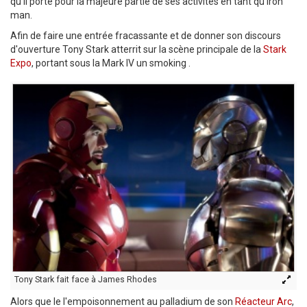
qu'il porte pour la majeure partie de ses activités en tant qu'Iron
man.
Afin de faire une entrée fracassante et de donner son discours
d'ouverture Tony Stark atterrit sur la scène principale de la
Stark
Expo
, portant sous la Mark IV un smoking .
Tony Stark fait face à James Rhodes
Alors que le l'empoisonnement au palladium de son
Réacteur Arc
,