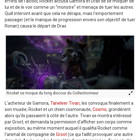
effets de l'alcool, Rocket accusa Gamora et Drax de se moquer de
lui et de le voir comme un “monstre” et menaça de tuer les autres.
Quill intervint avant que cela ne dérape, mais l'emportement
passager (et le manque de progression envers son objectif de tuer
Ronan) causa le départ de Drax.
Rocket se moque du long discour du Collectionneur
L'acheteur de Gamora,
Taneleer Tivan
, les convoqua finalement a
son musée; Rocket et un chien cosmonaute,
Cosmo
, grondèrent
alors qu'ils passaient à côté de l'autre. Tivan se montra intéressé
par Groot, et demanda la permission d'afficher son corps comme
exposition, au même moment auquel il qualifia Rocket comme
l'animal de compagnie de
Groot
(ce qui faillit provoquer une autre