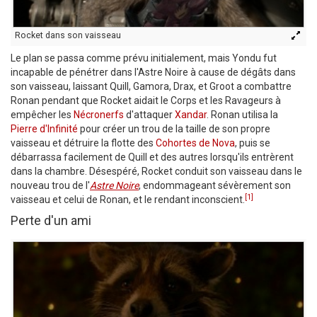
Rocket dans son vaisseau
Le plan se passa comme prévu initialement, mais Yondu fut
incapable de pénétrer dans l'Astre Noire à cause de dégâts dans
son vaisseau, laissant Quill, Gamora, Drax, et Groot a combattre
Ronan pendant que Rocket aidait le Corps et les Ravageurs à
empêcher les
Nécronerfs
d'attaquer
Xandar
. Ronan utilisa la
Pierre d'Infinité
pour créer un trou de la taille de son propre
vaisseau et détruire la flotte des
Cohortes de Nova
, puis se
débarrassa facilement de Quill et des autres lorsqu'ils entrèrent
dans la chambre. Désespéré, Rocket conduit son vaisseau dans le
nouveau trou de l'
Astre Noire
, endommageant sévèrement son
[1]
vaisseau et celui de Ronan, et le rendant inconscient.
Perte d'un ami