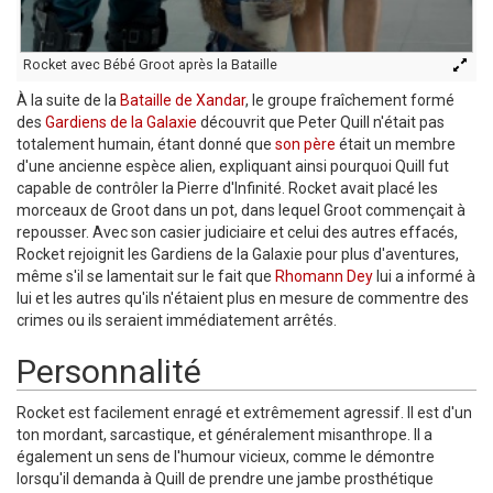
Rocket avec Bébé Groot après la Bataille
À la suite de la
Bataille de Xandar
, le groupe fraîchement formé
des
Gardiens de la Galaxie
découvrit que Peter Quill n'était pas
totalement humain, étant donné que
son père
était un membre
d'une ancienne espèce alien, expliquant ainsi pourquoi Quill fut
capable de contrôler la Pierre d'Infinité. Rocket avait placé les
morceaux de Groot dans un pot, dans lequel Groot commençait à
repousser. Avec son casier judiciaire et celui des autres effacés,
Rocket rejoignit les Gardiens de la Galaxie pour plus d'aventures,
même s'il se lamentait sur le fait que
Rhomann Dey
lui a informé à
lui et les autres qu'ils n'étaient plus en mesure de commentre des
crimes ou ils seraient immédiatement arrêtés.
Personnalité
Rocket est facilement enragé et extrêmement agressif. Il est d'un
ton mordant, sarcastique, et généralement misanthrope. Il a
également un sens de l'humour vicieux, comme le démontre
lorsqu'il demanda à Quill de prendre une jambe prosthétique