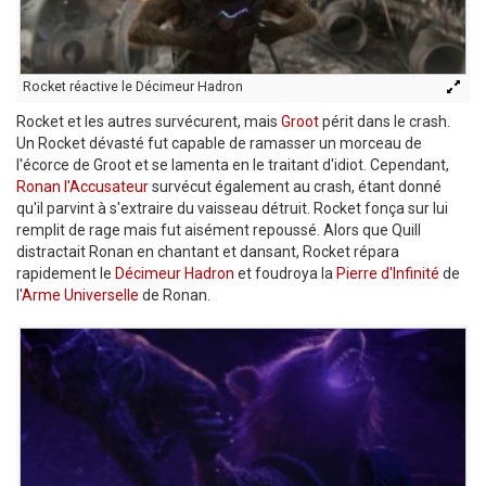
Rocket réactive le Décimeur Hadron
Rocket et les autres survécurent, mais
Groot
périt dans le crash.
Un Rocket dévasté fut capable de ramasser un morceau de
l'écorce de Groot et se lamenta en le traitant d'idiot. Cependant,
Ronan l'Accusateur
survécut également au crash, étant donné
qu'il parvint à s'extraire du vaisseau détruit. Rocket fonça sur lui
remplit de rage mais fut aisément repoussé. Alors que Quill
distractait Ronan en chantant et dansant, Rocket répara
rapidement le
Décimeur Hadron
et foudroya la
Pierre d'Infinité
de
l'
Arme Universelle
de Ronan.