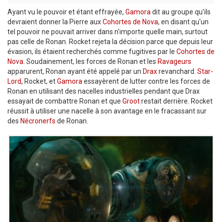
Ayant vu le pouvoir et étant effrayée,
Gamora
dit au groupe qu'ils
devraient donner la Pierre aux
Cohortes de Nova
, en disant qu'un
tel pouvoir ne pouvait arriver dans n'importe quelle main, surtout
pas celle de Ronan. Rocket rejeta la décision parce que depuis leur
évasion, ils étaient recherchés comme fugitives par le
Cohortes de
Nova
. Soudainement, les forces de Ronan et les
Ravageurs
apparurent, Ronan ayant été appelé par un
Drax
revanchard.
Star-
Lord
, Rocket, et
Gamora
essayèrent de lutter contre les forces de
Ronan en utilisant des nacelles industrielles pendant que Drax
essayait de combattre Ronan et que
Groot
restait derrière. Rocket
réussit à utiliser une nacelle à son avantage en le fracassant sur
des
Nécronerfs
de Ronan.