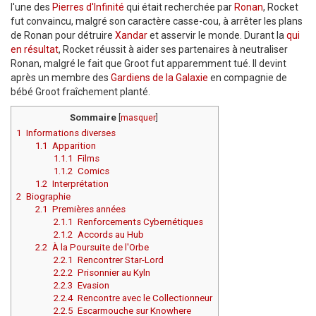
l'une des
Pierres d'Infinité
qui était recherchée par
Ronan
, Rocket
fut convaincu, malgré son caractère casse-cou, à arrêter les plans
de Ronan pour détruire
Xandar
et asservir le monde. Durant la
qui
en résultat
, Rocket réussit à aider ses partenaires à neutraliser
Ronan, malgré le fait que Groot fut apparemment tué. Il devint
après un membre des
Gardiens de la Galaxie
en compagnie de
bébé Groot fraîchement planté.
Sommaire
[
masquer
]
1
Informations diverses
1.1
Apparition
1.1.1
Films
1.1.2
Comics
1.2
Interprétation
2
Biographie
2.1
Premières années
2.1.1
Renforcements Cybernétiques
2.1.2
Accords au Hub
2.2
À la Poursuite de l'Orbe
2.2.1
Rencontrer Star-Lord
2.2.2
Prisonnier au Kyln
2.2.3
Evasion
2.2.4
Rencontre avec le Collectionneur
2.2.5
Escarmouche sur Knowhere