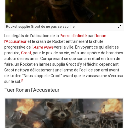
Rocket supplie Groot de ne pas se sacrifier
Les dégâts de l'utilisation de la
Pierre d'Infinité
par
Ronan
l'Accusateur
et le crash de Rocket entraînèrent la chute
progressive de l'
Astre Noire
vers la ville. En voyant ce qui allait se
produire,
Groot
, pour le prix de sa vie, créa une sphère de branches
autour de ses amis. Comprenant ce que son ami était en train de
faire, un Rocket en larmes supplia Groot d'y réfléchir, cependant
Groot nettoya délicatement une larme de l'oeil de son ami avant
de lui dire “Nous s'appelle Groot” avant que le vaisseau ne s'écrasa
[1]
sur le sol.
Tuer Ronan l'Accusateur