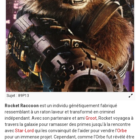
Sujet : 89P13
Rocket Raccoon
est un individu génétiquement fabriqué
ressemblant à un raton laveur et transformé en criminel
indépendant. Avec son partenaire et ami
Groot
, Rocket voyagea à
travers la galaxie pour ramasser des primes jusqu'à la rencontre
avec
Star-Lord
qui les convainquit de l'aider pour vendre l'
Orbe
pour un immense projet. Cependant, comme l'Orbe fut révélé être