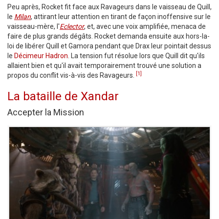
Peu après, Rocket fit face aux Ravageurs dans le vaisseau de Quill,
le
Milan
, attirant leur attention en tirant de façon inoffensive sur le
vaisseau-mère, l'
Eclector
, et, avec une voix amplifiée, menaca de
faire de plus grands dégâts. Rocket demanda ensuite aux hors-la-
loi de libérer Quill et Gamora pendant que Drax leur pointait dessus
le
Décimeur Hadron
. La tension fut résolue lors que Quill dit qu'ils
allaient bien et qu'il avait temporairement trouvé une solution a
[1]
propos du conflit vis-à-vis des Ravageurs.
La bataille de Xandar
Accepter la Mission