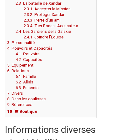
2.3
La bataille de Xandar
2.3.1
Accepter la Mission
2.3.2
Protéger Xandar
2.3.3
Perte d'un ami
2.3.4
Tuer Ronan l'Accusateur
2.4
Les Gardiens de la Galaxie
2.4.1
Joindre l'Equipe
3
Personnalité
4
Pouvoirs et Capacités
4.1
Pouvoirs
4.2
Capacités
5
Equipement
6
Relations
6.1
Famille
6.2
Alliés
6.3
Ennemis
7
Divers
8
Dans les coulisses
9
Références
10
Boutique
Informations diverses