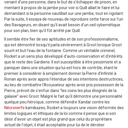
venant d'une personne, dans le but de s'échapper de prison, en
mentant à propos de la jambe pour voir si Quill allait le faire et lui
demandant si la personne sautillait sur une jambe, tout en rigolant.
Par la suite, il essaya de nouveau de reproduire cette farce sur l'un
des Ravageurs, en disant qu'il avait besoin d'un oeil cybernétique
pour son plan, bien qu'il fût arrêté par Quill.
Il semble être fier de ses aptitudes et de son professionnalisme,
qui est démontré lorsqu'il parla sévèrement à Groot lorsque Groot
sourit et but l'eau de la fontaine. Comme un véritable criminel,
Rocket a un sens plus développé d'auto-conservation et d'intérêts
que le reste des Gardiens. Il est susceptible à être pessimiste et a
paniquer dans une situation qui lui est hors de contrôle, étant le
premier à considérer à simplement donner la Pierre d'Infinité à
Ronan après avoir appris l'étendue de ses intentions destructrices,
au lieu de combattre l'Accusateur après avoir pris possession de la
Pierre, prévoit de s'enfuir dans “les coins les plus éloignés de la
galaxie” avec Groot. Malgré le fait qu'il démontre une personnalité
quelque peu héroïque, comme défendre Xandar contre les
Nécronerfs
kamikazes, Rocket a toujours une vision déformée des
limites logiques et éthiques de la loi comme il pense que si son
désir d'avoir un objet est plus grand que celui du propriétaire
actuel de l'objet, il était acceptable pour lui de le dérober.