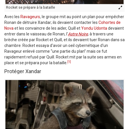
Rocket se prépare à la bataille
Avec les
Ravageurs
, le groupe mit au point un plan pour empêcher
Ronan de détruire Xandar; ils devaient contacter les
Cohortes de
Nova
et les convaincre de les aider, Quill et
Yondu Udonta
devaient
entrer dans le vaisseau de Ronan, l'
Astre Noire
, à travers une
brèche créée par Rocket et Quill, et ils devaient tuer Ronan dans sa
chambre. Rocket essaya d'avoir un oeil cybernétique d'un
Ravageur enlevé comme “une partie du plan” mais ce fut
rapidement refusé par Quill. Rocket mit par la suite ses armes en
[1]
place et se prépara pour la bataille.
Protéger Xandar