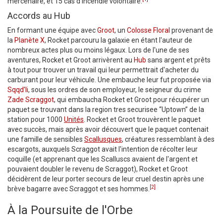
mercenaire, et 15 cas d'incendie volontaire.
Accords au Hub
En formant une équipe avec
Groot
, un
Colosse Floral
provenant de
la
Planète X
, Rocket parcouru la galaxie en étant l'auteur de
nombreux actes plus ou moins légaux. Lors de l'une de ses
aventures, Rocket et Groot arrivèrent au
Hub
sans argent et prêts
à tout pour trouver un travail qui leur permettrait d'acheter du
carburant pour leur véhicule. Une embauche leur fut proposée via
Sqqd'li
, sous les ordres de son employeur, le seigneur du crime
Zade Scraggot
, qui embaucha Rocket et Groot pour récupérer un
paquet se trouvant dans la region tres securisee “Uptown” de la
station pour 1000
Unités
. Rocket et Groot trouvèrent le paquet
avec succès, mais après avoir découvert que le paquet contenait
une famille de sensibles
Scallusques
, créatures ressemblant à des
escargots, auxquels Scraggot avait l'intention de récolter leur
coquille (et apprenant que les Scalluscs avaient de l'argent et
pouvaient doubler le revenu de Scraggot), Rocket et Groot
décidèrent de leur porter secours de leur cruel destin après une
[2]
brève bagarre avec Scraggot et ses hommes.
À la Poursuite de l'Orbe