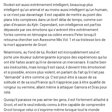
Rocket est aussi extrêmement intelligent, beaucoup plus
intelligent qu'un animal et au moins aussi intelligent qu'un humain,
si ce n'est pas davantage. Il est capable de mettre au point des
plans très complexes dans un bref délai de temps, comme son
plan d'évasion du Kyln. Cependant, son intelligence est parfois
dépassée par ses émotions qui s'avèrent être extrêmement
fortes comme en témoigne sa colère envers Peter lorsqu'il
retourna chercher son Awesome Mix Vol. 1 et sa tristesse lors de
la mort apparente de Groot.
Néanmoins, au fond de lui, Rocket est incroyablement seul et
porte une douleur submergeante à propos des expériences qui lui
ont été faites avant qu'il ne devienne un mercenaire. Il cache bien
ses insécurités, mais lorsqu'il est saoul, il devient très émotionnel
et si possible, encore plus violent, en parlant du fait qu'il n'ait pas
“demandé” à être comme ça. C'est peut-être à cause de sa
solitude et de sa souffrance qu'il n'apprécie pas à être qualifié de
rongeur ou vermine, allant même à attaquer Gamora et Drax pour
cela.
Quoiqu'il paraisse ne pas aimer les gens, il est fortement attaché à
Groot, et est le seul individu connu à être capable de comprendre
Groot lorsque celui-ci s'exprime même lorsque tout le monde