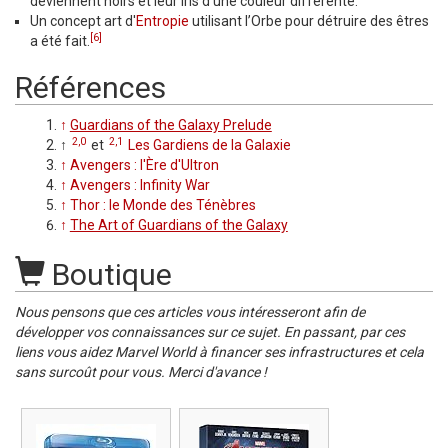
deviennent noirs et leur iris d'une couleur différente.
Un concept art d'
Entropie
utilisant l’Orbe pour détruire des êtres
[6]
a été fait.
Références
↑
Guardians of the Galaxy Prelude
2,0
2,1
↑
et
Les Gardiens de la Galaxie
↑
Avengers : l'Ère d'Ultron
↑
Avengers : Infinity War
↑
Thor : le Monde des Ténèbres
↑
The Art of Guardians of the Galaxy
Boutique
Nous pensons que ces articles vous intéresseront afin de
développer vos connaissances sur ce sujet. En passant, par ces
liens vous aidez Marvel World à financer ses infrastructures et cela
sans surcoût pour vous. Merci d'avance !