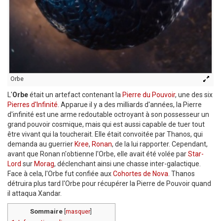
Orbe
L'
Orbe
était un artefact contenant la
Pierre du Pouvoir
, une des six
Pierres d'Infinité
. Apparue il y a des milliards d'années, la Pierre
d'infinité est une arme redoutable octroyant à son possesseur un
grand pouvoir cosmique, mais qui est aussi capable de tuer tout
être vivant qui la toucherait. Elle était convoitée par Thanos, qui
demanda au guerrier
Kree
,
Ronan
, de la lui rapporter. Cependant,
avant que Ronan n'obtienne l'Orbe, elle avait été volée par
Star-
Lord
sur
Morag
, déclenchant ainsi une chasse inter-galactique.
Face à cela, l'Orbe fut confiée aux
Cohortes de Nova
. Thanos
détruira plus tard l'Orbe pour récupérer la Pierre de Pouvoir quand
il attaqua Xandar.
Sommaire
[
masquer
]