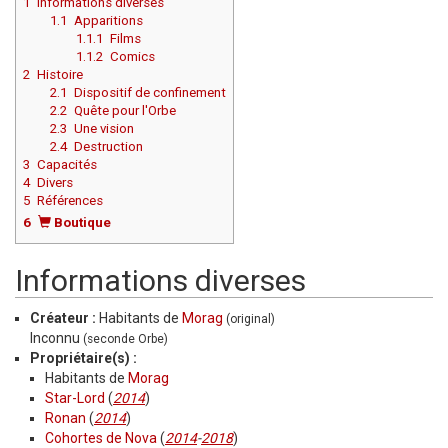
1
Informations diverses
1.1
Apparitions
1.1.1
Films
1.1.2
Comics
2
Histoire
2.1
Dispositif de confinement
2.2
Quête pour l'Orbe
2.3
Une vision
2.4
Destruction
3
Capacités
4
Divers
5
Références
6
Boutique
Informations diverses
Créateur :
Habitants de
Morag
(original)
Inconnu
(seconde Orbe)
Propriétaire(s) :
Habitants de
Morag
Star-Lord
(
2014
)
Ronan
(
2014
)
Cohortes de Nova
(
2014
-
2018
)