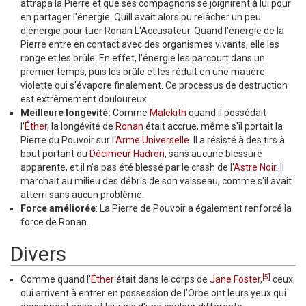
attrapa la Pierre et que ses compagnons se joignirent à lui pour
en partager l'énergie. Quill avait alors pu relâcher un peu
d'énergie pour tuer Ronan L'Accusateur. Quand l'énergie de la
Pierre entre en contact avec des organismes vivants, elle les
ronge et les brûle. En effet, l'énergie les parcourt dans un
premier temps, puis les brûle et les réduit en une matière
violette qui s'évapore finalement. Ce processus de destruction
est extrêmement douloureux.
Meilleure longévité:
Comme
Malekith
quand il possédait
l'
Éther
, la longévité de
Ronan
était accrue, même s'il portait la
Pierre du Pouvoir sur l'
Arme Universelle
. Il a résisté à des tirs à
bout portant du
Décimeur Hadron
, sans aucune blessure
apparente, et il n'a pas été blessé par le crash de l'
Astre Noir
. Il
marchait au milieu des débris de son vaisseau, comme s'il avait
atterri sans aucun problème.
Force améliorée
: La Pierre de Pouvoir a également renforcé la
force de Ronan.
Divers
[5]
Comme quand l'
Éther
était dans le corps de
Jane Foster
,
ceux
qui arrivent à entrer en possession de l'Orbe ont leurs yeux qui