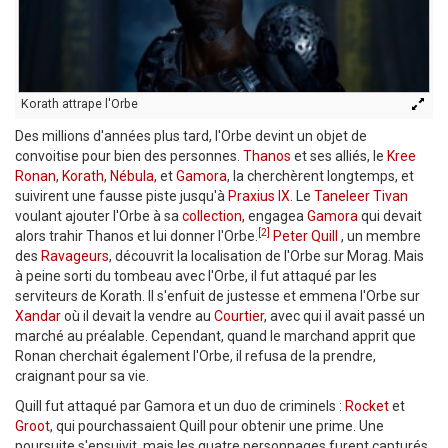
Korath attrape l'Orbe
Des millions d'années plus tard, l'Orbe devint un objet de
convoitise pour bien des personnes.
Thanos
et ses alliés, le
Kree
Ronan
,
Korath
,
Nébula
, et
Gamora
, la cherchèrent longtemps, et
suivirent une fausse piste jusqu'à
Praxius IX
. Le
Taneleer Tivan
voulant ajouter l'Orbe à sa
collection
, engagea
Gamora
qui devait
[2]
alors trahir Thanos et lui donner l'Orbe.
Peter Quill
, un membre
des
Ravageurs
, découvrit la localisation de l'Orbe sur Morag. Mais
à peine sorti du tombeau avec l'Orbe, il fut attaqué par les
serviteurs de Korath. Il s'enfuit de justesse et emmena l'Orbe sur
Xandar
où il devait la vendre au
Courtier
, avec qui il avait passé un
marché au préalable. Cependant, quand le marchand apprit que
Ronan cherchait également l'Orbe, il refusa de la prendre,
craignant pour sa vie.
Quill fut attaqué par Gamora et un duo de criminels :
Rocket
et
Groot
, qui pourchassaient Quill pour obtenir une prime. Une
poursuite s'ensuivit, mais les quatre personnages furent capturés