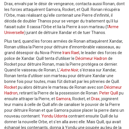
Drax, envahi par le désir de vengeance, contacta aussi Ronan, dont
les forces attaquèrent Gamora, Rocket, et Quill. Ronan récupéra
l'Orbe, mais réalisant qu'elle contenait une Pierre d'infinité, il
décida de doubler Thanos pour se venger du traitement qu'il lui
faisait subir. Il cassa l'Orbe et lia la Pierre à son marteau (l'
Arme
Universelle
) jurant de détruire Xandar et de tuer Thanos.
Plus tard, quand les forces armées de Ronan attaquèrent Xandar,
Ronan utilisa la Pierre pour détruire d’innombrable vaisseaux, au
grand désespoir du Nova-Prime
Irani Rael
, le leader des forces de
police de Xandar. Quill tenta d'utiliser le
Décimeur Hadron
de
Rocket pour détruire Ronan, mais la Pierre protégea ce dernier.
Quand le vaisseau de Ronan, L'
Astre Noir
, s'écrasa sur Xandar,
Ronan tenta d'utiliser son marteau pour détruire Xandar une
bonne fois pour toutes, mais fût distrait par les pitreries de Quill.
Rocket
pu alors détruire le marteau de Ronan avec son
Décimeur
Hadron
, retirant la Pierre de la possession de Ronan.
Peter Quill
pu
ensuite attraper la Pierre, et
Gamora
, Rocket, et
Drax
, joignirent
leur mains à celle de Quill afin de canaliser le pouvoir de la Pierre
pour détruire Ronan et que Gamora puisse placer la pierre dans un
nouveau contenant.
Yondu Udonta
contraint ensuite Quill de lui
donner la nouvelle Orbe, et s'en alla avec elle. Mais Quill, qui avait
échangé les contenants, donna à Yondu une poupée au lieu de la