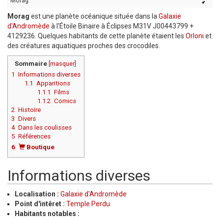
Morag
Morag
est une planète océanique située dans la
Galaxie
d'Andromède
à l'Étoile Binaire à Éclipses M31V J00443799 +
4129236. Quelques habitants de cette planète étaient les
Orloni
et
des créatures aquatiques proches des crocodiles.
Sommaire
[
masquer
]
1
Informations diverses
1.1
Apparitions
1.1.1
Films
1.1.2
Comics
2
Histoire
3
Divers
4
Dans les coulisses
5
Références
6
Boutique
Informations diverses
Localisation :
Galaxie d'Andromède
Point d'intêret :
Temple Perdu
Habitants notables :