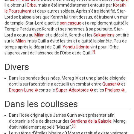
Il a obtenu l'
Orbe
, mais a été immédiatement entouré par
Korath
le Poursuivant
et deux autres soldats. Après s'être identifié, Star-
Lord se baissa alors que Korath lui tirait dessus, détruisant un mur
de temple. Star-Lord a activé
son casque
et a rapidement quitté le
Temple Perdu avec Korath et ses hommes à sa poursuite. Star-
Lord a couru au
Milan
et a décollé. Korath et les
Sakaariens
ont tiré
sur le
Milan
, mais Quill a évité les tirs et a quitté la planète. Peu de
temps après le départ de Quill,
Yondu Udonta
vint pour l'Orbe,
[2]
s'apercevant de l'absence de l'Orbe et de Quill.
Divers
Dans les bandes dessinées, Morag IV est une planète éloignée
dont la surface stérile a accueilli un combat entre
Quasar
et
Dragon-Lune
contre le
Super-Adaptoïde
et les
Phalanx
.
Dans les coulisses
Dans l'idée original que James Gunn avait présenter afin
d'obtenir le rôle de directeur des
Gardiens de la Galaxie
, Morag
[3]
était initialement appelé "Mazar".
Le système d'étoiles binaire où Morag est situé existe vraiment.