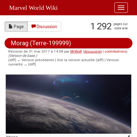
Marvel World Wiki
Toggle
navigati
1 292
pages sur
Page
Discussion
notre wiki
Morag (Terre-199999)
Révision de 31 mai 2017 à 14:08 par
MrWolf
(
discussion
|
contributions
)
(Version de base.)
(diff) ← Version précédente | Voir la version actuelle (diff) | Version
suivante → (diff)
Aller à :
navigation
,
rechercher