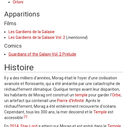
Orloni
Apparitions
Films
Les Gardiens de la Galaxie
Les Gardiens de la Galaxie Vol. 2
(
mentionné
)
Comics
Guardians of the Galaxy Vol. 2 Prelude
Histoire
Il y a des milliers d'années, Morag était le foyer d'une civilisation
avancée et florissante, qui a été anéantie par une catastrophe de
réchauffement climatique. Quelque temps avant leur disparition,
les habitants de Morag ont construit un
temple
pour garder l'
Orbe
,
un artefact qui contenait une
Pierre d'Infinité
. Après le
réchauffement, Morag a été entièrement recouverte d'océans.
Cependant, tous les 300 ans, la mer descend et le
Temple
est
[1]
accessible.
En
2014
,
Star-Lord
a atterri sur Morag et est entré dans le
Temple
.