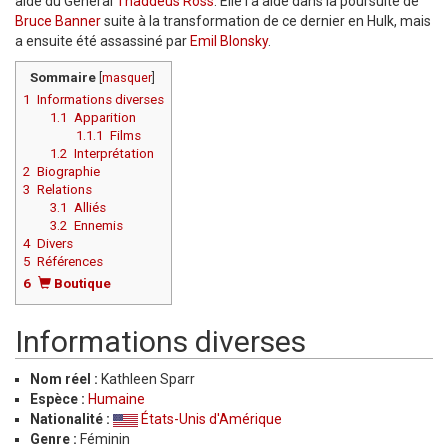
aide du Général
Thaddeus Ross
. Elle l'a aidé dans la poursuite de
Bruce Banner
suite à la transformation de ce dernier en Hulk, mais
a ensuite été assassiné par
Emil Blonsky
.
Sommaire
[
masquer
]
1
Informations diverses
1.1
Apparition
1.1.1
Films
1.2
Interprétation
2
Biographie
3
Relations
3.1
Alliés
3.2
Ennemis
4
Divers
5
Références
6
Boutique
Informations diverses
Nom réel :
Kathleen Sparr
Espèce :
Humaine
Nationalité :
États-Unis d'Amérique
Genre :
Féminin