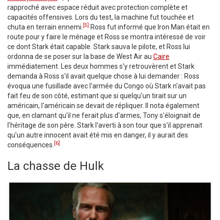
rapproché avec espace réduit avec protection complète et
capacités offensives. Lors du test, la machine fut touchée et
[5]
chuta en terrain ennemi.
Ross fut informé que Iron Man était en
route pour y faire le ménage et Ross se montra intéressé de voir
ce dont Stark était capable. Stark sauva le pilote, et Ross lui
ordonna de se poser sur la base de West Air au
Caire
immédiatement. Les deux hommes s'y retrouvèrent et Stark
demanda à Ross s'il avait quelque chose à lui demander : Ross
évoqua une fusillade avec l'armée du Congo où Stark n'avait pas
fait feu de son côté, estimant que si quelqu'un tirait sur un
américain, l'américain se devait de répliquer. Il nota également
que, en clamant qu'il ne ferait plus d'armes, Tony s'éloignait de
l'héritage de son père. Stark l'averti à son tour que s'il apprenait
qu'un autre innocent avait été mis en danger, il y aurait des
[6]
conséquences.
La chasse de Hulk