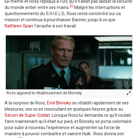
lui-même et Ross répliqua à Fury qu'il n'allait pas laisser la sécurité
[7]
du monde entier entre ses mains.
Malgré les interruptions et
questionnements du S.H.I.E.L.D., Ross resta concentré sur sa
mission et continua à pourchasser Banner, jusqu'à ce que
Kathleen Sparr
l'arrache à son travail.
Ross apprend le rétablissement de Blonsky
A la surprise de Ross,
Emil Blonsky
se rétablit rapidement de ses
blessures, ses os se ressoudant en quelques heures grâce au
Sérum de Super Soldat
. Lorsque Ross lui demanda ce qu'il voulait
faire maintenant qu'il était sur pied, et Blonsky se porta volontaire
pour subir à nouveau l'expérience et augmenter sa force de
manière à pouvoir combattre et vaincre Hulk : Ross donna son