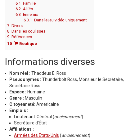
6.1
Famille
6.2
Alliés
6.3
Ennemis
6.3.1
Dans le jeu vidéo uniquement
7
Divers
8
Dans les coulisses
9
Références
10
Boutique
Informations diverses
Nom réel :
Thaddeus E. Ross
Pseudonymes :
Thunderbolt Ross, Monsieur le Secrétaire,
Secrétaire Ross
Espèce :
Humaine
Genre :
Masculin
Citoyenneté:
Américaine
Emplois :
Lieutenant-Général (
anciennement
)
Secrétaire d'État
Affiliations :
Armées des Etats-Unis
(
anciennement
)