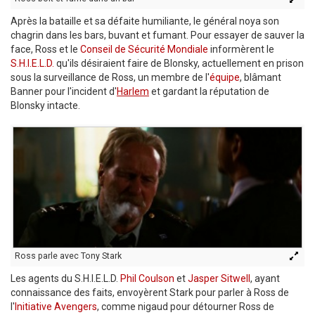
Après la bataille et sa défaite humiliante, le général noya son
chagrin dans les bars, buvant et fumant. Pour essayer de sauver la
face, Ross et le
Conseil de Sécurité Mondiale
informèrent le
S.H.I.E.L.D.
qu'ils désiraient faire de Blonsky, actuellement en prison
sous la surveillance de Ross, un membre de l'
équipe
, blâmant
Banner pour l'incident d'
Harlem
et gardant la réputation de
Blonsky intacte.
Ross parle avec Tony Stark
Les agents du S.H.I.E.L.D.
Phil Coulson
et
Jasper Sitwell
, ayant
connaissance des faits, envoyèrent Stark pour parler à Ross de
l'
Initiative Avengers
, comme nigaud pour détourner Ross de