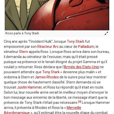
Ross parle à Tony Stark
Cinq ans après “l'incident Hulk”, lorsque
Tony Stark
fut
empoisonné par son
Réacteur Arc
au cœur de
Palladium
, le
sénateur
Stern
appela Ross. Lorsque Ross arriva dans son bureau,
il demanda au sénateur de l'excuser, mais qu'il était pressé
puisque sa présence ici le tenait éloigné du projet Gamma et qu'il
voulait y retourner. Ross déclara que l'
Armée des Etats-Unis
ne
pouvaient attendre que
Tony Stark
« devienne plus malin » et
ordonna à Stern et
James Rhodes
de le suivre pour leur montrer
quelque chose de hautement classifié. Stern demanda où se
trouvait
Justin Hammer
, et Ross lui répondit qu'il était en route.
Selon lui, leur nouvelle arme serait le meilleur moyen d'envoyer le
bon message aux ennemis de la liberté, ce message étant que la
[4]
présence de Tony Stark n'était pas nécessaire.
Lorsque Hammer
arriva, il présenta à Rhodes et Ross la «
Merveille
Aéordynamique
», qu'il estimait être la nouvelle étape du combat