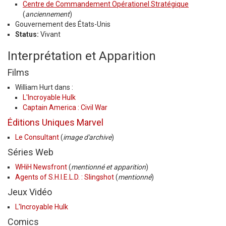
Centre de Commandement Opérationel Stratégique
(
anciennement
)
Gouvernement des États-Unis
Status:
Vivant
Interprétation et Apparition
Films
William Hurt dans :
L'Incroyable Hulk
Captain America : Civil War
Éditions Uniques Marvel
Le Consultant
(
image d'archive
)
Séries Web
WHiH Newsfront
(
mentionné et apparition
)
Agents of S.H.I.E.L.D. : Slingshot
(
mentionné
)
Jeux Vidéo
L'Incroyable Hulk
Comics