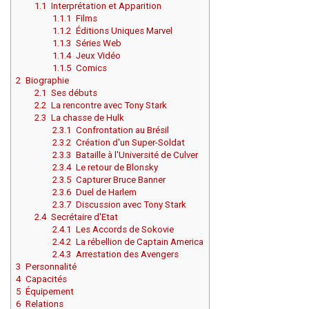
1.1
Interprétation et Apparition
1.1.1
Films
1.1.2
Éditions Uniques Marvel
1.1.3
Séries Web
1.1.4
Jeux Vidéo
1.1.5
Comics
2
Biographie
2.1
Ses débuts
2.2
La rencontre avec Tony Stark
2.3
La chasse de Hulk
2.3.1
Confrontation au Brésil
2.3.2
Création d'un Super-Soldat
2.3.3
Bataille à l'Université de Culver
2.3.4
Le retour de Blonsky
2.3.5
Capturer Bruce Banner
2.3.6
Duel de Harlem
2.3.7
Discussion avec Tony Stark
2.4
Secrétaire d'Etat
2.4.1
Les Accords de Sokovie
2.4.2
La rébellion de Captain America
2.4.3
Arrestation des Avengers
3
Personnalité
4
Capacités
5
Équipement
6
Relations