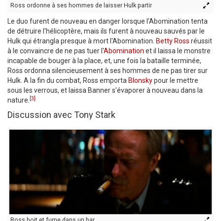
Ross ordonne à ses hommes de laisser Hulk partir
Le duo furent de nouveau en danger lorsque l'Abomination tenta
de détruire l'hélicoptère, mais ils furent à nouveau sauvés par le
Hulk qui étrangla presque à mort l'Abomination.
Betty Ross
réussit
à le convaincre de ne pas tuer l'
Abomination
et il laissa le monstre
incapable de bouger à la place, et, une fois la bataille terminée,
Ross ordonna silencieusement à ses hommes de ne pas tirer sur
Hulk. A la fin du combat, Ross emporta
Blonsky
pour le mettre
sous les verrous, et laissa Banner s'évaporer à nouveau dans la
[3]
nature.
Discussion avec Tony Stark
Ross boit et fume dans un bar