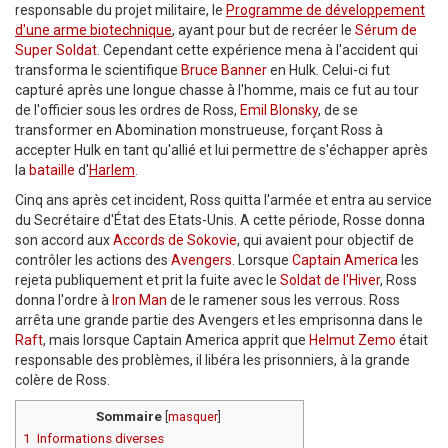
responsable du projet militaire, le
Programme de développement
d'une arme biotechnique
, ayant pour but de recréer le
Sérum de
Super Soldat
. Cependant cette expérience mena à l'accident qui
transforma le scientifique
Bruce Banner
en Hulk. Celui-ci fut
capturé après une longue chasse à l'homme, mais ce fut au tour
de l'officier sous les ordres de Ross,
Emil Blonsky
, de se
transformer en Abomination monstrueuse, forçant Ross à
accepter Hulk en tant qu'allié et lui permettre de s'échapper après
la
bataille
d'
Harlem
.
Cinq ans après cet incident, Ross quitta l'armée et entra au service
du Secrétaire d'État des Etats-Unis. A cette période, Rosse donna
son accord aux
Accords de Sokovie
, qui avaient pour objectif de
contrôler les actions des
Avengers
. Lorsque
Captain America
les
rejeta publiquement et prit la fuite avec le
Soldat de l'Hiver
, Ross
donna l'ordre à
Iron Man
de le ramener sous les verrous. Ross
arrêta une grande partie des Avengers et les emprisonna dans le
Raft
, mais lorsque Captain America apprit que
Helmut Zemo
était
responsable des problèmes, il libéra les prisonniers, à la grande
colère de Ross.
Sommaire
[
masquer
]
1
Informations diverses