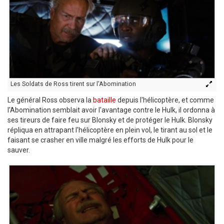
Les Soldats de Ross tirent sur l'Abomination
Le général Ross observa la
bataille
depuis l'hélicoptère, et comme
l'Abomination semblait avoir l'avantage contre le Hulk, il ordonna à
ses tireurs de faire feu sur Blonsky et de protéger le Hulk. Blonsky
répliqua en attrapant l'hélicoptère en plein vol, le tirant au sol et le
faisant se crasher en ville malgré les efforts de Hulk pour le
sauver.