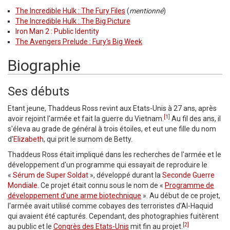
The Incredible Hulk : The Fury Files
(
mentionné
)
The Incredible Hulk : The Big Picture
Iron Man 2 : Public Identity
The Avengers Prelude : Fury's Big Week
Biographie
Ses débuts
Etant jeune, Thaddeus Ross revint aux Etats-Unis à 27 ans, après
[1]
avoir rejoint l'armée et fait la guerre du Vietnam.
Au fil des ans, il
s'éleva au grade de général à trois étoiles, et eut une fille du nom
d'
Elizabeth
, qui prit le surnom de Betty.
Thaddeus Ross était impliqué dans les recherches de l'armée et le
développement d'un programme qui essayait de reproduire le
«
Sérum de Super Soldat
», développé durant la
Seconde Guerre
Mondiale
. Ce projet était connu sous le nom de «
Programme de
développement d'une arme biotechnique
». Au début de ce projet,
l'armée avait utilisé comme cobayes des terroristes d'Al-Haquid
qui avaient été capturés. Cependant, des photographies fuitèrent
[2]
au public et le
Congrès des Etats-Unis
mit fin au projet.