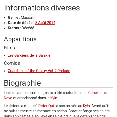
Informations diverses
Genre :
Masculin
Date de décès :
3 Août 2014
Status :
Décédé
Apparitions
Films
Les Gardiens de la Galaxie
Comics
Guardians of the Galaxy Vol. 2 Prelude
Biographie
Il est devenu un criminel, mais a été capturé par les
Cohortes de
Nova
et emprisonné dans le
Kyln
.
Le détenu a menacé
Peter Quill
à son arrivée au
Kyln
. Avant qu'il
ne puisse mettre sa menace en action, Groot enfonça ses doigts
dans son nez et le souleva en l'air. Alors que le détenu criait de