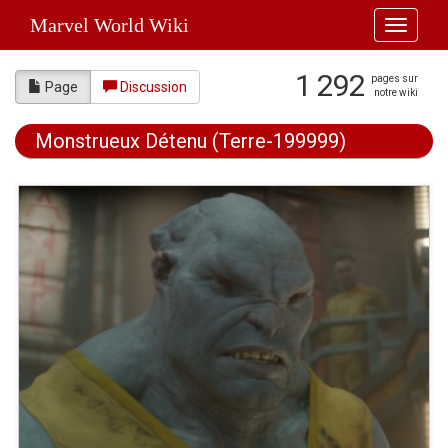
Marvel World Wiki
Toggle
navigati
1 292
pages sur
Page
Discussion
notre wiki
Monstrueux Détenu (Terre-199999)
Aller à :
navigation
,
rechercher