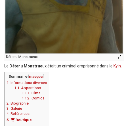
Détenu Monstrueux
Le
Détenu Monstrueux
était un criminel emprisonné dans le
Kyln
.
Sommaire
[
masquer
]
1
Informations diverses
1.1
Apparitions
1.1.1
Films
1.1.2
Comics
2
Biographie
3
Galerie
4
Références
5
Boutique