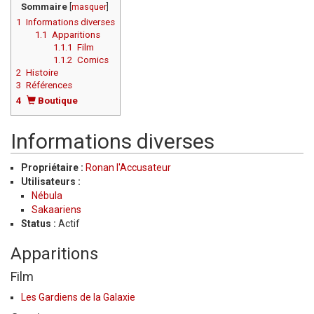
Sommaire
[
masquer
]
1
Informations diverses
1.1
Apparitions
1.1.1
Film
1.1.2
Comics
2
Histoire
3
Références
4
Boutique
Informations diverses
Propriétaire :
Ronan l'Accusateur
Utilisateurs :
Nébula
Sakaariens
Status :
Actif
Apparitions
Film
Les Gardiens de la Galaxie