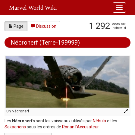
Marvel World Wiki
Toggle
navigati
1 292
pages sur
Page
Discussion
notre wiki
Nécronerf (Terre-199999)
Aller à :
navigation
,
rechercher
Un Nécronerf
Les
Nécronerfs
sont les vaisseaux utilisés par
Nébula
et les
Sakaariens
sous les ordres de
Ronan l'Accusateur
.