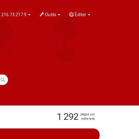
216.73.217.9
Outils
Éditer
1 292
pages sur
notre wiki