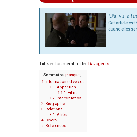
Aller à :
navigation
,
rechercher
"J'ai vu le fut
Cet article est
quand elles ser
Tullk
est un membre des
Ravageurs
.
Sommaire
[
masquer
]
1
Informations diverses
1.1
Apparition
1.1.1
Films
1.2
Interprétation
2
Biographie
3
Relations
3.1
Alliés
4
Divers
5
Références