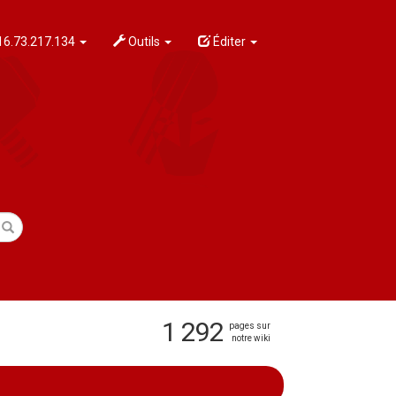
6.73.217.134
Outils
Éditer
1 292
pages sur
notre wiki