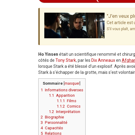
Aller à :
navigation
,
rechercher
"J'en veux pl
Cet article es
S'il vous plaît, a
Ho Yinsen
était un scientifique renommé et chirurg
côtés de
Tony Stark
, par les
Dix Anneaux
en
Afghan
lorsque Stark a été blessé d'un explosif. Après avoir
Stark à s'échapper de la grotte, mais s'est volonta
Sommaire
[
masquer
]
1
Informations diverses
1.1
Apparition
1.1.1
Films
1.1.2
Comics
1.2
Interprétation
2
Biographie
3
Personnalité
4
Capacités
5
Relations