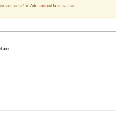
lée ou incomplète. Votre
aide
est la bienvenue !
et ami