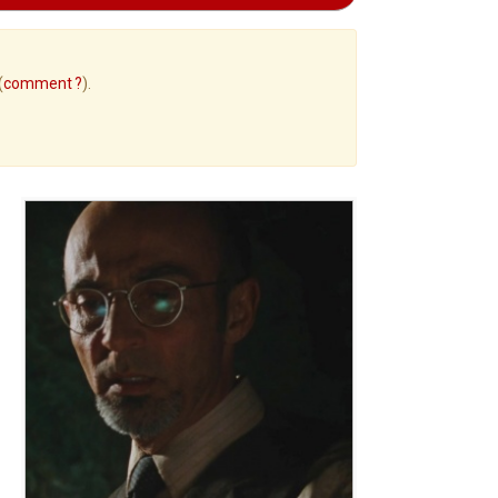
(
comment ?
).