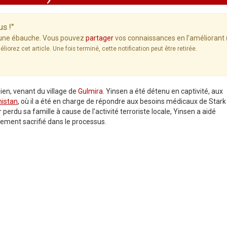
us !"
t une ébauche. Vous pouvez
partager
vos connaissances en l’améliorant 
méliorez cet article. Une fois terminé, cette notification peut être retirée.
ien, venant du village de
Gulmira
. Yinsen a été détenu en captivité, aux
istan
, où il a été en charge de répondre aux besoins médicaux de Stark
 perdu sa famille à cause de l'activité terroriste locale, Yinsen a aidé
irement sacrifié dans le processus.