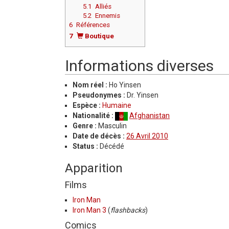
5.1
Alliés
5.2
Ennemis
6
Références
7
Boutique
Informations diverses
Nom réel :
Ho Yinsen
Pseudonymes :
Dr. Yinsen
Espèce :
Humaine
Nationalité :
Afghanistan
Genre :
Masculin
Date de décès :
26 Avril 2010
Status :
Décédé
Apparition
Films
Iron Man
Iron Man 3
(
flashbacks
)
Comics