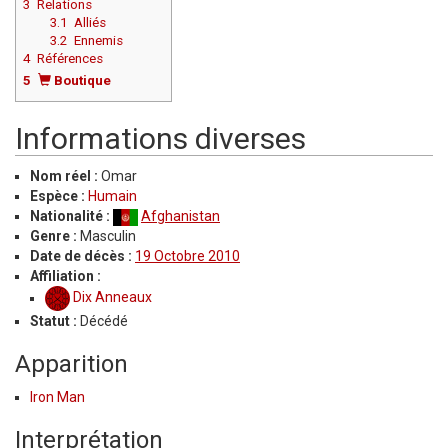
3
Relations
3.1
Alliés
3.2
Ennemis
4
Références
5
Boutique
Informations diverses
Nom réel :
Omar
Espèce :
Humain
Nationalité :
Afghanistan
Genre :
Masculin
Date de décès :
19 Octobre 2010
Affiliation :
Dix Anneaux
Statut :
Décédé
Apparition
Iron Man
Interprétation