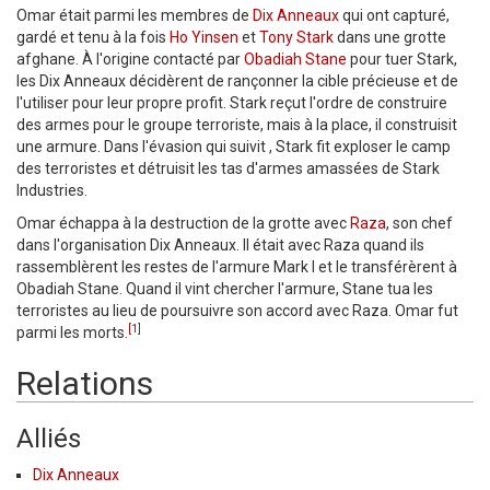
Omar était parmi les membres de
Dix Anneaux
qui ont capturé,
gardé et tenu à la fois
Ho Yinsen
et
Tony Stark
dans une grotte
afghane. À l'origine contacté par
Obadiah Stane
pour tuer Stark,
les Dix Anneaux décidèrent de rançonner la cible précieuse et de
l'utiliser pour leur propre profit. Stark reçut l'ordre de construire
des armes pour le groupe terroriste, mais à la place, il construisit
une armure. Dans l'évasion qui suivit , Stark fit exploser le camp
des terroristes et détruisit les tas d'armes amassées de Stark
Industries.
Omar échappa à la destruction de la grotte avec
Raza
, son chef
dans l'organisation Dix Anneaux. Il était avec Raza quand ils
rassemblèrent les restes de l'armure Mark I et le transférèrent à
Obadiah Stane. Quand il vint chercher l'armure, Stane tua les
terroristes au lieu de poursuivre son accord avec Raza. Omar fut
[1]
parmi les morts.
Relations
Alliés
Dix Anneaux