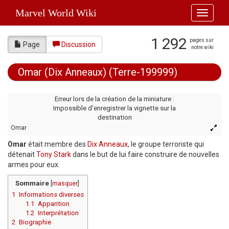
Marvel World Wiki
Toggle
navigati
1 292
pages sur
Page
Discussion
notre wiki
Omar (Dix Anneaux) (Terre-199999)
Aller à :
navigation
,
rechercher
Erreur lors de la création de la miniature :
Impossible d'enregistrer la vignette sur la
destination
Omar
Omar
était membre des
Dix Anneaux
, le groupe terroriste qui
détenait
Tony Stark
dans le but de lui faire construire de nouvelles
armes pour eux.
Sommaire
[
masquer
]
1
Informations diverses
1.1
Apparition
1.2
Interprétation
2
Biographie