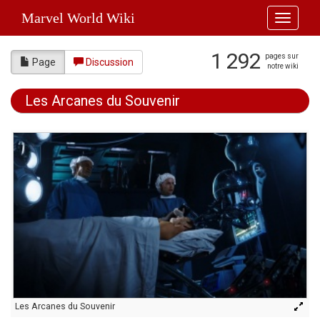
Marvel World Wiki
Toggle
navigati
1 292
pages sur
Page
Discussion
notre wiki
Les Arcanes du Souvenir
Aller à :
navigation
,
rechercher
Les Arcanes du Souvenir