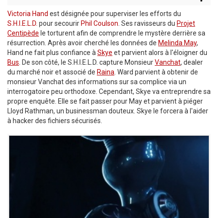
Victoria Hand
est désignée pour superviser les efforts du
S.H.I.E.L.D.
pour secourir
Phil Coulson
. Ses ravisseurs du
Projet
Centipède
le torturent afin de comprendre le mystère derrière sa
résurrection. Après avoir cherché les données de
Melinda May
,
Hand ne fait plus confiance à
Skye
et parvient alors à l'éloigner du
Bus
. De son côté, le S.H.I.E.L.D. capture Monsieur
Vanchat
, dealer
du marché noir et associé de
Raina
. Ward parvient à obtenir de
monsieur Vanchat des informations sur sa complice via un
interrogatoire peu orthodoxe. Cependant, Skye va entreprendre sa
propre enquête. Elle se fait passer pour May et parvient à piéger
Lloyd Rathman, un businessman douteux. Skye le forcera à l'aider
à hacker des fichiers sécurisés.