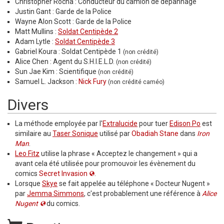
Christopher Rocha : Conducteur du camion de dépannage
Justin Gant : Garde de la Police
Wayne Alon Scott : Garde de la Police
Matt Mullins :
Soldat Centipède 2
Adam Lytle :
Soldat Centipède 3
Gabriel Koura : Soldat Centipède 1
(non crédité)
Alice Chen : Agent du S.H.I.E.L.D.
(non crédité)
Sun Jae Kim : Scientifique
(non crédité)
Samuel L. Jackson :
Nick Fury
(non crédité caméo)
Divers
La méthode employée par l'
Extralucide
pour tuer
Edison Po
est
similaire au
Taser Sonique
utilisé par
Obadiah Stane
dans
Iron
Man
.
Leo Fitz
utilise la phrase « Acceptez le changement » qui a
avant cela été utilisée pour promouvoir les évènement du
comics
Secret Invasion
.
Lorsque
Skye
se fait appelée au téléphone « Docteur Nugent »
par
Jemma Simmons
, c'est probablement une référence à
Alice
Nugent
du comics.