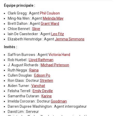
Équipe principale :
Clark Gregg : Agent
Phil Coulson
Ming-Na Wen : Agent
Melinda May
Brett Dalton : Agent
Grant Ward
Chloe Bennet :
Skye
Iain De Caestecker : Agent
Leo Fitz
Elizabeth Henstridge : Agent
Jemma Simmons
Invités :
Saffron Burrows : Agent
Victoria Hand
Rob Huebel :
Lloyd Rathman
J. August Richards :
Michael Peterson
Ruth Negga :
Raina
Cullen Douglas :
Edison Po
Ron Glass : Docteur
Streiten
Aiden Turner :
Vanchat
Felisha Terrell :
Emily Deville
Samantha Cutaran :
Karine
Imelda Corcoran : Docteur
Goodman
Darren Dupree Washington : Agent interrogateur
David Lim : Serveur