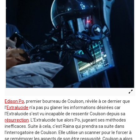
Edison Po
, premier bourreau de Coulson, révèle à ce dernier que
l'
Extralucide
n'a pas pu glaner les informations désirées car
l'Extralucide s'est vu incapable de ressentir Coulson depuis sa
résurrection
. L'Extralucide tue alors Po, jugeant ses méthodes
inefficaces. Suite à cela, c'est Raina qui prendra sa suite dans
l'interrogatoire de Coulson. Elle utilise un scanner pour le forcer à
se remémorer les aspects de son être ressuscité. Coulson a alors