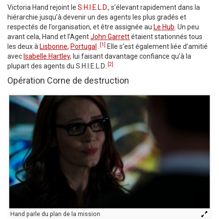
Victoria Hand rejoint le
S.H.I.E.L.D.
, s’élevant rapidement dans la
hiérarchie jusqu’à devenir un des agents les plus gradés et
respectés de l’organisation, et être assignée au
Le Hub
. Un peu
avant cela, Hand et l’Agent
John Garrett
étaient stationnés tous
[1]
les deux à
Lisbonne
,
Portugal
.
Elle s’est également liée d’amitié
avec
Isabelle Hartley
, lui faisant davantage confiance qu’à la
[2]
plupart des agents du S.H.I.E.L.D..
Opération Corne de destruction
Hand parle du plan de la mission