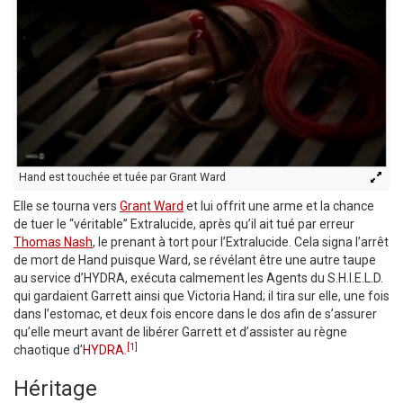
Hand est touchée et tuée par Grant Ward
Elle se tourna vers
Grant Ward
et lui offrit une arme et la chance
de tuer le “véritable” Extralucide, après qu’il ait tué par erreur
Thomas Nash
, le prenant à tort pour l’Extralucide. Cela signa l’arrêt
de mort de Hand puisque Ward, se révélant être une autre taupe
au service d’HYDRA, exécuta calmement les Agents du S.H.I.E.L.D.
qui gardaient Garrett ainsi que Victoria Hand; il tira sur elle, une fois
dans l’estomac, et deux fois encore dans le dos afin de s’assurer
qu’elle meurt avant de libérer Garrett et d’assister au règne
[1]
chaotique d’
HYDRA
.
Héritage