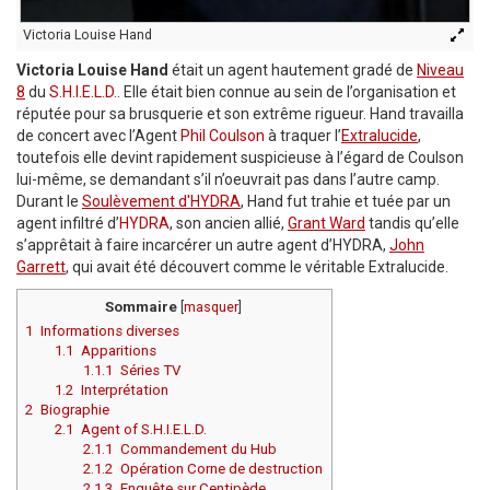
Victoria Louise Hand
Victoria Louise Hand
était un agent hautement gradé de
Niveau
8
du
S.H.I.E.L.D.
. Elle était bien connue au sein de l’organisation et
réputée pour sa brusquerie et son extrême rigueur. Hand travailla
de concert avec l’Agent
Phil Coulson
à traquer l’
Extralucide
,
toutefois elle devint rapidement suspicieuse à l’égard de Coulson
lui-même, se demandant s’il n’oeuvrait pas dans l’autre camp.
Durant le
Soulèvement d'HYDRA
, Hand fut trahie et tuée par un
agent infiltré d’
HYDRA
, son ancien allié,
Grant Ward
tandis qu’elle
s’apprêtait à faire incarcérer un autre agent d’HYDRA,
John
Garrett
, qui avait été découvert comme le véritable Extralucide.
Sommaire
[
masquer
]
1
Informations diverses
1.1
Apparitions
1.1.1
Séries TV
1.2
Interprétation
2
Biographie
2.1
Agent of S.H.I.E.L.D.
2.1.1
Commandement du Hub
2.1.2
Opération Corne de destruction
2.1.3
Enquête sur Centipède