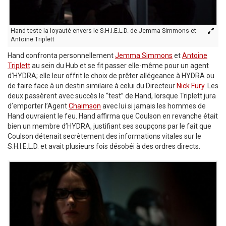
Hand teste la loyauté envers le S.H.I.E.L.D. de Jemma Simmons et
Antoine Triplett
Hand confronta personnellement
Jemma Simmons
et
Antoine
Triplett
au sein du Hub et se fit passer elle-même pour un agent
d’HYDRA; elle leur offrit le choix de prêter allégeance à HYDRA ou
de faire face à un destin similaire à celui du Directeur
Nick Fury
. Les
deux passèrent avec succès le “test” de Hand, lorsque Triplett jura
d’emporter l’Agent
Chaimson
avec lui si jamais les hommes de
Hand ouvraient le feu. Hand affirma que Coulson en revanche était
bien un membre d’HYDRA, justifiant ses soupçons par le fait que
Coulson détenait secrètement des informations vitales sur le
S.H.I.E.L.D. et avait plusieurs fois désobéi à des ordres directs.