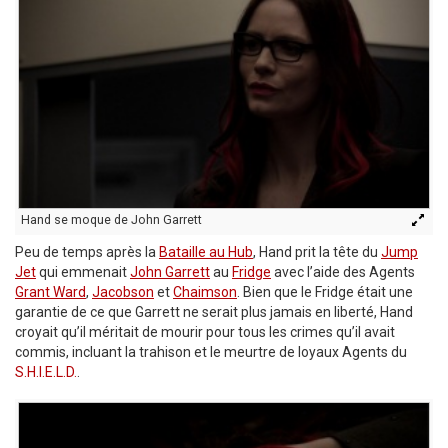
Hand se moque de John Garrett
Peu de temps après la
Bataille au Hub
, Hand prit la tête du
Jump
Jet
qui emmenait
John Garrett
au
Fridge
avec l’aide des Agents
Grant Ward
,
Jacobson
et
Chaimson
. Bien que le Fridge était une
garantie de ce que Garrett ne serait plus jamais en liberté, Hand
croyait qu’il méritait de mourir pour tous les crimes qu’il avait
commis, incluant la trahison et le meurtre de loyaux Agents du
S.H.I.E.L.D.
.