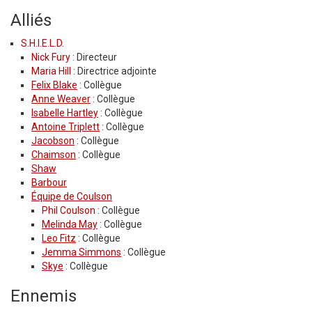
Alliés
S.H.I.E.L.D.
Nick Fury
: Directeur
Maria Hill
: Directrice adjointe
Felix Blake
: Collègue
Anne Weaver
: Collègue
Isabelle Hartley
: Collègue
Antoine Triplett
: Collègue
Jacobson
: Collègue
Chaimson
: Collègue
Shaw
Barbour
Équipe de Coulson
Phil Coulson
: Collègue
Melinda May
: Collègue
Leo Fitz
: Collègue
Jemma Simmons
: Collègue
Skye
: Collègue
Ennemis