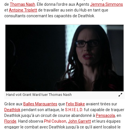
de
Thomas Nash
. Elle donna l’ordre aux Agents
Jemma Simmons
et
Antoine Triplett
de travailler au sein du Hub en tant que
consultants concernant les capacités de Deathlok.
Hand voit Grant Ward tuer Thomas Nash
Grâce aux
Balles Marquantes
que
Felix Blake
avaient tirées sur
Deathlok
pendant son attaque, le
S.H.I.E.L.D.
fut capable de traquer
Deathlok jusqu’à un circuit de course abandonné à
Pensacola
, en
Floride
. Hand observa
Phil Coulson
,
John Garrett
et leurs équipes
engager le combat avec Deathlok jusqu’à ce qu’il aient localisé le