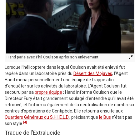
Hand parle avec Phil Coulson après son enlèvement
Lorsque l’hélicoptère dans lequel Coulson avait été enlevé fut
repéré dans un laboratoire près du
Désert des Mojaves
, l’Agent
Hand mena personnellement une équipe de frappe afin
d’enquêter sur les activités du laboratoire. L’Agent Coulson fut
secouru par sa
propre équipe
; Hand informa Coulson que le
Directeur Fury était grandement soulagé d’entendre qu’il avait été
retrouvé, et l’informa également de la neutralisation de nombreux
centres d’opérations de Centipède. Elle retourna ensuite aux
Quartiers Généraux du S.H.I.E.L.D.
, précisant que
le Bus
n’était pas
[4]
son style.
Traque de l’Extralucide