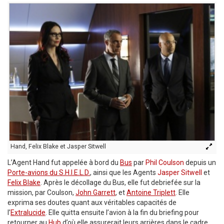
Hand, Felix Blake et Jasper Sitwell
L’Agent Hand fut appelée à bord du
Bus
par
Phil Coulson
depuis un
Porte-avions du S.H.I.E.L.D.
, ainsi que les Agents
Jasper Sitwell
et
Felix Blake
. Après le décollage du Bus, elle fut debriefée sur la
mission, par Coulson,
John Garrett
, et
Antoine Triplett
. Elle
exprima ses doutes quant aux véritables capacités de
l’
Extralucide
. Elle quitta ensuite l’avion à la fin du briefing pour
retourner au
Hub
d’où elle assurerait leurs arrières dans le cadre