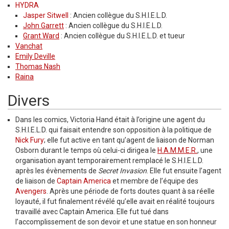
HYDRA
Jasper Sitwell
: Ancien collègue du S.H.I.E.L.D.
John Garrett
: Ancien collègue du S.H.I.E.L.D.
Grant Ward
: Ancien collègue du S.H.I.E.L.D. et tueur
Vanchat
Emily Deville
Thomas Nash
Raina
Divers
Dans les comics, Victoria Hand était à l’origine une agent du
S.H.I.E.L.D. qui faisait entendre son opposition à la politique de
Nick Fury
; elle fut active en tant qu’agent de liaison de Norman
Osborn durant le temps où celui-ci dirigea le
H.A.M.M.E.R.
, une
organisation ayant temporairement remplacé le S.H.I.E.L.D.
après les évènements de
Secret Invasion
. Elle fut ensuite l’agent
de liaison de
Captain America
et membre de l’équipe des
Avengers
. Après une période de forts doutes quant à sa réelle
loyauté, il fut finalement révélé qu’elle avait en réalité toujours
travaillé avec Captain America. Elle fut tué dans
l’accomplissement de son devoir et une statue en son honneur