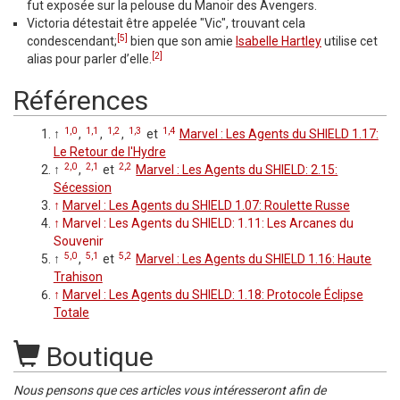
fut exposée sur la pelouse du Manoir des Avengers.
Victoria détestait être appelée "Vic", trouvant cela
[5]
condescendant;
bien que son amie
Isabelle Hartley
utilise cet
[2]
alias pour parler d’elle.
Références
1,0
1,1
1,2
1,3
1,4
↑
,
,
,
et
Marvel : Les Agents du SHIELD 1.17:
Le Retour de l'Hydre
2,0
2,1
2,2
↑
,
et
Marvel : Les Agents du SHIELD: 2.15:
Sécession
↑
Marvel : Les Agents du SHIELD 1.07: Roulette Russe
↑
Marvel : Les Agents du SHIELD: 1.11: Les Arcanes du
Souvenir
5,0
5,1
5,2
↑
,
et
Marvel : Les Agents du SHIELD 1.16: Haute
Trahison
↑
Marvel : Les Agents du SHIELD: 1.18: Protocole Éclipse
Totale
Boutique
Nous pensons que ces articles vous intéresseront afin de