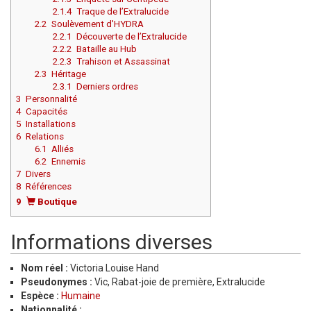
2.1.4
Traque de l’Extralucide
2.2
Soulèvement d'HYDRA
2.2.1
Découverte de l’Extralucide
2.2.2
Bataille au Hub
2.2.3
Trahison et Assassinat
2.3
Héritage
2.3.1
Derniers ordres
3
Personnalité
4
Capacités
5
Installations
6
Relations
6.1
Alliés
6.2
Ennemis
7
Divers
8
Références
9
Boutique
Informations diverses
Nom réel :
Victoria Louise Hand
Pseudonymes :
Vic, Rabat-joie de première, Extralucide
Espèce :
Humaine
Nationnalité :