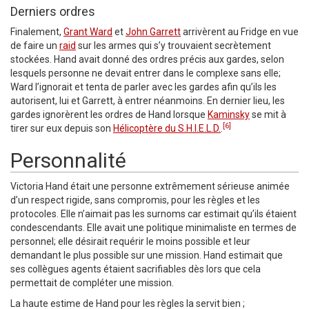
Derniers ordres
Finalement,
Grant Ward
et
John Garrett
arrivèrent au Fridge en vue
de faire un
raid
sur les armes qui s’y trouvaient secrètement
stockées. Hand avait donné des ordres précis aux gardes, selon
lesquels personne ne devait entrer dans le complexe sans elle;
Ward l’ignorait et tenta de parler avec les gardes afin qu’ils les
autorisent, lui et Garrett, à entrer néanmoins. En dernier lieu, les
gardes ignorèrent les ordres de Hand lorsque
Kaminsky
se mit à
[6]
tirer sur eux depuis son
Hélicoptère du S.H.I.E.L.D.
.
Personnalité
Victoria Hand était une personne extrêmement sérieuse animée
d’un respect rigide, sans compromis, pour les règles et les
protocoles. Elle n’aimait pas les surnoms car estimait qu’ils étaient
condescendants. Elle avait une politique minimaliste en termes de
personnel; elle désirait requérir le moins possible et leur
demandant le plus possible sur une mission. Hand estimait que
ses collègues agents étaient sacrifiables dès lors que cela
permettait de compléter une mission.
La haute estime de Hand pour les règles la servit bien ;