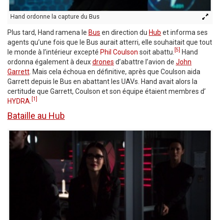
Hand ordonne la capture du Bus
Plus tard, Hand ramena le
Bus
en direction du
Hub
et informa ses
agents qu’une fois que le Bus aurait atterri, elle souhaitait que tout
[5]
le monde à l’intérieur excepté
Phil Coulson
soit abattu.
Hand
ordonna également à deux
drones
d’abattre l’avion de
John
Garrett
. Mais cela échoua en définitive, après que Coulson aida
Garrett depuis le Bus en abattant les UAVs. Hand avait alors la
certitude que Garrett, Coulson et son équipe étaient membres d’
[1]
HYDRA
.
Bataille au Hub