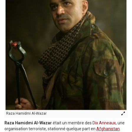
Raza Hamidmi Al-Wazar
Raza Hamidmi Al-Wazar
était un membre des
Dix Anneaux
, une
organisation terroriste, stationné quelque part en
Afghanistan
.