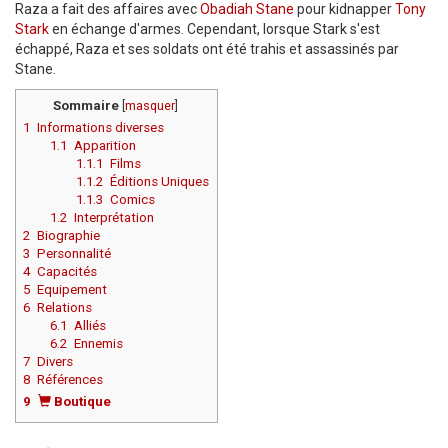
Raza a fait des affaires avec
Obadiah Stane
pour kidnapper
Tony
Stark
en échange d'armes. Cependant, lorsque Stark s'est
échappé, Raza et ses soldats ont été trahis et assassinés par
Stane.
Sommaire
[
masquer
]
1
Informations diverses
1.1
Apparition
1.1.1
Films
1.1.2
Éditions Uniques
1.1.3
Comics
1.2
Interprétation
2
Biographie
3
Personnalité
4
Capacités
5
Equipement
6
Relations
6.1
Alliés
6.2
Ennemis
7
Divers
8
Références
9
Boutique