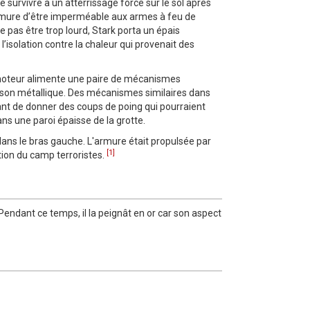
survivre à un atterrissage forcé sur le sol après
'armure d’être imperméable aux armes à feu de
 pas être trop lourd, Stark porta un épais
 l’isolation contre la chaleur qui provenait des
e moteur alimente une paire de mécanismes
aison métallique. Des mécanismes similaires dans
ttant de donner des coups de poing qui pourraient
ns une paroi épaisse de la grotte.
ans le bras gauche. L'armure était propulsée par
[1]
tion du camp terroristes.
endant ce temps, il la peignât en or car son aspect