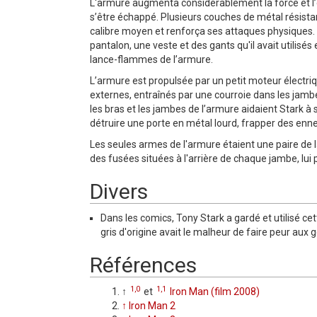
L'armure augmenta considérablement la force et l’en
s’être échappé. Plusieurs couches de métal résista
calibre moyen et renforça ses attaques physiques. P
pantalon, une veste et des gants qu'il avait utilisés 
lance-flammes de l’armure.
L’armure est propulsée par un petit moteur électr
externes, entraînés par une courroie dans les jam
les bras et les jambes de l’armure aidaient Stark à 
détruire une porte en métal lourd, frapper des enn
Les seules armes de l'armure étaient une paire de
des fusées situées à l'arrière de chaque jambe, lui
Divers
Dans les comics, Tony Stark a gardé et utilisé c
gris d'origine avait le malheur de faire peur aux 
Références
1,0
1,1
↑
et
Iron Man (film 2008)
↑
Iron Man 2