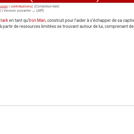
ssion
|
contributions
)
(Correction lien)
f) | Version suivante → (diff)
tark
en tant qu’
Iron Man
, construit pour l'aider à s’échapper de sa captiv
à partir de ressources limitées se trouvant autour de lui, comprenant de