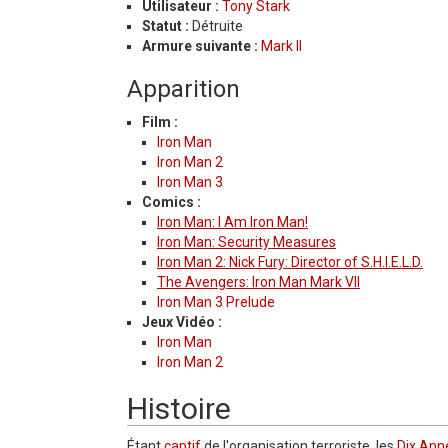
Utilisateur :
Tony Stark
Statut :
Détruite
Armure suivante :
Mark II
Apparition
Film :
Iron Man
Iron Man 2
Iron Man 3
Comics :
Iron Man: I Am Iron Man!
Iron Man: Security Measures
Iron Man 2: Nick Fury: Director of S.H.I.E.L.D.
The Avengers: Iron Man Mark VII
Iron Man 3 Prelude
Jeux Vidéo :
Iron Man
Iron Man 2
Histoire
Étant
captif
de l'organisation terroriste, les
Dix Ann