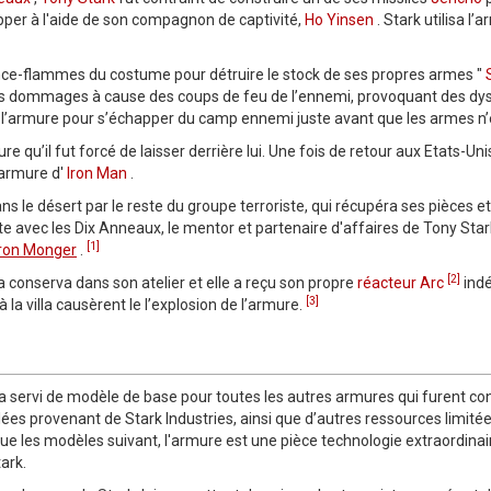
pper à l'aide de son compagnon de captivité,
Ho Yinsen
. Stark utilisa l’
es lance-flammes du costume pour détruire le stock de ses propres armes "
des dommages à cause des coups de feu de l’ennemi, provoquant des d
de l’armure pour s’échapper du camp ennemi juste avant que les armes n’
e qu’il fut forcé de laisser derrière lui. Une fois de retour aux Etats-Uni
l’armure d'
Iron Man
.
ans le désert par le reste du groupe terroriste, qui récupéra ses pièces 
te avec les Dix Anneaux, le mentor et partenaire d'affaires de Tony Star
[1]
Iron Monger
.
[2]
la conserva dans son atelier et elle a reçu son propre
réacteur Arc
indé
[3]
à la villa causèrent le l’explosion de l’armure.
e a servi de modèle de base pour toutes les autres armures qui furent con
es provenant de Stark Industries, ainsi que d’autres ressources limitées
 que les modèles suivant, l'armure est une pièce technologie extraordinai
ark.