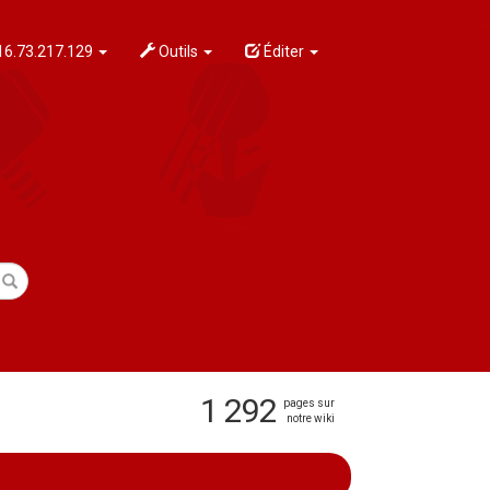
6.73.217.129
Outils
Éditer
1 292
pages sur
notre wiki