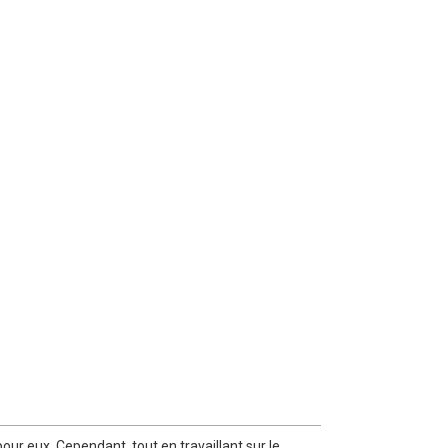
our eux. Cependant, tout en travaillant sur le