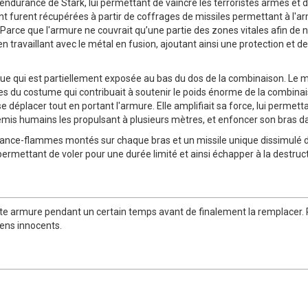
durance de Stark, lui permettant de vaincre les terroristes armés et de 
nt furent récupérées à partir de coffrages de missiles permettant à l
arce que l'armure ne couvrait qu’une partie des zones vitales afin de ne
en travaillant avec le métal en fusion, ajoutant ainsi une protection et de
ique qui est partiellement exposée au bas du dos de la combinaison. L
bes du costume qui contribuait à soutenir le poids énorme de la combin
se déplacer tout en portant l'armure. Elle amplifiait sa force, lui perme
emis humains les propulsant à plusieurs mètres, et enfoncer son bras da
 lance-flammes montés sur chaque bras et un missile unique dissimulé d
 permettant de voler pour une durée limité et ainsi échapper à la destruc
ette armure pendant un certain temps avant de finalement la remplacer. P
gens innocents.