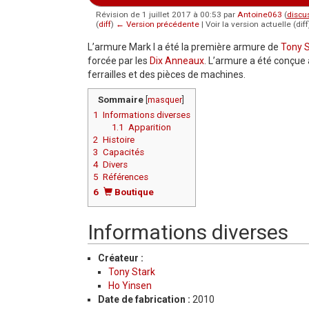
Révision de 1 juillet 2017 à 00:53 par
Antoine063
(
discu
(
diff
)
← Version précédente
| Voir la version actuelle (dif
Aller à :
navigation
,
rechercher
L’armure Mark I a été la première armure de
Tony S
forcée par les
Dix Anneaux
. L’armure a été conçue 
ferrailles et des pièces de machines.
Sommaire
[
masquer
]
1
Informations diverses
1.1
Apparition
2
Histoire
3
Capacités
4
Divers
5
Références
6
Boutique
Informations diverses
Créateur :
Tony Stark
Ho Yinsen
Date de fabrication :
2010