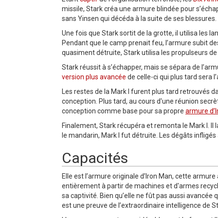
missile, Stark créa une armure blindée pour s’écha
sans Yinsen qui décéda à la suite de ses blessures.
Une fois que Stark sortit de la grotte, il utilisa l
Pendant que le camp prenait feu, l’armure subit 
quasiment détruite, Stark utilisa les propulseurs 
Stark réussit à s’échapper, mais se sépara de l’armur
version plus avancée
de celle-ci qui plus tard sera 
Les restes de la Mark I furent plus tard retrouvés d
conception. Plus tard, au cours d'une réunion secrè
conception comme base pour sa propre
armure d’
Finalement, Stark récupéra et remonta le Mark I. Il 
le mandarin, Mark I fut détruite. Les dégâts infligés 
Capacités
Elle est l’armure originale d’Iron Man, cette armur
entièrement à partir de machines et d'armes recyclé
sa captivité. Bien qu’elle ne fût pas aussi avancée
est une preuve de l’extraordinaire intelligence de St