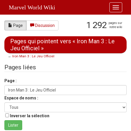
Marvel World Wiki
Toggle
navigati
1 292
pages sur
Page
Discussion
notre wiki
Pages qui pointent vers « Iron Man 3 : Le
Jeu Officiel »
←
Iron Man 3 : Le Jeu Officiel
Aller à :
navigation
,
rechercher
Pages liées
Page :
Espace de noms :
Inverser la sélection