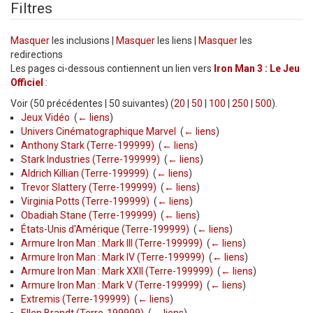
Filtres
Masquer
les inclusions |
Masquer
les liens |
Masquer
les
redirections
Les pages ci-dessous contiennent un lien vers
Iron Man 3 : Le Jeu
Officiel
:
Voir (50 précédentes | 50 suivantes) (
20
|
50
|
100
|
250
|
500
).
Jeux Vidéo
‎
(
← liens
)
Univers Cinématographique Marvel
‎
(
← liens
)
Anthony Stark (Terre-199999)
‎
(
← liens
)
Stark Industries (Terre-199999)
‎
(
← liens
)
Aldrich Killian (Terre-199999)
‎
(
← liens
)
Trevor Slattery (Terre-199999)
‎
(
← liens
)
Virginia Potts (Terre-199999)
‎
(
← liens
)
Obadiah Stane (Terre-199999)
‎
(
← liens
)
États-Unis d'Amérique (Terre-199999)
‎
(
← liens
)
Armure Iron Man : Mark III (Terre-199999)
‎
(
← liens
)
Armure Iron Man : Mark IV (Terre-199999)
‎
(
← liens
)
Armure Iron Man : Mark XXII (Terre-199999)
‎
(
← liens
)
Armure Iron Man : Mark V (Terre-199999)
‎
(
← liens
)
Extremis (Terre-199999)
‎
(
← liens
)