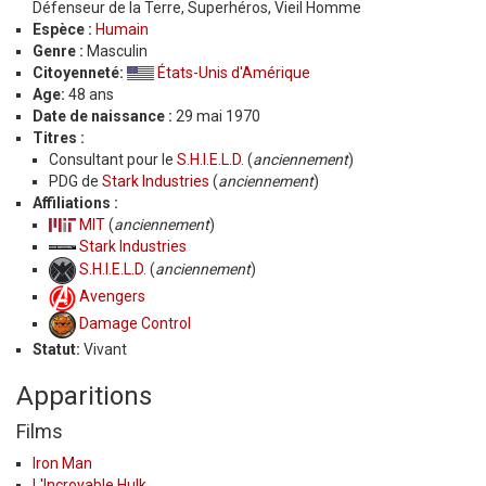
Défenseur de la Terre, Superhéros, Vieil Homme
Espèce :
Humain
Genre :
Masculin
Citoyenneté:
États-Unis d'Amérique
Age:
48 ans
Date de naissance :
29 mai 1970
Titres :
Consultant pour le
S.H.I.E.L.D.
(
anciennement
)
PDG de
Stark Industries
(
anciennement
)
Affiliations :
MIT
(
anciennement
)
Stark Industries
S.H.I.E.L.D.
(
anciennement
)
Avengers
Damage Control
Statut:
Vivant
Apparitions
Films
Iron Man
L'Incroyable Hulk