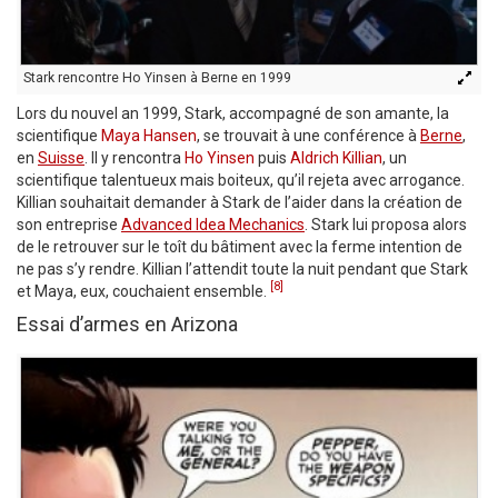
Stark rencontre Ho Yinsen à Berne en 1999
Lors du nouvel an 1999, Stark, accompagné de son amante, la
scientifique
Maya Hansen
, se trouvait à une conférence à
Berne
,
en
Suisse
. Il y rencontra
Ho Yinsen
puis
Aldrich Killian
, un
scientifique talentueux mais boiteux, qu’il rejeta avec arrogance.
Killian souhaitait demander à Stark de l’aider dans la création de
son entreprise
Advanced Idea Mechanics
. Stark lui proposa alors
de le retrouver sur le toît du bâtiment avec la ferme intention de
ne pas s’y rendre. Killian l’attendit toute la nuit pendant que Stark
[8]
et Maya, eux, couchaient ensemble.
Essai d’armes en Arizona