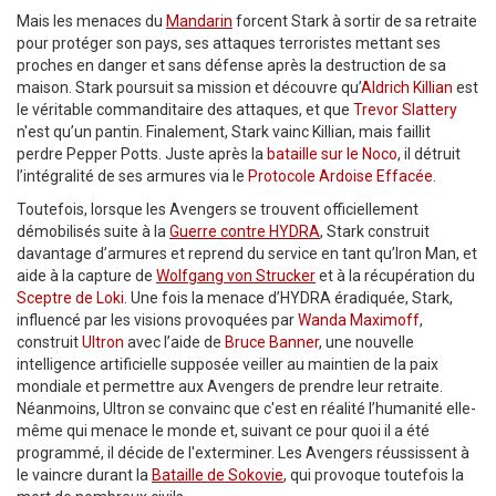
Mais les menaces du
Mandarin
forcent Stark à sortir de sa retraite
pour protéger son pays, ses attaques terroristes mettant ses
proches en danger et sans défense après la destruction de sa
maison. Stark poursuit sa mission et découvre qu’
Aldrich Killian
est
le véritable commanditaire des attaques, et que
Trevor Slattery
n'est qu’un pantin. Finalement, Stark vainc Killian, mais faillit
perdre Pepper Potts. Juste après la
bataille sur le Noco
, il détruit
l’intégralité de ses armures via le
Protocole Ardoise Effacée
.
Toutefois, lorsque les Avengers se trouvent officiellement
démobilisés suite à la
Guerre contre HYDRA
, Stark construit
davantage d’armures et reprend du service en tant qu’Iron Man, et
aide à la capture de
Wolfgang von Strucker
et à la récupération du
Sceptre de Loki
. Une fois la menace d’HYDRA éradiquée, Stark,
influencé par les visions provoquées par
Wanda Maximoff
,
construit
Ultron
avec l’aide de
Bruce Banner
, une nouvelle
intelligence artificielle supposée veiller au maintien de la paix
mondiale et permettre aux Avengers de prendre leur retraite.
Néanmoins, Ultron se convainc que c'est en réalité l’humanité elle-
même qui menace le monde et, suivant ce pour quoi il a été
programmé, il décide de l'exterminer. Les Avengers réussissent à
le vaincre durant la
Bataille de Sokovie
, qui provoque toutefois la