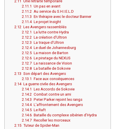
2.11
Une retraite temporaire
2.11.1
Un pas en avant
2.11.2
Au service du S.H.I.E.L.D
2.11.3
En thérapie avec le docteur Banner
2.11.4
Le projet Insight
2.12
Les Avengers rassemblés
2.12.1
La lutte contre Hydra
2.12.2
La création d’Ultron
2.12.3
La traque d’Ultron
2.12.4
Le duel de Johannesburg
2.12.5
La maison de Barton
2.12.6
Le piratage du NEXUS
2.12.7
La naissance de Vision
2.12.8
La bataille de Sokovie
2.13
Son départ des Avengers
2.13.1
Face aux conséquences
2.14
La guerre civile des Avengers
2.14.1
Les Accords de Sokovie
2.14.2
Combat contre un ami
2.14.3
Peter Parker rejoint les rangs
2.14.4
L’affrontement des Avengers
2.14.5
Le Raft
2.14.6
Bataille du complexe sibérien d’Hydra
2.14.7
Recoller les morceaux
2.15
Tuteur de Spider-Man
Aller à :