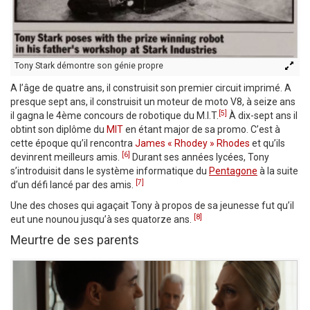
Tony Stark démontre son génie propre
A l’âge de quatre ans, il construisit son premier circuit imprimé. A
presque sept ans, il construisit un moteur de moto V8, à seize ans
[5]
il gagna le 4ème concours de robotique du M.I.T.
À dix-sept ans il
obtint son diplôme du
MIT
en étant major de sa promo. C’est à
cette époque qu’il rencontra
James « Rhodey » Rhodes
et qu’ils
[6]
devinrent meilleurs amis.
Durant ses années lycées, Tony
s’introduisit dans le système informatique du
Pentagone
à la suite
[7]
d’un défi lancé par des amis.
Une des choses qui agaçait Tony à propos de sa jeunesse fut qu’il
[8]
eut une nounou jusqu’à ses quatorze ans.
Meurtre de ses parents