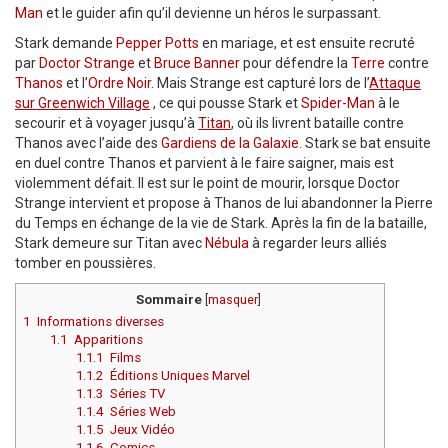
Man
et le guider afin qu’il devienne un héros le surpassant.
Stark demande
Pepper Potts
en mariage, et est ensuite recruté
par
Doctor Strange
et
Bruce Banner
pour défendre la
Terre
contre
Thanos
et l’
Ordre Noir
. Mais Strange est capturé lors de l’
Attaque
sur Greenwich Village
, ce qui pousse Stark et
Spider-Man
à le
secourir et à voyager jusqu’à
Titan
, où ils livrent bataille contre
Thanos avec l’aide des
Gardiens de la Galaxie
. Stark se bat ensuite
en duel contre Thanos et parvient à le faire saigner, mais est
violemment défait. Il est sur le point de mourir, lorsque Doctor
Strange intervient et propose à Thanos de lui abandonner la Pierre
du Temps en échange de la vie de Stark. Après la fin de la bataille,
Stark demeure sur Titan avec
Nébula
à regarder leurs alliés
tomber en poussières.
Sommaire
[
masquer
]
1
Informations diverses
1.1
Apparitions
1.1.1
Films
1.1.2
Éditions Uniques Marvel
1.1.3
Séries TV
1.1.4
Séries Web
1.1.5
Jeux Vidéo
1.1.6
Comics