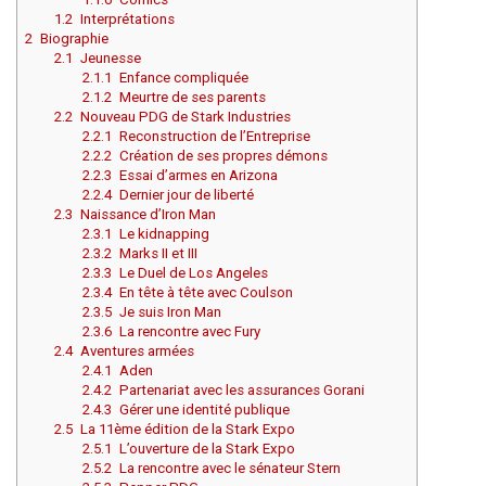
1.2
Interprétations
2
Biographie
2.1
Jeunesse
2.1.1
Enfance compliquée
2.1.2
Meurtre de ses parents
2.2
Nouveau PDG de Stark Industries
2.2.1
Reconstruction de l’Entreprise
2.2.2
Création de ses propres démons
2.2.3
Essai d’armes en Arizona
2.2.4
Dernier jour de liberté
2.3
Naissance d’Iron Man
2.3.1
Le kidnapping
2.3.2
Marks II et III
2.3.3
Le Duel de Los Angeles
2.3.4
En tête à tête avec Coulson
2.3.5
Je suis Iron Man
2.3.6
La rencontre avec Fury
2.4
Aventures armées
2.4.1
Aden
2.4.2
Partenariat avec les assurances Gorani
2.4.3
Gérer une identité publique
2.5
La 11ème édition de la Stark Expo
2.5.1
L’ouverture de la Stark Expo
2.5.2
La rencontre avec le sénateur Stern