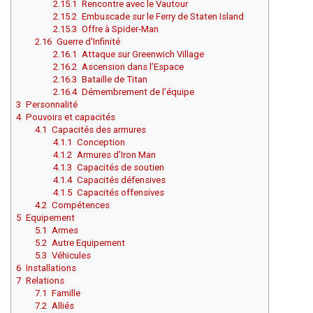
2.15.1
Rencontre avec le Vautour
Aller à :
2.15.2
Embuscade sur le Ferry de Staten Island
Aller à :
2.15.3
Offre à Spider-Man
Aller à :
2.16
Guerre d'Infinité
2.16.1
Attaque sur Greenwich Village
2.16.2
Ascension dans l’Espace
Aller à :
2.16.3
Bataille de Titan
2.16.4
Démembrement de l’équipe
Aller à :
3
Personnalité
4
Pouvoirs et capacités
Aller à :
4.1
Capacités des armures
Aller à :
4.1.1
Conception
4.1.2
Armures d’Iron Man
4.1.3
Capacités de soutien
4.1.4
Capacités défensives
4.1.5
Capacités offensives
4.2
Compétences
5
Equipement
Aller à :
5.1
Armes
5.2
Autre Equipement
5.3
Véhicules
6
Installations
7
Relations
7.1
Famille
Aller à :
7.2
Alliés