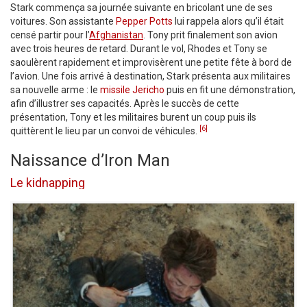
Stark commença sa journée suivante en bricolant une de ses
voitures. Son assistante
Pepper Potts
lui rappela alors qu’il était
censé partir pour l’
Afghanistan
. Tony prit finalement son avion
avec trois heures de retard. Durant le vol, Rhodes et Tony se
saoulèrent rapidement et improvisèrent une petite fête à bord de
l’avion. Une fois arrivé à destination, Stark présenta aux militaires
sa nouvelle arme : le
missile Jericho
puis en fit une démonstration,
afin d’illustrer ses capacités. Après le succès de cette
présentation, Tony et les militaires burent un coup puis ils
[6]
quittèrent le lieu par un convoi de véhicules.
Naissance d’Iron Man
Le kidnapping