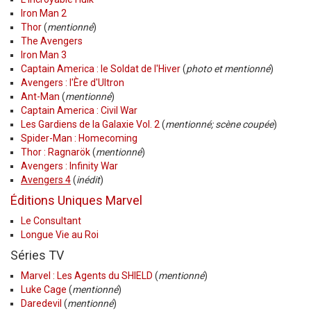
Iron Man 2
Thor
(
mentionné
)
The Avengers
Iron Man 3
Captain America : le Soldat de l'Hiver
(
photo et mentionné
)
Avengers : l'Ère d'Ultron
Ant-Man
(
mentionné
)
Captain America : Civil War
Les Gardiens de la Galaxie Vol. 2
(
mentionné; scène coupée
)
Spider-Man : Homecoming
Thor : Ragnarök
(
mentionné
)
Avengers : Infinity War
Avengers 4
(
inédit
)
Éditions Uniques Marvel
Le Consultant
Longue Vie au Roi
Séries TV
Marvel : Les Agents du SHIELD
(
mentionné
)
Luke Cage
(
mentionné
)
Daredevil
(
mentionné
)