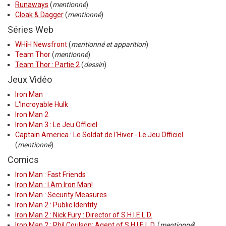
Runaways
(
mentionné
)
Cloak & Dagger
(
mentionné
)
Séries Web
WHiH Newsfront
(
mentionné et apparition
)
Team Thor
(
mentionné
)
Team Thor : Partie 2
(
dessin
)
Jeux Vidéo
Iron Man
L'Incroyable Hulk
Iron Man 2
Iron Man 3 : Le Jeu Officiel
Captain America : Le Soldat de l'Hiver - Le Jeu Officiel
(
mentionné
)
Comics
Iron Man : Fast Friends
Iron Man : I Am Iron Man!
Iron Man : Security Measures
Iron Man 2 : Public Identity
Iron Man 2 : Nick Fury : Director of S.H.I.E.L.D.
Iron Man 2 : Phil Coulson: Agent of S.H.I.E.L.D.
(
mentionné
)