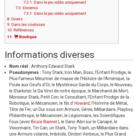
7.2.1
Dans le jeu vidéo uniquement
7.3
Ennemis
7.3.1
Dans le jeu vidéo uniquement
Aller à :
8
Divers
9
Dans les coulisses
10
Références
11
Boutique
Informations diverses
Nom réel :
Anthony Edward Stark
Pseudonymes :
Tony Stark, Iron Man, Boss, l’Enfant Prodige, le
Plus Fameux Meurtrier de masse de l'Histoire de l'Amérique, la
Poule aux Oeufs d'Or, le Mystérieux Garde du Corps, le Nouveau,
le Starkster, le Da Vinci de notre époque, le Marchand de Mort,
Monsieur Stark, Petit Con, le Consultant, l’Enfant Prodige de la
Robotique, le Mécanicien, le fils d’
Howard
, l’Homme de Métal,
Tête de Fer, un Dur sous son Armure, Génie, Milliardaire, Playboy,
Philanthrope, le Mécanicien, le Légionnaire, les Scientifiques
Fous (avec
Bruce Banner
), le Sans-Abri sur le Canapé, le
Visionnaire, Tin Can, un Stark, Tony Trash, un Milliardaire dans
une Armure volante, Imbécile, Dindon Verbeux, le Plus Grand