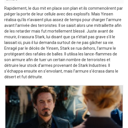
Rapidement, le duo mit en place son plan et ils commencèrent par
piéger la porte de leur cellule avec des explosifs. Mais Yinsen
réalisa qu’ils n’avaient plus assez de temps pour charger l’armure
avant l’arrivée des terroristes. Il se saisit alors une mitraillette afin
de les retarder mais fut mortellement blessé. Juste avant de
mourir, il rassura Stark, lui disant que ça n’était pas grave s’il le
laissait ici, puis il lui demanda surtout de ne pas gâcher sa vie.
Enragé par le décès de Yinsen, Stark se rua dehors, l’armure le
protégeant des rafales de balles. Il utilisa les lance-flammes de
son armure afin de tuer un certain nombre de terroristes et
détruire leur stock d’armes provenant de Stark Industries. Il
s’échappa ensuite en s’envolant, mais l’armure s’écrasa dans le
désert et fut détruite.