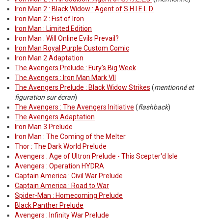
Iron Man 2 : Black Widow : Agent of S.H.I.E.L.D.
Iron Man 2 : Fist of Iron
Iron Man : Limited Edition
Iron Man : Will Online Evils Prevail?
Iron Man Royal Purple Custom Comic
Iron Man 2 Adaptation
The Avengers Prelude : Fury's Big Week
The Avengers : Iron Man Mark VII
The Avengers Prelude : Black Widow Strikes
(
mentionné et
figuration sur écran
)
The Avengers : The Avengers Initiative
(
flashback
)
The Avengers Adaptation
Iron Man 3 Prelude
Iron Man : The Coming of the Melter
Thor : The Dark World Prelude
Avengers : Age of Ultron Prelude - This Scepter'd Isle
Avengers : Operation HYDRA
Captain America : Civil War Prelude
Captain America : Road to War
Spider-Man : Homecoming Prelude
Black Panther Prelude
Avengers : Infinity War Prelude