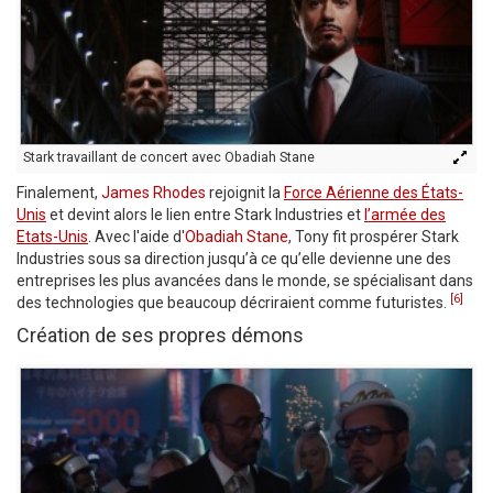
Stark travaillant de concert avec Obadiah Stane
Finalement,
James Rhodes
rejoignit la
Force Aérienne des États-
Unis
et devint alors le lien entre Stark Industries et
l’armée des
Etats-Unis
. Avec l'aide d'
Obadiah Stane
, Tony fit prospérer Stark
Industries sous sa direction jusqu’à ce qu’elle devienne une des
entreprises les plus avancées dans le monde, se spécialisant dans
[6]
des technologies que beaucoup décriraient comme futuristes.
Création de ses propres démons