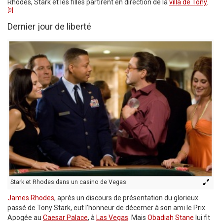
Rhodes, Stark et les filles partirent en direction de la
villa de Tony
.
[9]
Dernier jour de liberté
Stark et Rhodes dans un casino de Vegas
James Rhodes
, après un discours de présentation du glorieux
passé de Tony Stark, eut l’honneur de décerner à son ami le Prix
Apogée au
Caesar Palace
, à
Las Vegas
. Mais
Obadiah Stane
lui fit