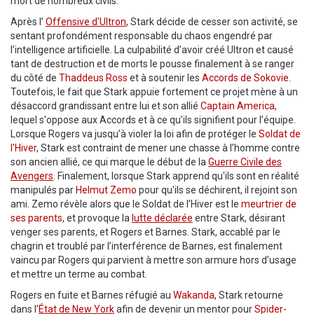
mort de nombreux civils.
Après l’
Offensive d'Ultron
, Stark décide de cesser son activité, se
sentant profondément responsable du chaos engendré par
l’intelligence artificielle. La culpabilité d’avoir créé Ultron et causé
tant de destruction et de morts le pousse finalement à se ranger
du côté de
Thaddeus Ross
et à soutenir les
Accords de Sokovie
.
Toutefois, le fait que Stark appuie fortement ce projet mène à un
désaccord grandissant entre lui et son allié
Captain America
,
lequel s'oppose aux Accords et à ce qu’ils signifient pour l’équipe.
Lorsque Rogers va jusqu’à violer la loi afin de protéger le
Soldat de
l'Hiver
, Stark est contraint de mener une chasse à l’homme contre
son ancien allié, ce qui marque le début de la
Guerre Civile des
Avengers
. Finalement, lorsque Stark apprend qu'ils sont en réalité
manipulés par
Helmut Zemo
pour qu'ils se déchirent, il rejoint son
ami. Zemo révèle alors que le Soldat de l’Hiver est le
meurtrier de
ses parents
, et provoque la
lutte déclarée
entre Stark, désirant
venger ses parents, et Rogers et Barnes. Stark, accablé par le
chagrin et troublé par l’interférence de Barnes, est finalement
vaincu par Rogers qui parvient à mettre son armure hors d’usage
et mettre un terme au combat.
Rogers en fuite et Barnes réfugié au
Wakanda
, Stark retourne
dans l’
État de New York
afin de devenir un mentor pour
Spider-