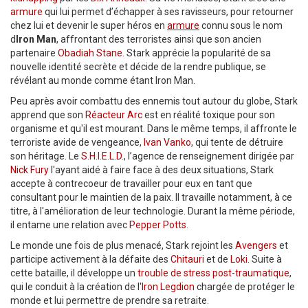
armure
qui lui permet d’échapper à ses ravisseurs, pour retourner
chez lui et devenir le super héros en
armure
connu sous le nom
d
Iron Man
, affrontant des terroristes ainsi que son ancien
partenaire
Obadiah Stane
. Stark apprécie la popularité de sa
nouvelle identité secrète et décide de la rendre publique, se
révélant au monde comme étant Iron Man.
Peu après avoir combattu des ennemis tout autour du globe, Stark
apprend que son
Réacteur Arc
est en réalité toxique pour son
organisme et qu'il est mourant. Dans le même temps, il affronte le
terroriste avide de vengeance,
Ivan Vanko
, qui tente de détruire
son héritage. Le
S.H.I.E.L.D.
, l’agence de renseignement dirigée par
Nick Fury
l'ayant aidé à faire face à des deux situations, Stark
accepte à contrecoeur de travailler pour eux en tant que
consultant pour le maintien de la paix. Il travaille notamment, à ce
titre, à l'amélioration de leur technologie. Durant la même période,
il entame une relation avec
Pepper Potts
.
Le monde une fois de plus menacé, Stark rejoint les
Avengers
et
participe activement à la défaite des
Chitauri
et de
Loki
. Suite à
cette bataille, il développe un
trouble de stress post-traumatique
,
qui le conduit à la création de l'
Iron Legdion
chargée de protéger le
monde et lui permettre de prendre sa retraite.