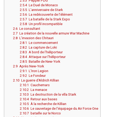
2.5.3
Pepper PDG
2.5.4
Le Duel de Monaco
2.5.5
L’anniversaire de Stark
2.5.6
La redécouverte de l’élément
2.5.7
La bataille de la Stark Expo
2.5.8
Un profil incompatible
2.6
Le consultant
2.7
La création de la nouvelle armure War Machine
2.8
L’invasion des Chitauri
2.8.1
Le commencement
2.8.2
La capture de Loki
2.8.3
A bord de l’héliporteur
2.8.4
Attaque sur l’héliporteur
2.8.5
Bataille de New-York
2.9
Après New-York
2.9.1
L’Iron Legion
2.9.2
Le Fondeur
2.10
La guerre d'Aldrich Killian
2.10.1
Cauchemars
2.10.2
La menace
2.10.3
La destruction de la villa Stark
2.10.4
Retour aux bases
2.10.5
À la recherche de Killian
2.10.6
Le sauvetage de l’équipage du Air Force One
2.10.7
bataille sur le Norco