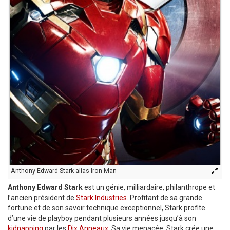
Anthony Edward Stark alias Iron Man
Anthony Edward Stark
est un génie, milliardaire, philanthrope et
l’ancien président de
Stark Industries
. Profitant de sa grande
fortune et de son savoir technique exceptionnel, Stark profite
d’une vie de playboy pendant plusieurs années jusqu’à son
kidnapping
par les
Dix Anneaux
. Sa vie menacée, Stark crée une