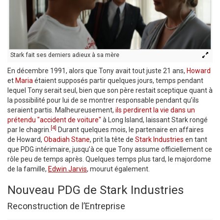
Stark fait ses derniers adieux à sa mère
En décembre 1991, alors que Tony avait tout juste 21 ans,
Howard
et
Maria
étaient supposés partir quelques jours, temps pendant
lequel Tony serait seul, bien que son père restait sceptique quant à
la possibilité pour lui de se montrer responsable pendant qu’ils
seraient partis. Malheureusement,
ils perdirent la vie dans un
prétendu "accident de voiture"
à Long Island, laissant Stark rongé
[4]
par le chagrin.
Durant quelques mois, le partenaire en affaires
de Howard,
Obadiah Stane
, prit la tête de
Stark Industries
en tant
que PDG intérimaire, jusqu’à ce que Tony assume officiellement ce
rôle peu de temps après. Quelques temps plus tard, le majordome
de la famille,
Edwin Jarvis
, mourut également.
Nouveau PDG de Stark Industries
Reconstruction de l’Entreprise