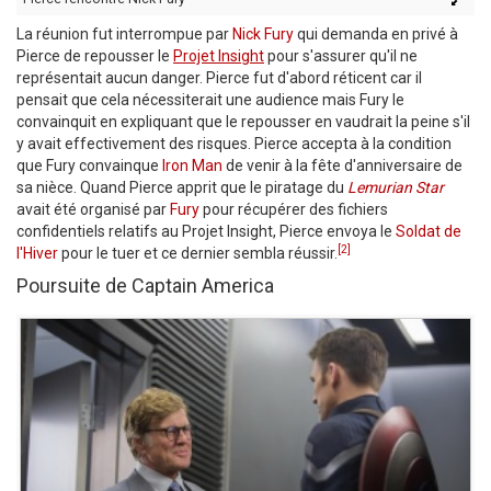
La réunion fut interrompue par
Nick Fury
qui demanda en privé à
Pierce de repousser le
Projet Insight
pour s'assurer qu'il ne
représentait aucun danger. Pierce fut d'abord réticent car il
pensait que cela nécessiterait une audience mais Fury le
convainquit en expliquant que le repousser en vaudrait la peine s'il
y avait effectivement des risques. Pierce accepta à la condition
que Fury convainque
Iron Man
de venir à la fête d'anniversaire de
sa nièce. Quand Pierce apprit que le piratage du
Lemurian Star
avait été organisé par
Fury
pour récupérer des fichiers
confidentiels relatifs au Projet Insight, Pierce envoya le
Soldat de
[2]
l'Hiver
pour le tuer et ce dernier sembla réussir.
Poursuite de Captain America