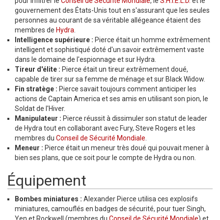
pour infiltrer le
Conseil de Sécurité Mondiale
, le
S.H.I.E.L.D.
et le
gouvernement des États-Unis tout en s'assurant que les seules
personnes au courant de sa véritable allégeance étaient des
membres de
Hydra
.
Intelligence supérieure :
Pierce était un homme extrêmement
intelligent et sophistiqué doté d'un savoir extrêmement vaste
dans le domaine de l'espionnage et sur Hydra.
Tireur d'élite :
Pierce était un tireur extrêmement doué,
capable de tirer sur sa femme de ménage et sur Black Widow.
Fin stratège :
Pierce savait toujours comment anticiper les
actions de Captain America et ses amis en utilisant son pion, le
Soldat de l'Hiver.
Manipulateur :
Pierce réussit à dissimuler son statut de leader
de Hydra tout en collaborant avec Fury, Steve Rogers et les
membres du
Conseil de Sécurité Mondiale
.
Meneur :
Pierce était un meneur très doué qui pouvait mener à
bien ses plans, que ce soit pour le compte de Hydra ou non.
Équipement
Bombes miniatures :
Alexander Pierce utilisa ces explosifs
miniatures, camouflés en badges de sécurité, pour tuer Singh,
Yen et Rockwell (membres du
Conseil de Sécurité Mondiale
) et