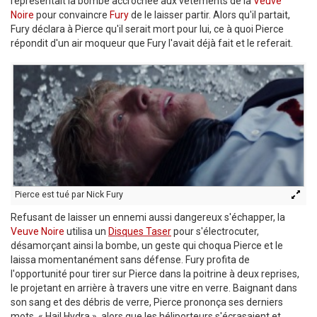
représentait la bombe accrochée aux vêtements de la
Veuve
Noire
pour convaincre
Fury
de le laisser partir. Alors qu'il partait,
Fury déclara à Pierce qu'il serait mort pour lui, ce à quoi Pierce
répondit d'un air moqueur que Fury l'avait déjà fait et le referait.
Pierce est tué par Nick Fury
Refusant de laisser un ennemi aussi dangereux s'échapper, la
Veuve Noire
utilisa un
Disques Taser
pour s'électrocuter,
désamorçant ainsi la bombe, un geste qui choqua Pierce et le
laissa momentanément sans défense. Fury profita de
l'opportunité pour tirer sur Pierce dans la poitrine à deux reprises,
le projetant en arrière à travers une vitre en verre. Baignant dans
son sang et des débris de verre, Pierce prononça ses derniers
mots, « Hail Hydra », alors que les héliporteurs s'écrasaient et