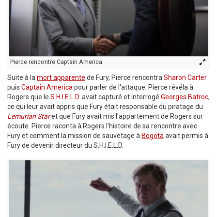
Pierce rencontre Captain America
Suite à la
mort apparente
de Fury, Pierce rencontra
Sharon Carter
puis
Captain America
pour parler de l'attaque. Pierce révéla à
Rogers que le
S.H.I.E.L.D.
avait capturé et interrogé
Georges Batroc
,
ce qui leur avait appris que Fury était responsable du piratage du
Lemurian Star
et que Fury avait mis l'appartement de Rogers sur
écoute. Pierce raconta à Rogers l'histoire de sa rencontre avec
Fury et comment la mission de sauvetage à
Bogota
avait permis à
Fury de devenir directeur du S.H.I.E.L.D.