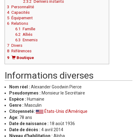
2.3.2
Derniers instants
3
Personnalité
4
Capacités
5
Équipement
6
Relations
6.1
Famille
6.2
Alliés
6.3
Ennemis
7
Divers
8
Références
9
Boutique
Informations diverses
Nom réel :
Alexander Goodwin Pierce
Pseudonymes :
Monsieur le Secrétaire
Espèce :
Humaine
Genre :
Masculin
Citoyenneté:
États-Unis d'Amérique
Age:
78 ans
Date de naissance :
18 août 1936
Date de décès :
4 avril 2014
Niveau d'habilitation :
Alpha