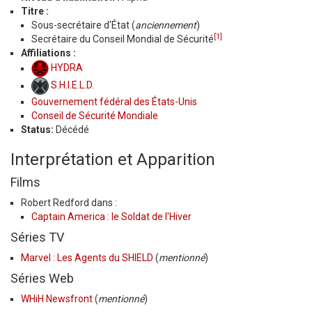
Titre :
Sous-secrétaire d'État (
anciennement
)
[1]
Secrétaire du Conseil Mondial de Sécurité
Affiliations :
HYDRA
S.H.I.E.L.D.
Gouvernement fédéral des États-Unis
Conseil de Sécurité Mondiale
Status:
Décédé
Interprétation et Apparition
Films
Robert Redford dans :
Captain America : le Soldat de l'Hiver
Séries TV
Marvel : Les Agents du SHIELD
(
mentionné
)
Séries Web
WHiH Newsfront
(
mentionné
)