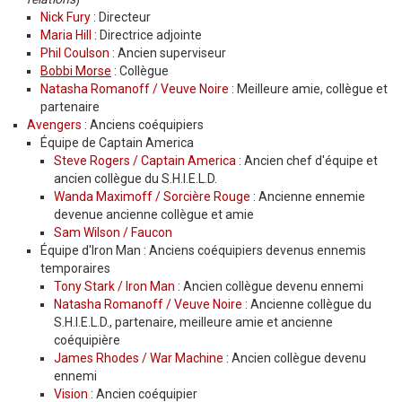
Nick Fury
: Directeur
Maria Hill
: Directrice adjointe
Phil Coulson
: Ancien superviseur
Bobbi Morse
: Collègue
Natasha Romanoff / Veuve Noire
: Meilleure amie, collègue et
partenaire
Avengers
: Anciens coéquipiers
Équipe de Captain America
Steve Rogers / Captain America
: Ancien chef d'équipe et
ancien collègue du S.H.I.E.L.D.
Wanda Maximoff / Sorcière Rouge
: Ancienne ennemie
devenue ancienne collègue et amie
Sam Wilson / Faucon
Équipe d'Iron Man : Anciens coéquipiers devenus ennemis
temporaires
Tony Stark / Iron Man
: Ancien collègue devenu ennemi
Natasha Romanoff / Veuve Noire
: Ancienne collègue du
S.H.I.E.L.D., partenaire, meilleure amie et ancienne
coéquipière
James Rhodes / War Machine
: Ancien collègue devenu
ennemi
Vision
: Ancien coéquipier