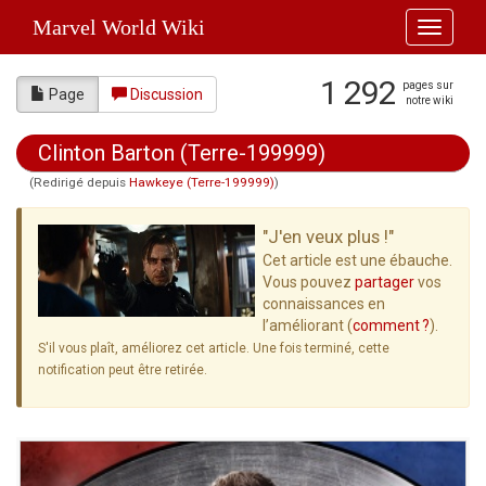
Marvel World Wiki
Toggle
navigati
1 292
pages sur
Page
Discussion
notre wiki
Clinton Barton (Terre-199999)
(Redirigé depuis
Hawkeye (Terre-199999)
)
Aller à :
navigation
,
rechercher
"J'en veux plus !"
Cet article est une ébauche.
Vous pouvez
partager
vos
connaissances en
l’améliorant (
comment ?
).
S'il vous plaît, améliorez cet article. Une fois terminé, cette
notification peut être retirée.