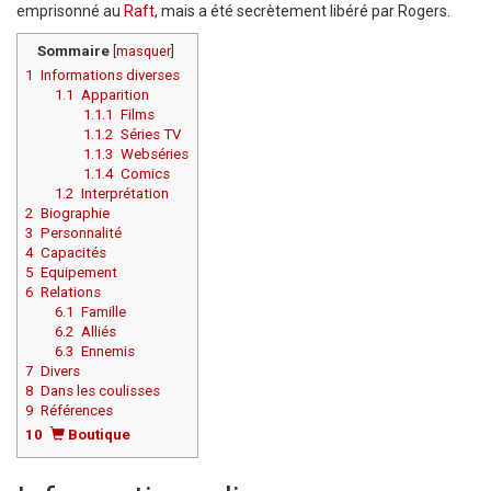
emprisonné au
Raft
, mais a été secrètement libéré par Rogers.
Sommaire
[
masquer
]
1
Informations diverses
1.1
Apparition
1.1.1
Films
1.1.2
Séries TV
1.1.3
Webséries
1.1.4
Comics
1.2
Interprétation
2
Biographie
3
Personnalité
4
Capacités
5
Equipement
6
Relations
6.1
Famille
6.2
Alliés
6.3
Ennemis
7
Divers
8
Dans les coulisses
9
Références
10
Boutique