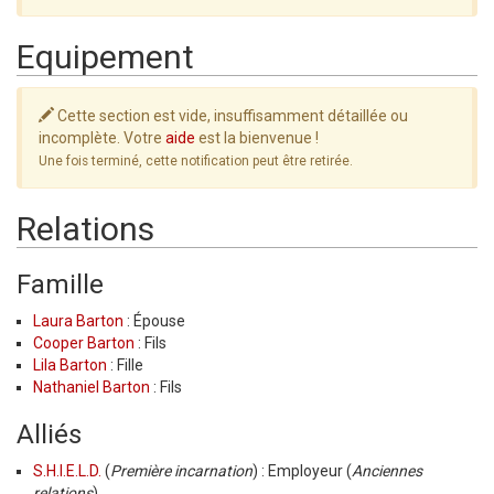
Equipement
Cette section est vide, insuffisamment détaillée ou
incomplète. Votre
aide
est la bienvenue !
Une fois terminé, cette notification peut être retirée.
Relations
Famille
Laura Barton
: Épouse
Cooper Barton
: Fils
Lila Barton
: Fille
Nathaniel Barton
: Fils
Alliés
S.H.I.E.L.D.
(
Première incarnation
) : Employeur (
Anciennes
relations
)