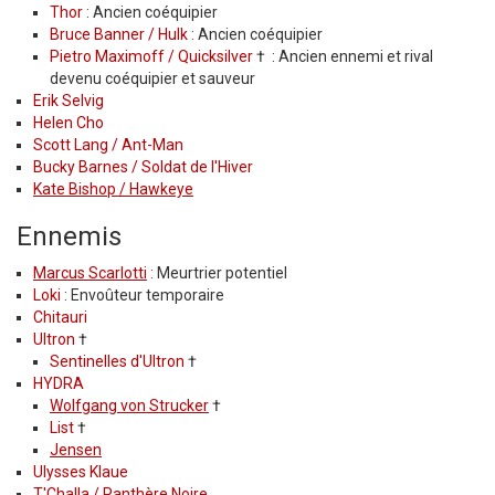
Thor
: Ancien coéquipier
Bruce Banner / Hulk
: Ancien coéquipier
Pietro Maximoff / Quicksilver
† : Ancien ennemi et rival
devenu coéquipier et sauveur
Erik Selvig
Helen Cho
Scott Lang / Ant-Man
Bucky Barnes / Soldat de l'Hiver
Kate Bishop / Hawkeye
Ennemis
Marcus Scarlotti
: Meurtrier potentiel
Loki
: Envoûteur temporaire
Chitauri
Ultron
†
Sentinelles d'Ultron
†
HYDRA
Wolfgang von Strucker
†
List
†
Jensen
Ulysses Klaue
T'Challa / Panthère Noire