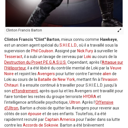
Clinton Francis Barton
Clinton Francis "Clint" Barton
, mieux connu comme
Hawkeye
,
est un ancien agent spécial du
S.H.I.E.L.D.
, où il a travaillé sous la
supervision de
Phil Coulson
. Assigné par
Nick Fury
à surveiller le
Tesseract
, il a subi un lavage de cerveau par
Loki
au cours de la
Destruction du Projet P.E.G.A.S.U.S.
Cependant, après l'
Attaque sur
l'Héliporteur
, il a été libéré du contrôle mental de Loki par la
Veuve
Noire
et rejoint les
Avengers
pour lutter contre l'armée
alien
de
Loki au cours de la
Bataille de New York
, mettant fin à l'
Invasion
Chitauri
. Il a ensuite continué à travailler pour S.H.I.E.L.D. jusqu'à
son
effondrement
, après quoi lui et les Avengers ont travaillé pour
faire tomber les restes du groupe terroriste
HYDRA
et
l'intelligence artificielle psychotique,
Ultron
. Après l'
Offensive
d'Ultron
, Barton a choisi de quitter les Avengers pour revenir aux
côtés de son
épouse
et de ses enfants. Toutefois, il a été
rapidemnt recruté par
Captain America
pour l'aider dans sa lutte
contre les
Accords de Sokovie
. Barton a été brièvement