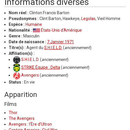
Informations diverses
Nom réel :
Clinton Francis Barton
Pseudonymes :
Clint Barton, Hawkeye,
Legolas
, Vieil Homme
Espèce :
Humaine
Nationalité :
États-Unis d'Amérique
Genre :
Masculin
Date de naissance :
7 Janvier 1971
Titre(s) :
Agent du
S.H.I.E.L.D.
(
anciennement
)
Affiliation(s) :
S.H.I.E.L.D.
(
anciennement
)
STRIKE Équipe : Delta
(
anciennement
)
Avengers
(
anciennement
)
Status :
En vie
Apparition
Films
Thor
The Avengers
Avengers : l'Ère d'Ultron
Captain America : Civil War