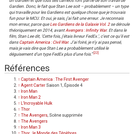
un Gardien et que tous ses caméos font partie de son travail de
Gardien. Donc, le fait que Stan Lee soit – probablement – un type
qui travaille pour les Gardiens est quelque chose que je trouvais
fun pour le MCU. Et oui, je sais, j’ai fait une erreur. Je reconnais
mon erreur, parce que
Les Gardiens de la Galaxie Vol. 2
se déroule
théoriquement en 2014, avant
Avengers : Infinity War
. Et dans le
film, Stan Lee dit, ‘Cette fois, j’étais livreur FedEx.’, c’est ce qu’il est
dans
Captain America : Civil War
. J’ai foiré, je n’y ai pas pensé,
mais je vais dire que Stan Lee a probablement utilisé le
[22]
déguisement d’un type FedEx plus d’une fois.
"
Références
↑
Captain America : The First Avenger
↑
Agent Carter
Saison 1, Épisode 4
↑
Iron Man
↑
Iron Man 2
↑
L'Incroyable Hulk
↑
Thor
↑
The Avengers
, Scène supprimée
↑
The Avengers
↑
Iron Man 3
↑
Thor : le Monde des Ténèbres