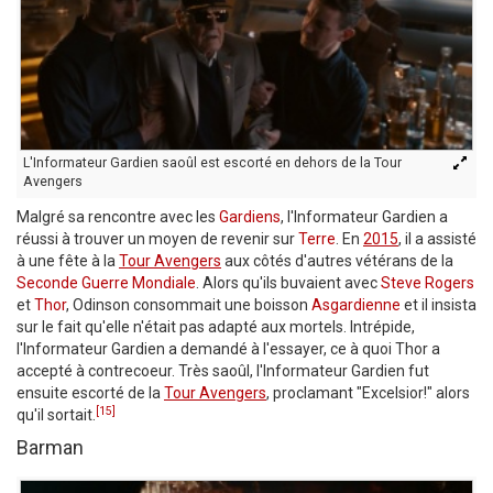
L'Informateur Gardien saoûl est escorté en dehors de la Tour
Avengers
Malgré sa rencontre avec les
Gardiens
, l'Informateur Gardien a
réussi à trouver un moyen de revenir sur
Terre
. En
2015
, il a assisté
à une fête à la
Tour Avengers
aux côtés d'autres vétérans de la
Seconde Guerre Mondiale
. Alors qu'ils buvaient avec
Steve Rogers
et
Thor
, Odinson consommait une boisson
Asgardienne
et il insista
sur le fait qu'elle n'était pas adapté aux mortels. Intrépide,
l'Informateur Gardien a demandé à l'essayer, ce à quoi Thor a
accepté à contrecoeur. Très saoûl, l'Informateur Gardien fut
ensuite escorté de la
Tour Avengers
, proclamant "Excelsior!" alors
[15]
qu'il sortait.
Barman