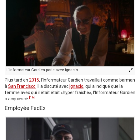
L'Informateur Gardien parle avec Ignacio
Plus tard en
2015
, l'Informateur Gardien travaillait comme barman
à
San Francisco
. Il a discuté avec
Ignacio
, qui a indiqué que la
femme avec qui il était était «hyper fraiche», l'Informateur Gardien
[16]
a acquiescé.
Employée FedEx