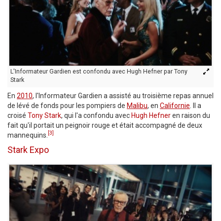
L'Informateur Gardien est confondu avec Hugh Hefner par Tony
Stark
En
2010
, l'Informateur Gardien a assisté au troisième repas annuel
de lévé de fonds pour les pompiers de
Malibu
, en
Californie
. Il a
croisé
Tony Stark
, qui l'a confondu avec
Hugh Hefner
en raison du
fait qu'il portait un peignoir rouge et était accompagné de deux
[3]
mannequins.
Stark Expo