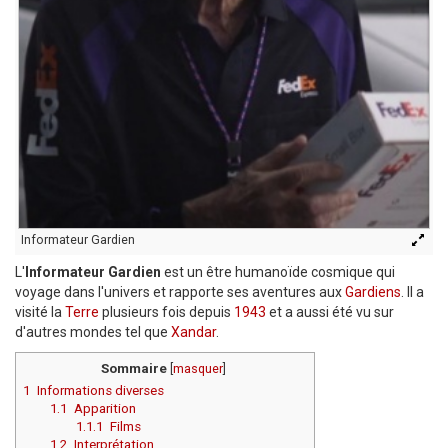
Informateur Gardien
L'
Informateur Gardien
est un être humanoïde cosmique qui
voyage dans l'univers et rapporte ses aventures aux
Gardiens
. Il a
visité la
Terre
plusieurs fois depuis
1943
et a aussi été vu sur
d'autres mondes tel que
Xandar
.
Sommaire
[
masquer
]
1
Informations diverses
1.1
Apparition
1.1.1
Films
1.2
Interprétation