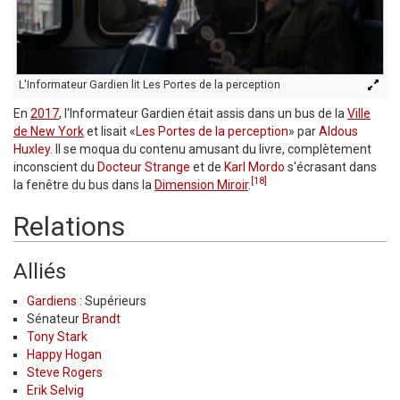
L'Informateur Gardien lit Les Portes de la perception
En
2017
, l'Informateur Gardien était assis dans un bus de la
Ville
de New York
et lisait «
Les Portes de la perception
» par
Aldous
Huxley
. Il se moqua du contenu amusant du livre, complètement
inconscient du
Docteur Strange
et de
Karl Mordo
s'écrasant dans
[18]
la fenêtre du bus dans la
Dimension Miroir
.
Relations
Alliés
Gardiens
: Supérieurs
Sénateur
Brandt
Tony Stark
Happy Hogan
Steve Rogers
Erik Selvig