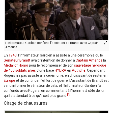
L'Informateur Gardien confond l'assistant de Brandt avec Captain
America
En
1943
, l'Informateur Gardien a assisté à une cérémonie où le
Sénateur Brandt
avait l'intention de donner à
Captain America
la
Medal of Honor
pour le récompenser de son
sauvetage héroïque
de 400 soldats alliés
d'une base
HYDRA
en
Autriche
. Cependant,
Rogers n'a pas assisté à la cérémonie, en choisissant de rester en
Europe
et de continuer l'effort de guerre. L'assistant de Brandt est
venu informer le sénateur de cela, et l'Informateur Gardien l'a
confondu avec Rogers, en commentant à l'homme à côté de lui
[1]
qu'il s'attendait à ce qu'il soit plus grand.
Cirage de chaussures