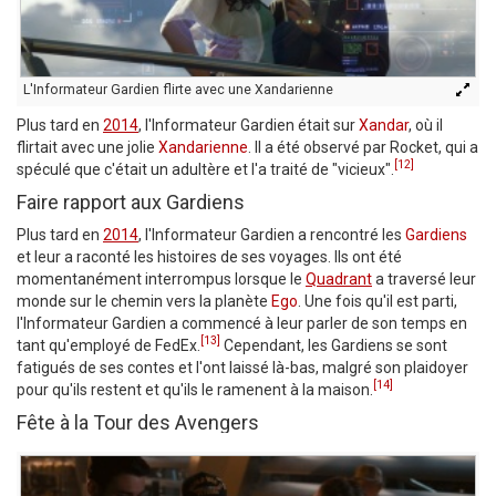
L'Informateur Gardien flirte avec une Xandarienne
Plus tard en
2014
, l'Informateur Gardien était sur
Xandar
, où il
flirtait avec une jolie
Xandarienne
. Il a été observé par Rocket, qui a
[12]
spéculé que c'était un adultère et l'a traité de "vicieux".
Faire rapport aux Gardiens
Plus tard en
2014
, l'Informateur Gardien a rencontré les
Gardiens
et leur a raconté les histoires de ses voyages. Ils ont été
momentanément interrompus lorsque le
Quadrant
a traversé leur
monde sur le chemin vers la planète
Ego
. Une fois qu'il est parti,
l'Informateur Gardien a commencé à leur parler de son temps en
[13]
tant qu'employé de FedEx.
Cependant, les Gardiens se sont
fatigués de ses contes et l'ont laissé là-bas, malgré son plaidoyer
[14]
pour qu'ils restent et qu'ils le ramenent à la maison.
Fête à la Tour des Avengers