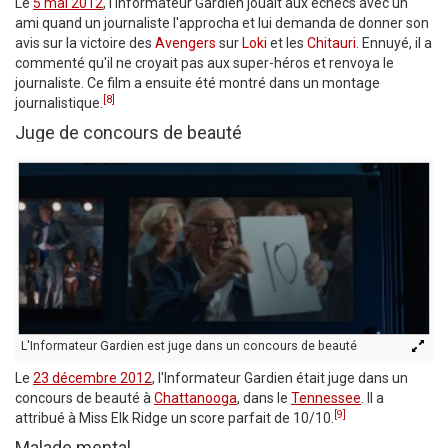
Le
5 mai 2012
, l'Informateur Gardien jouait aux échecs avec un
ami quand un journaliste l'approcha et lui demanda de donner son
avis sur la victoire des
Avengers
sur
Loki
et les
Chitauri
. Ennuyé, il a
commenté qu'il ne croyait pas aux super-héros et renvoya le
journaliste. Ce film a ensuite été montré dans un montage
[8]
journalistique.
Juge de concours de beauté
L'Informateur Gardien est juge dans un concours de beauté
Le
23 décembre 2012
, l'Informateur Gardien était juge dans un
concours de beauté à
Chattanooga
, dans le
Tennessee
. Il a
[9]
attribué à Miss Elk Ridge un score parfait de 10/10.
Malade mental