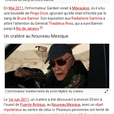
infectée du sang de Bruce Banner
En
Mai 2011
, l'Informateur Gardien vivait à
Milwaukee
, où il a bu
une bouteille de
Pingo Doce
, ignorant qu'elle était infectée par le
sang de
Bruce Banner
. Son exposition aux
Radiations Gamma
a
attiré l'attention du Général
Thaddeus Ross
, qui a suivi Banner
[5]
jusqu'à
Rio de Janeiro
.
Un cratère au Nouveau-Mexique
L'Informateur Gardien tente de sortir Mjølnir du cratère
Le
1er juin 2011
, un cratère a été découvert à environ 50 km à
l'ouest de
Puente Antiguo
, au
Nouveau Mexique
, avec un
objet
mystérieux
au centre de celui-ci. Plusieurs personnes ont tenté de