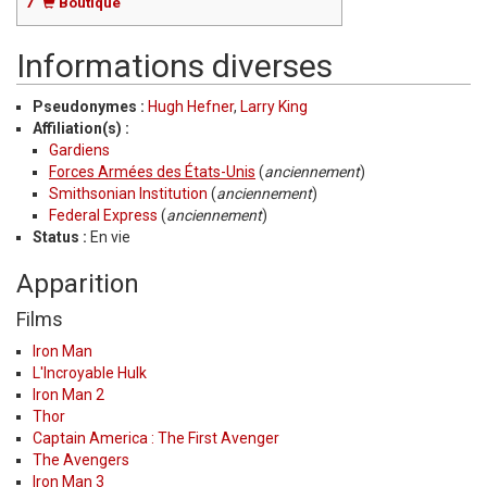
7
Boutique
Informations diverses
Pseudonymes :
Hugh Hefner
,
Larry King
Affiliation(s) :
Gardiens
Forces Armées des États-Unis
(
anciennement
)
Smithsonian Institution
(
anciennement
)
Federal Express
(
anciennement
)
Status :
En vie
Apparition
Films
Iron Man
L'Incroyable Hulk
Iron Man 2
Thor
Captain America : The First Avenger
The Avengers
Iron Man 3