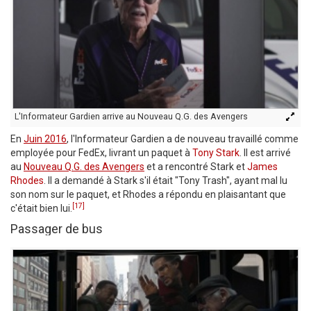
L'Informateur Gardien arrive au Nouveau Q.G. des Avengers
En
Juin 2016
, l'Informateur Gardien a de nouveau travaillé comme
employée pour FedEx, livrant un paquet à
Tony Stark
. Il est arrivé
au
Nouveau Q.G. des Avengers
et a rencontré Stark et
James
Rhodes
. Il a demandé à Stark s'il était "Tony Trash", ayant mal lu
son nom sur le paquet, et Rhodes a répondu en plaisantant que
[17]
c'était bien lui.
Passager de bus