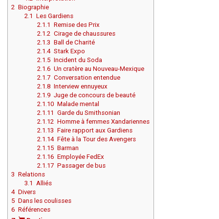
2
Biographie
2.1
Les Gardiens
2.1.1
Remise des Prix
2.1.2
Cirage de chaussures
2.1.3
Ball de Charité
2.1.4
Stark Expo
2.1.5
Incident du Soda
2.1.6
Un cratère au Nouveau-Mexique
2.1.7
Conversation entendue
2.1.8
Interview ennuyeux
2.1.9
Juge de concours de beauté
2.1.10
Malade mental
2.1.11
Garde du Smithsonian
2.1.12
Homme à femmes Xandariennes
2.1.13
Faire rapport aux Gardiens
2.1.14
Fête à la Tour des Avengers
2.1.15
Barman
2.1.16
Employée FedEx
2.1.17
Passager de bus
3
Relations
3.1
Alliés
4
Divers
5
Dans les coulisses
6
Références