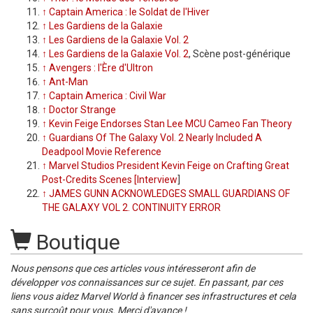
↑
Captain America : le Soldat de l'Hiver
↑
Les Gardiens de la Galaxie
↑
Les Gardiens de la Galaxie Vol. 2
↑
Les Gardiens de la Galaxie Vol. 2
, Scène post-générique
↑
Avengers : l'Ère d'Ultron
↑
Ant-Man
↑
Captain America : Civil War
↑
Doctor Strange
↑
Kevin Feige Endorses Stan Lee MCU Cameo Fan Theory
↑
Guardians Of The Galaxy Vol. 2 Nearly Included A
Deadpool Movie Reference
↑
Marvel Studios President Kevin Feige on Crafting Great
Post-Credits Scenes [Interview
]
↑
JAMES GUNN ACKNOWLEDGES SMALL GUARDIANS OF
THE GALAXY VOL 2. CONTINUITY ERROR
Boutique
Nous pensons que ces articles vous intéresseront afin de
développer vos connaissances sur ce sujet. En passant, par ces
liens vous aidez Marvel World à financer ses infrastructures et cela
sans surcoût pour vous. Merci d'avance !