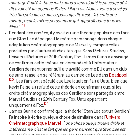
montage final à la base mais nous avons ajouté le passage où il
dit avoir été un agent de Federal Express. Nous avons trouvé ça
très fun puisque ce que ce passage dit, c'est : "Attends une
minute, c'est le même personnage qui apparaît dans tous les
[19]
films.
"
Pendant des années, il y avait eu une théorie populaire des fans
que Stan Lee dépeignait le même personnage dans chaque
adaptation cinématographique de Marvel, y compris celles
produites par d'autres studios tels que Sony Pictures Studios,
Universal Pictures et 20th Century Fox. James Gunn a envisagé
de confirmer cette théorie en demandant à l'Informateur
Gardien de mentionner qu'il a travaillé comme DJ dans un club
de strip-tease, en se référant au camée de Lee dans
Deadpool
[20]
. Les fans ont spéculé que Lee jouait en fait à Uatu, bien que
Kevin Feige ait réfuté cette théorie en confirmant que, si les
droits cinématographiques des Gardiens sont partagés entre
Marvel Studios et 20th Century Fox, Uatu appartient
[21]
uniquement à Fox.
James Gunn a confirmé que la théorie "Stan Lee est un Gardien"
l'a inspiré à écrire quelque chose de similaire dans l'
Univers
Cinématographique Marvel
: "
Une chose que je trouve drôle et
intéressante, c’est le fait que les gens pensent que Stan Lee est