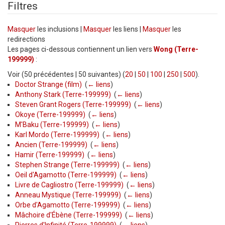
Filtres
Masquer
les inclusions |
Masquer
les liens |
Masquer
les
redirections
Les pages ci-dessous contiennent un lien vers
Wong (Terre-
199999)
:
Voir (50 précédentes | 50 suivantes) (
20
|
50
|
100
|
250
|
500
).
Doctor Strange (film)
‎
(
← liens
)
Anthony Stark (Terre-199999)
‎
(
← liens
)
Steven Grant Rogers (Terre-199999)
‎
(
← liens
)
Okoye (Terre-199999)
‎
(
← liens
)
M'Baku (Terre-199999)
‎
(
← liens
)
Karl Mordo (Terre-199999)
‎
(
← liens
)
Ancien (Terre-199999)
‎
(
← liens
)
Hamir (Terre-199999)
‎
(
← liens
)
Stephen Strange (Terre-199999)
‎
(
← liens
)
Oeil d'Agamotto (Terre-199999)
‎
(
← liens
)
Livre de Cagliostro (Terre-199999)
‎
(
← liens
)
Anneau Mystique (Terre-199999)
‎
(
← liens
)
Orbe d'Agamotto (Terre-199999)
‎
(
← liens
)
Mâchoire d'Ébène (Terre-199999)
‎
(
← liens
)