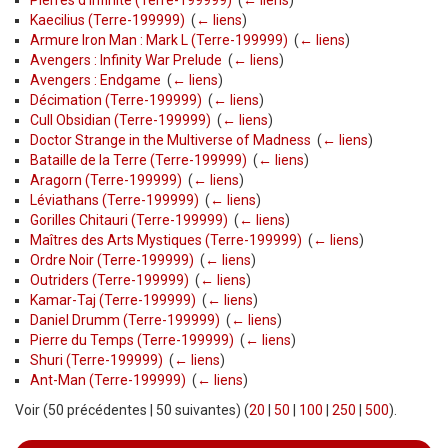
Pierres d'Infinité (Terre-199999)
‎
(
← liens
)
Kaecilius (Terre-199999)
‎
(
← liens
)
Armure Iron Man : Mark L (Terre-199999)
‎
(
← liens
)
Avengers : Infinity War Prelude
‎
(
← liens
)
Avengers : Endgame
‎
(
← liens
)
Décimation (Terre-199999)
‎
(
← liens
)
Cull Obsidian (Terre-199999)
‎
(
← liens
)
Doctor Strange in the Multiverse of Madness
‎
(
← liens
)
Bataille de la Terre (Terre-199999)
‎
(
← liens
)
Aragorn (Terre-199999)
‎
(
← liens
)
Léviathans (Terre-199999)
‎
(
← liens
)
Gorilles Chitauri (Terre-199999)
‎
(
← liens
)
Maîtres des Arts Mystiques (Terre-199999)
‎
(
← liens
)
Ordre Noir (Terre-199999)
‎
(
← liens
)
Outriders (Terre-199999)
‎
(
← liens
)
Kamar-Taj (Terre-199999)
‎
(
← liens
)
Daniel Drumm (Terre-199999)
‎
(
← liens
)
Pierre du Temps (Terre-199999)
‎
(
← liens
)
Shuri (Terre-199999)
‎
(
← liens
)
Ant-Man (Terre-199999)
‎
(
← liens
)
Voir (50 précédentes | 50 suivantes) (
20
|
50
|
100
|
250
|
500
).