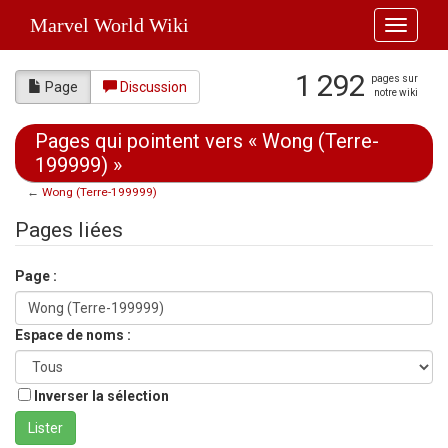
Marvel World Wiki
Toggle
navigati
1 292
pages sur
Page
Discussion
notre wiki
Pages qui pointent vers « Wong (Terre-
199999) »
←
Wong (Terre-199999)
Aller à :
navigation
,
rechercher
Pages liées
Page :
Espace de noms :
Inverser la sélection