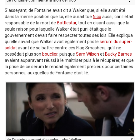
de Fontaine commente la mort de Nico
S'asseyant, de Fontaine avait dit à Walker que, si elle avait été
dans la même position que lui, elle aurait tué
Nico
aussi, car il était
responsable de la mort de
Battlestar
, tout en disant aussi que la
seule raison pour laquelle Walker était puni était que le
gouvernement devait faire respecter toutes ses lois. Elle expliqua
qu'elle savait que Walker avait également pris le
sérum du super-
soldat
avant de se battre contre ces Flag Smashers, qu'il ne
possédait plus son
bouclier
, puisque
Sam Wilson
et
Bucky Barnes
avaient auparavant réussi à le maîtriser puis à le récupérer, et que
la prise de ce sérum le rendait également précieux pour certaines
personnes, auxquelles de Fontaine était lié.
de Fontaine promet d'appeler John Walker