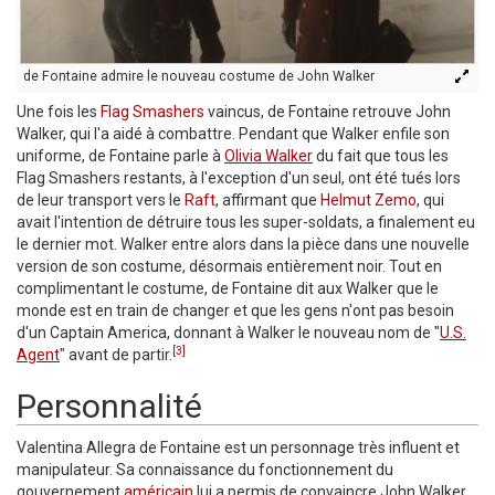
de Fontaine admire le nouveau costume de John Walker
Une fois les
Flag Smashers
vaincus, de Fontaine retrouve John
Walker, qui l'a aidé à combattre. Pendant que Walker enfile son
uniforme, de Fontaine parle à
Olivia Walker
du fait que tous les
Flag Smashers restants, à l'exception d'un seul, ont été tués lors
de leur transport vers le
Raft
, affirmant que
Helmut Zemo
, qui
avait l'intention de détruire tous les super-soldats, a finalement eu
le dernier mot. Walker entre alors dans la pièce dans une nouvelle
version de son costume, désormais entièrement noir. Tout en
complimentant le costume, de Fontaine dit aux Walker que le
monde est en train de changer et que les gens n'ont pas besoin
d'un Captain America, donnant à Walker le nouveau nom de "
U.S.
[3]
Agent
" avant de partir.
Personnalité
Valentina Allegra de Fontaine est un personnage très influent et
manipulateur. Sa connaissance du fonctionnement du
gouvernement
américain
lui a permis de convaincre John Walker