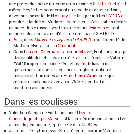
une prétendue noble italienne qui a rejoint le
S.H.I.E.L.D.
et s'est
même élevée temporairement au rang de directeur adjoint,
devenant l'amante de
Nick Fury
. Elle finit par infiltrer
HYDRA
et
prendre l'identité de Madame Hydra, bien qu'elle soit en réalité
un agent triple russe, ayant travaillé pour
Léviathan
en tant
qu'agent dormant avant d'être recrutée par le S.H.I.E.L.D..
Aida
, dans
Marvel : Les Agents du SHIELD
, a pris l'identité de
Madame Hydra dans la
Charpente
.
Dans l'
Univers Cinématographique Marvel
, Fontaine partage
des similitudes et couvre un rôle similaire à celui de
Valerie
"Val" Cooper
, une conseillère et agent de liaison du
gouvernement spécialisée dans la réglementation des
activités surhumaines aux
États-Unis d'Amérique
, qui a
recruté et collaboré avec John Walker pendant de
nombreuses années.
Dans les coulisses
Valentina Allegra de Fontaine dans l'
Univers
Cinématographique Marvel
est la deuxième incarnation en live-
action du personnage, après celle de
Lisa Rinna
.
Julia Louis-Dreyfus devait être présentée comme Valentina