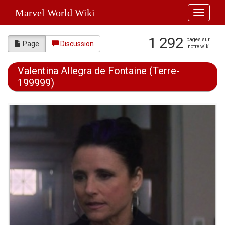
Marvel World Wiki
Toggle
navigati
1 292
pages sur
Page
Discussion
notre wiki
Valentina Allegra de Fontaine (Terre-
199999)
Aller à :
navigation
,
rechercher