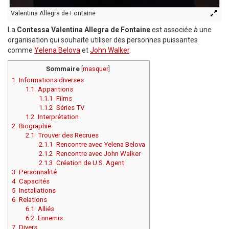
Valentina Allegra de Fontaine
La
Contessa Valentina Allegra de Fontaine
est associée à une
organisation qui souhaite utiliser des personnes puissantes
comme
Yelena Belova
et
John Walker
.
Sommaire
[
masquer
]
1
Informations diverses
1.1
Apparitions
1.1.1
Films
1.1.2
Séries TV
1.2
Interprétation
2
Biographie
2.1
Trouver des Recrues
2.1.1
Rencontre avec Yelena Belova
2.1.2
Rencontre avec John Walker
2.1.3
Création de U.S. Agent
3
Personnalité
4
Capacités
5
Installations
6
Relations
6.1
Alliés
6.2
Ennemis
7
Divers