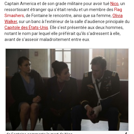
Captain America et de son grade militaire pour avoir tué
Nico
, un
ressortissant étranger qui s'était rendu et un membre des
Flag
Smashers
, de Fontaine le rencontre, ainsi que sa femme,
Olivia
Walker
, sur un banc à l'extérieur de la salle d'audience principale du
Capitole des États-Unis
. Elle s'est présentée aux deux hommes,
notant le nom par lequel elle préférait qu'ils s'adressent à elle,
avant de s'asseoir maladroitement entre eux.